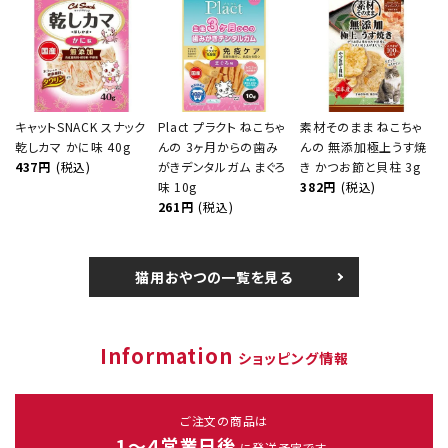
キャットSNACK スナック
Plact プラクト ねこちゃ
素材そのまま ねこちゃ
乾しカマ かに味 40g
んの 3ヶ月からの歯み
んの 無添加極上うす焼
437円
(税込)
がきデンタルガム まぐろ
き かつお節と貝柱 3g
味 10g
382円
(税込)
261円
(税込)
猫用おやつの一覧を見る
Information
ショッピング情報
ご注文の商品は
1～４営業日後
に発送予定です。