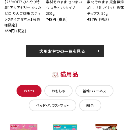
【25%OFF！ひんやり特
素材そのまま さつまい
素材そのまま 完全無添
集】アクアゼリー 4つの
も スティックタイプ
加 ササミ パリッと 極薄
ゼロ りんご風味 スティ
280g
チップス 50g
ックタイプ 8本入【会員
745円
(税込)
437円
(税込)
様限定】
459円
(税込)
犬用おやつの一覧を見る
猫用品
おやつ
おもちゃ
首輪・ハーネス
ベッド・ハウス・マット
総合