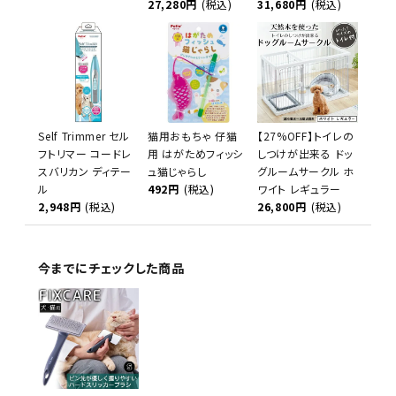
27,280円
(税込)
31,680円
(税込)
Self Trimmer セル
猫用おもちゃ 仔猫
【27%OFF】トイレの
フトリマー コードレ
用 はがためフィッシ
しつけが出来る ドッ
スバリカン ディテー
ュ猫じゃらし
グルームサークル ホ
ル
492円
(税込)
ワイト レギュラー
2,948円
(税込)
26,800円
(税込)
今までにチェックした商品