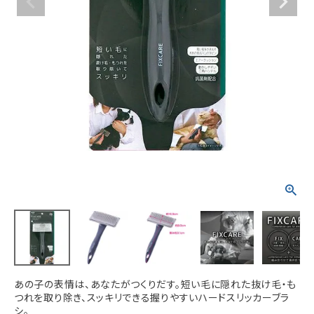
ACCOUNT MENU
ようこそ ゲスト 様
meeting_room
person
ログイン
新規会員登録
あの子の表情は、あなたがつくりだす。短い毛に隠れた抜け毛・も
つれを取り除き、スッキリできる握りやすいハードスリッカーブラ
シ。