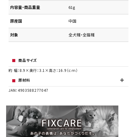
内容量・商品重量
61g
原産国
中国
対象
全犬種・全猫種
商品サイズ
約 幅：8.9×奥行：3.1×高さ：16.9（ｃｍ）
原材料
JAN：4903588277047