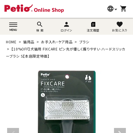
language
shopping_cart
search
wovn-lang-name
search
person
favorite
検 索
ログイン
注文履歴
お気に入り
犬用品
HOME
猫用品
お手入れ・ケア用品
ブラシ
猫用品
【10%OFF】犬猫用 FIXCARE ピン先が優しく握りやすい ハードスリッカ
ーブラシ S【本店限定特価】
うさぎ用品
ブランド別に探す
目的別に探す
SNS
ご利用案内