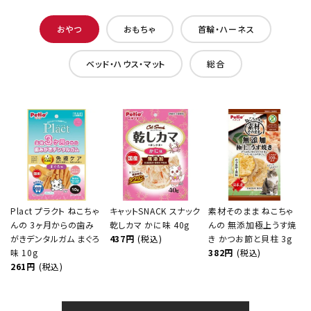
おやつ
おもちゃ
首輪・ハーネス
ベッド・ハウス・マット
総合
Plact プラクト ねこちゃ
キャットSNACK スナック
素材そのまま ねこちゃ
んの 3ヶ月からの歯み
乾しカマ かに味 40g
んの 無添加極上うす焼
がきデンタルガム まぐろ
437円
(税込)
き かつお節と貝柱 3g
味 10g
382円
(税込)
261円
(税込)