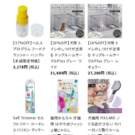
【37%OFF】ヘルス
【20%OFF】犬用 ト
【16%OFF】犬用 ト
プログラム フードク
イレのしつけが出来
イレのしつけが出来
ラッシャー ハンディ
る ドッグルームサー
る ドッグルームサー
【本店限定特価】
クルPlus グレー ワ
クルPlus グレー レ
2,178円
(税込)
イド
ギュラー
31,680円
(税込)
27,280円
(税込)
Self Trimmer セル
猫用おもちゃ 仔猫
犬猫用 FIXCARE ノ
フトリマー コードレ
用 はがためフィッシ
ミを逃がさない カバ
スバリカン ディテー
ュ猫じゃらし
ー付ノミ取りコーム