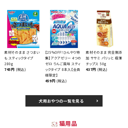
素材そのまま さつまい
【25%OFF！ひんやり特
素材そのまま 完全無添
も スティックタイプ
集】アクアゼリー 4つの
加 ササミ パリッと 極薄
280g
ゼロ りんご風味 スティ
チップス 50g
745円
(税込)
ックタイプ 8本入【会員
437円
(税込)
様限定】
459円
(税込)
犬用おやつの一覧を見る
猫用品