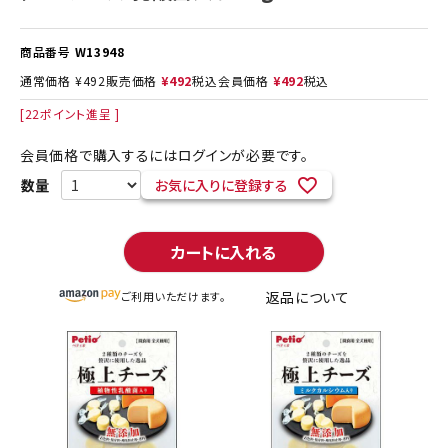
商品番号
W13948
通常価格
¥
492
販売価格
¥
492
税込
会員価格
¥
492
税込
[
22
ポイント進呈 ]
会員価格で購入するにはログインが必要です。
お気に入りに登録する
カートに入れる
返品について
ご利用いただけます。