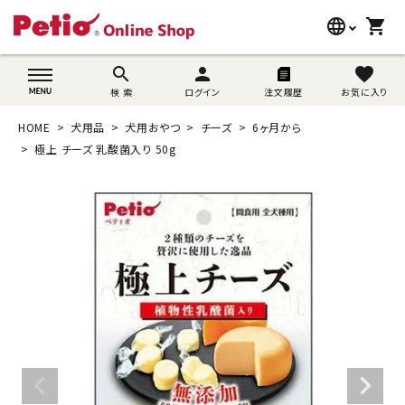
language
shopping_cart
search
wovn-lang-name
search
person
favorite
検 索
ログイン
注文履歴
お気に入り
犬用品
HOME
犬用品
犬用おやつ
チーズ
6ヶ月から
猫用品
極上 チーズ 乳酸菌入り 50g
うさぎ用品
ブランド別に探す
目的別に探す
SNS
ご利用案内