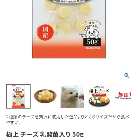
ACCOUNT MENU
ようこそ ゲスト 様
meeting_room
person
ログイン
新規会員登録
2種類のチーズを贅沢に使用した逸品。ひとくちサイズだから食べ
やすい。
極上 チーズ 乳酸菌入り 50g