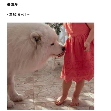
●国産
・
年齢
：6ヶ月～