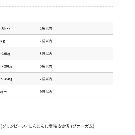
ヶ月～)
1袋以内
kg
2袋以内
10kg
3袋以内
～20kg
5袋以内
～35kg
7袋以内
kg～
9袋以内
類(グリンピース・にんじん)、増粘安定剤(グァーガム)