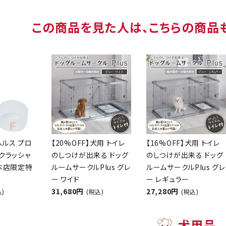
この商品を見た人は、こちらの商品
ヘルス プロ
【20%OFF】犬用 トイレ
【16%OFF】犬用 トイレ
クラッシャ
のしつけが出来る ドッグ
のしつけが出来る ドッグ
【本店限定特
ルームサークルPlus グレ
ルームサークルPlus グレ
ー ワイド
ー レギュラー
31,680円
27,280円
込)
(税込)
(税込)
犬用品