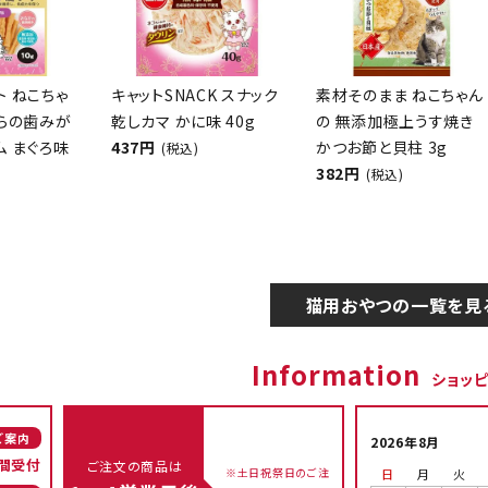
クト ねこちゃ
キャットSNACK スナック
素材そのまま ねこちゃん
からの歯みが
乾しカマ かに味 40g
の 無添加極上うす焼き
ム まぐろ味
437円
かつお節と貝柱 3g
(税込)
382円
(税込)
猫用おやつの一覧を見
Information
ショッ
ご案内
2026年8月
間受付
ご注文の商品は
※土日祝祭日のご注
日
月
火