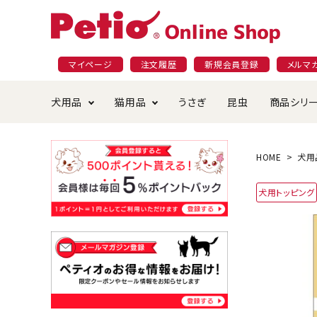
マイページ
注文履歴
新規会員登録
メルマ
犬用品
猫用品
うさぎ
昆虫
商品シリ
ドッグフード
ごはん・おやつ
プラクト
夜のお散歩特集
ショッピングガイド
おや
お手
素材
無添
会員
HOME
犬用
国産フード&おやつ特集
穀物不使
犬用トッピング
ペットシーツ
ベッド・ハウス・マット
返品・交換について
ベッ
サー
オン
おもちゃ
食器・給水器
食器
防虫
じゃらして遊ぶ
引っ張っ
首輪・ハーネス・リード
替え・交換パーツ
しつ
アパレル
またたび