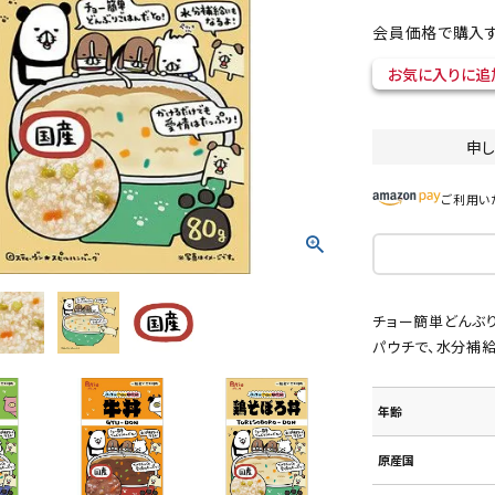
会員価格で購入す
お気に入りに追
ト中にオススメ
まとめ買いでオトク！！
申
ご利用い
チョー簡単どんぶ
パウチで、水分補給
年齢
原産国