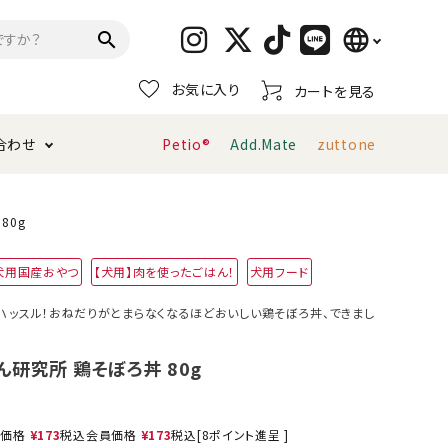
language
search
お気に入り
カートを見る
日本語
合わせ
Petio®
Add.Mate
zuttone
English
简体中文
トイレタリー・消臭剤
猫砂
ペティオ公式アプリ
お支払い方法・配送について
80g
犬用国産おやつ
【犬用】肉を使ったごはん！
犬用フード
キャリーバッグ
おもちゃ
ハッスル！おねだりがとまらなくなるほどおいしい鶏そぼろ丼、できまし
服・ウェア
首輪・ハーネス
デンタルおもちゃ
研究所 鶏そぼろ丼 80g
売価格
¥
173
税込
会員価格
¥
173
税込
[
8
ポイント進呈 ]