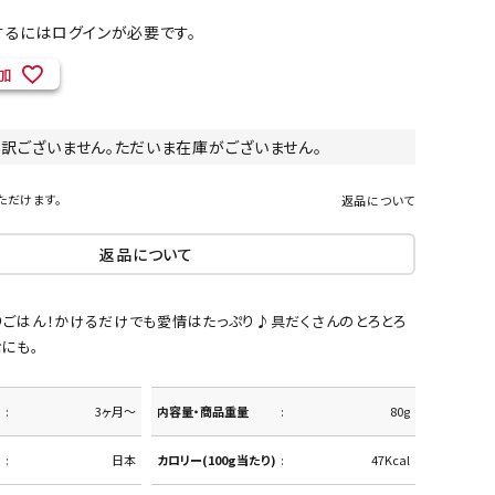
るにはログインが必要です。
加
ネコポス対象商品一覧
し訳ございません。ただいま在庫がございません。
ただけます。
返品について
返品について
りごはん！かけるだけでも愛情はたっぷり♪具だくさんのとろとろ
にも。
3ヶ月～
内容量・商品重量
80g
日本
カロリー(100g当たり)
47Kcal