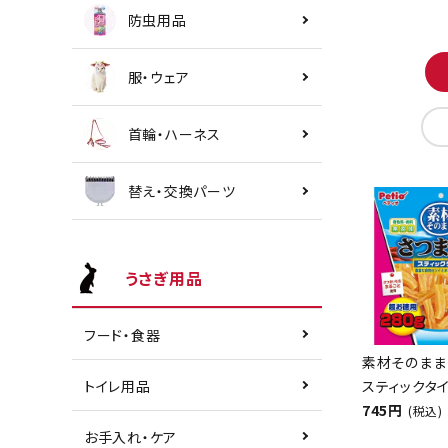
防虫用品
服・ウェア
首輪・ハーネス
替え・交換パーツ
うさぎ用品
フード・食器
素材そのまま
スティックタイ
トイレ用品
745円
(税込)
お手入れ・ケア