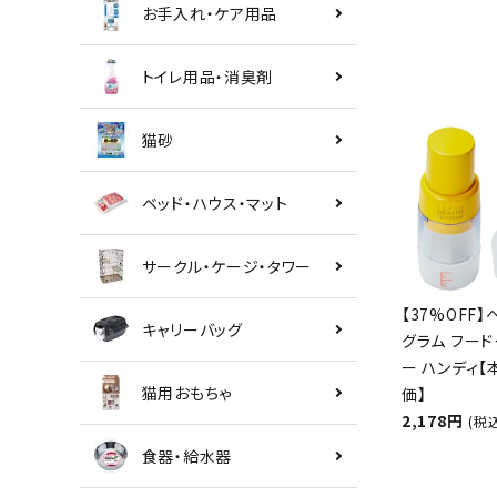
お手入れ・ケア用品
トイレ用品・消臭剤
猫砂
ベッド・ハウス・マット
サークル・ケージ・タワー
【37%OFF】
キャリーバッグ
グラム フード
ー ハンディ
猫用おもちゃ
価】
2,178円
(税
食器・給水器