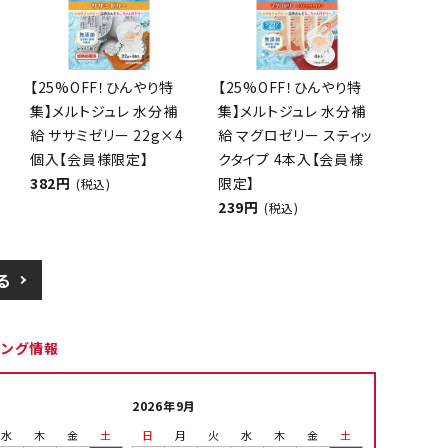
【25%OFF！ひんやり特
【25%OFF！ひんやり特
集】メルトジュレ 水分補
集】メルトジュレ 水分補
給 ササミゼリー 22g×4
給 マグロゼリー スティッ
個入【会員様限定】
クタイプ 4本入【会員様
382円
限定】
(税込)
239円
(税込)
る
ピング情報
2026年9月
水
木
金
土
日
月
火
水
木
金
土