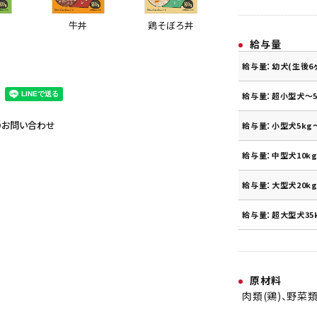
牛丼
鶏そぼろ丼
給与量
給与量：幼犬(生後6
給与量：超小型犬～5
のお問い合わせ
給与量：小型犬5kg～
給与量：中型犬10kg
給与量：大型犬20kg
給与量：超大型犬35
原材料
肉類(鶏)、野菜