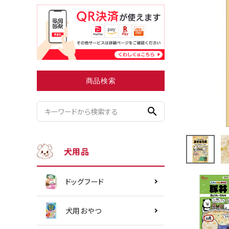
小型犬にオススメ
ダイエッ
商品検索
search
犬用品
ドッグフード
犬用おやつ