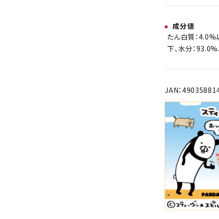
成分値
たん白質：4.0%
下、水分：93.0
JAN：49035881