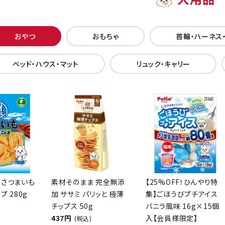
おやつ
おもちゃ
首輪・ハーネス
ベッド・ハウス・マット
リュック・キャリー
 さつまいも
素材そのまま 完全無添
【25%OFF！ひんやり特
プ 280g
加 ササミ パリッと 極薄
集】ごほうびプチアイス
チップス 50g
バニラ風味 16g×15個
437円
入【会員様限定】
(税込)