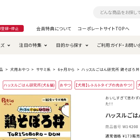
会員特典について
コーポレートサイトTOPへ
ガ登録・停止
ーズ
注目の特集
目的から探す
ご利用ガイド・お問い
つ
入れ・ケア用品
そのまま
加特集
特典について
お手入れ・ケア用品
トイレタリー・消臭剤
極上
けりぐるみ特集
ご注文方法について
品
犬用おやつ
ササミ系
6ヶ月から
ハッスルごはん研究所 鶏そぼろ丼 
用のグレインフリー
ハッスルごはん研究所(犬&猫)
おやつ
【犬用】レトルトタイプの肉おやつ！
ド・ハウス・マット
クル・ケージ・タワー
ラインショップ利用規約
サークル・ケージ
キャリーバッグ
おいしすぎて思わず
た！！
・給水器
用品
防虫用品
服・ウェア
て遊ぶ
投げて遊ぶ
ハッスルごはん
け用品
替え・交換パーツ
商品番号
W14208
通常価格
¥
173
販
・元気草
夜のお散歩