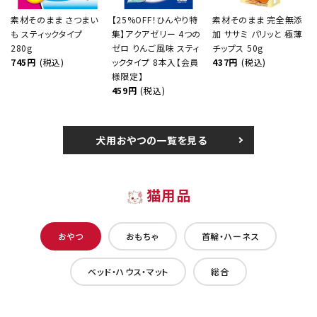
素材そのまま さつまい
【25%OFF！ひんやり特
素材そのまま 完全無添
も スティックタイプ
集】アクアゼリー 4つの
加 ササミ パリッと 極薄
280g
ゼロ りんご風味 スティ
チップス 50g
745円
(税込)
ックタイプ 8本入【会員
437円
(税込)
様限定】
459円
(税込)
犬用おやつの一覧を見る
猫用品
おやつ
おもちゃ
首輪・ハーネス
ベッド・ハウス・マット
総合