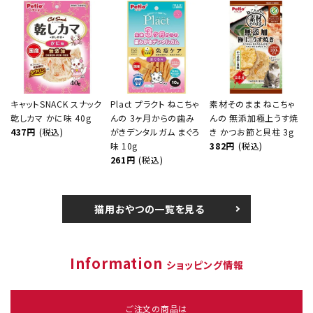
キャットSNACK スナック
Plact プラクト ねこちゃ
素材そのまま ねこちゃ
乾しカマ かに味 40g
んの 3ヶ月からの歯み
んの 無添加極上うす焼
437円
(税込)
がきデンタルガム まぐろ
き かつお節と貝柱 3g
味 10g
382円
(税込)
261円
(税込)
猫用おやつの一覧を見る
Information
ショッピング情報
ご注文の商品は