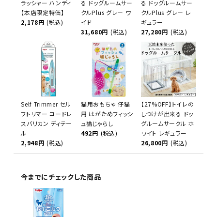
ラッシャー ハンディ
る ドッグルームサー
る ドッグルームサー
【本店限定特価】
クルPlus グレー ワ
クルPlus グレー レ
2,178円
(税込)
イド
ギュラー
31,680円
(税込)
27,280円
(税込)
Self Trimmer セル
猫用おもちゃ 仔猫
【27%OFF】トイレの
フトリマー コードレ
用 はがためフィッシ
しつけが出来る ドッ
スバリカン ディテー
ュ猫じゃらし
グルームサークル ホ
ル
492円
(税込)
ワイト レギュラー
2,948円
(税込)
26,800円
(税込)
今までにチェックした商品