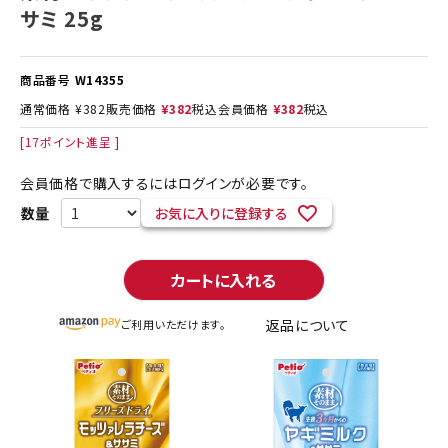
サミ 25g
商品番号
W14355
通常価格
¥
382
販売価格
¥
382
税込
会員価格
¥
382
税込
[
17
ポイント進呈 ]
会員価格で購入するにはログインが必要です。
お気に入りに登録する
カートに入れる
返品について
ご利用いただけます。