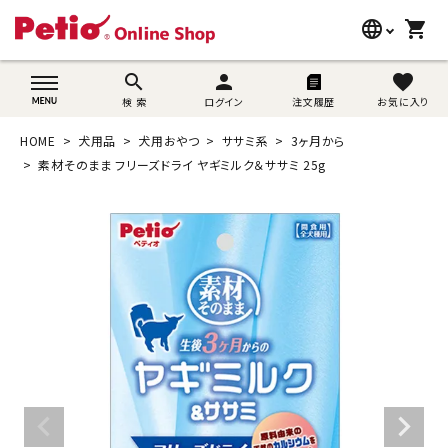
language
shopping_cart
search
wovn-lang-name
search
person
favorite
検 索
ログイン
注文履歴
お気に入り
犬用品
HOME
犬用品
犬用おやつ
ササミ系
3ヶ月から
猫用品
素材そのまま フリーズドライ ヤギミルク＆ササミ 25g
うさぎ用品
ブランド別に探す
目的別に探す
SNS
ご利用案内