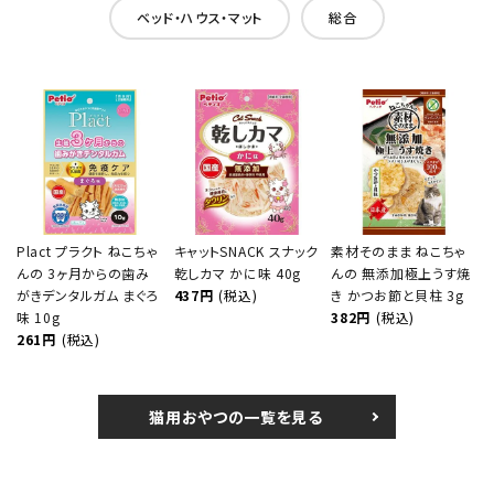
ベッド・ハウス・マット
総合
Plact プラクト ねこちゃ
キャットSNACK スナック
素材そのまま ねこちゃ
んの 3ヶ月からの歯み
乾しカマ かに味 40g
んの 無添加極上うす焼
がきデンタルガム まぐろ
437円
(税込)
き かつお節と貝柱 3g
味 10g
382円
(税込)
261円
(税込)
猫用おやつの一覧を見る