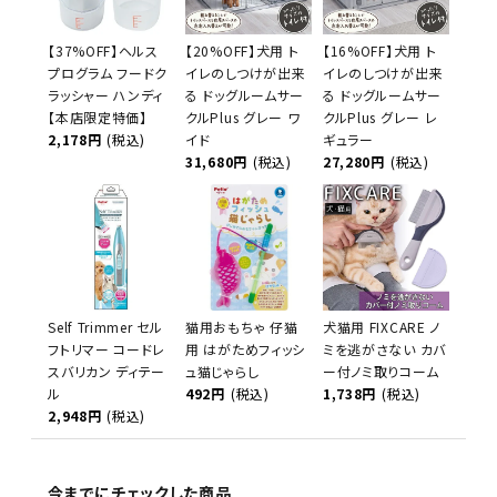
【37%OFF】ヘルス
【20%OFF】犬用 ト
【16%OFF】犬用 ト
プログラム フードク
イレのしつけが出来
イレのしつけが出来
ラッシャー ハンディ
る ドッグルームサー
る ドッグルームサー
【本店限定特価】
クルPlus グレー ワ
クルPlus グレー レ
2,178円
(税込)
イド
ギュラー
31,680円
(税込)
27,280円
(税込)
Self Trimmer セル
猫用おもちゃ 仔猫
犬猫用 FIXCARE ノ
フトリマー コードレ
用 はがためフィッシ
ミを逃がさない カバ
スバリカン ディテー
ュ猫じゃらし
ー付ノミ取りコーム
ル
492円
(税込)
1,738円
(税込)
2,948円
(税込)
今までにチェックした商品