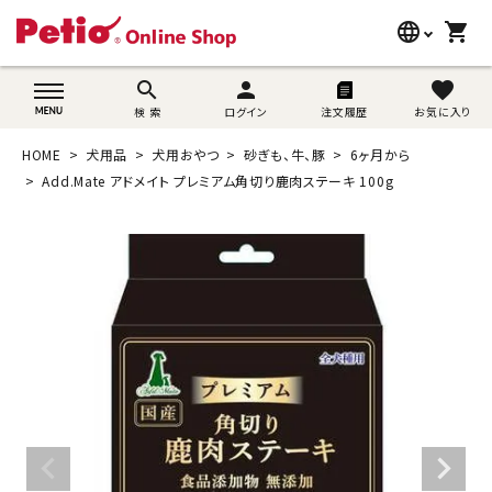
language
shopping_cart
search
wovn-lang-name
search
person
favorite
検 索
ログイン
注文履歴
お気に入り
犬用品
HOME
犬用品
犬用おやつ
砂ぎも、牛、豚
6ヶ月から
猫用品
Add.Mate アドメイト プレミアム角切り鹿肉ステーキ 100g
うさぎ用品
ブランド別に探す
目的別に探す
SNS
ご利用案内