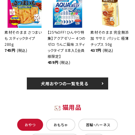
素材そのまま さつまい
【25%OFF！ひんやり特
素材そのまま 完全無添
も スティックタイプ
集】アクアゼリー 4つの
加 ササミ パリッと 極薄
280g
ゼロ りんご風味 スティ
チップス 50g
745円
(税込)
ックタイプ 8本入【会員
437円
(税込)
様限定】
459円
(税込)
犬用おやつの一覧を見る
猫用品
おやつ
おもちゃ
首輪・ハーネス