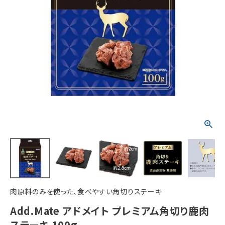
ACCOUNT MENU
ようこそ ゲスト 様
meeting_room
person
ログイン
新規会員登録
肉原料のみを使った、食べやすい角切りステーキ
Add.Mate アドメイト プレミアム角切り鹿肉
ステーキ 100g