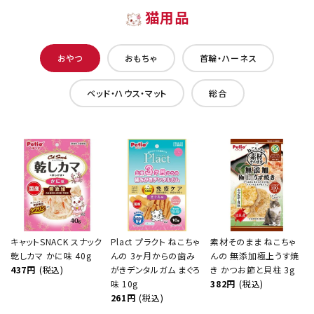
猫用品
おやつ
おもちゃ
首輪・ハーネス
ベッド・ハウス・マット
総合
キャットSNACK スナック
Plact プラクト ねこちゃ
素材そのまま ねこちゃ
乾しカマ かに味 40g
んの 3ヶ月からの歯み
んの 無添加極上うす焼
437円
(税込)
がきデンタルガム まぐろ
き かつお節と貝柱 3g
味 10g
382円
(税込)
261円
(税込)