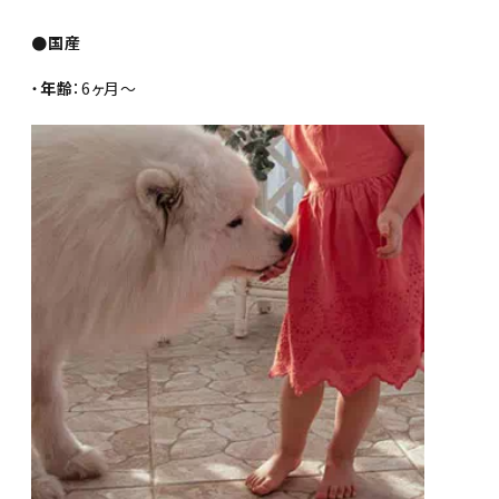
●国産
・
年齢
：6ヶ月～