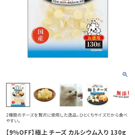
ACCOUNT MENU
ようこそ ゲスト 様
meeting_room
person
ログイン
新規会員登録
2種類のチーズを贅沢に使用した逸品。ひとくちサイズだから食べ
やすい。
【9%OFF】極上 チーズ カルシウム入り 130g