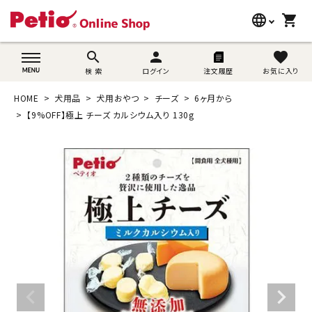
language
shopping_cart
search
wovn-lang-name
search
person
favorite
検 索
ログイン
注文履歴
お気に入り
犬用品
HOME
犬用品
犬用おやつ
チーズ
6ヶ月から
猫用品
【9%OFF】極上 チーズ カルシウム入り 130g
うさぎ用品
ブランド別に探す
目的別に探す
SNS
ご利用案内