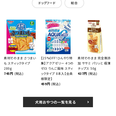
ドッグフード
総合
素材そのまま さつまい
【25%OFF！ひんやり特
素材そのまま 完全無添
も スティックタイプ
集】アクアゼリー 4つの
加 ササミ パリッと 極薄
280g
ゼロ りんご風味 スティ
チップス 50g
745円
(税込)
ックタイプ 8本入【会員
437円
(税込)
様限定】
459円
(税込)
犬用おやつの一覧を見る