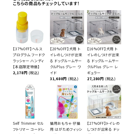
こちらの商品もチェックしています！
【37%OFF】ヘルス
【20%OFF】犬用 ト
【16%OFF】犬用 ト
プログラム フードク
イレのしつけが出来
イレのしつけが出来
ラッシャー ハンディ
る ドッグルームサー
る ドッグルームサー
【本店限定特価】
クルPlus グレー ワ
クルPlus グレー レ
2,178円
(税込)
イド
ギュラー
31,680円
(税込)
27,280円
(税込)
Self Trimmer セル
猫用おもちゃ 仔猫
【27%OFF】トイレの
フトリマー コードレ
用 はがためフィッシ
しつけが出来る ドッ