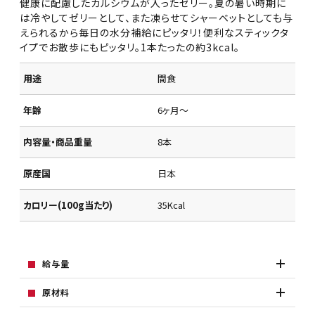
健康に配慮したカルシウムが入ったゼリー。夏の暑い時期に
は冷やしてゼリーとして、また凍らせてシャーベットとしても与
えられるから毎日の水分補給にピッタリ！便利なスティックタ
イプでお散歩にもピッタリ。1本たったの約3kcal。
用途
間食
年齢
6ヶ月～
内容量・商品重量
8本
原産国
日本
カロリー(100g当たり)
35Kcal
給与量
原材料