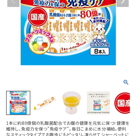
ACCOUNT MENU
ようこそ ゲスト 様
meeting_room
person
ログイン
新規会員登録
1本に約80億個の乳酸菌配合でお腹の健康を元気に保つ！健康を
維持し、免疫力を保つ”免疫ケア”。毎日こまめに水分補給。便利
なスティックタイプでお散歩にもピッタリ。凍らせてシャーベットに