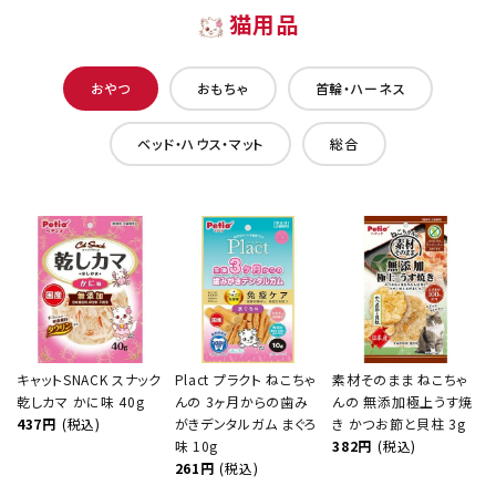
猫用品
おやつ
おもちゃ
首輪・ハーネス
ベッド・ハウス・マット
総合
キャットSNACK スナック
Plact プラクト ねこちゃ
素材そのまま ねこちゃ
乾しカマ かに味 40g
んの 3ヶ月からの歯み
んの 無添加極上うす焼
437円
(税込)
がきデンタルガム まぐろ
き かつお節と貝柱 3g
味 10g
382円
(税込)
261円
(税込)