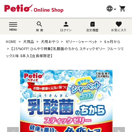
language
shopping_cart
search
wovn-lang-name
search
person
favorite
検 索
ログイン
注文履歴
お気に入り
犬用品
HOME
犬用品
犬用おやつ
ゼリー・シャーベット
6ヶ月から
猫用品
【25%OFF！ひんやり特集】乳酸菌のちから スティックゼリー フルーツミ
ックス味 8本入【会員様限定】
うさぎ用品
ブランド別に探す
目的別に探す
SNS
ご利用案内