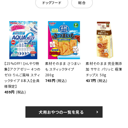
ドッグフード
総合
【25%OFF！ひんやり特
素材そのまま さつまい
素材そのまま 完全無添
集】アクアゼリー 4つの
も スティックタイプ
加 ササミ パリッと 極薄
ゼロ りんご風味 スティ
280g
チップス 50g
ックタイプ 8本入【会員
745円
(税込)
437円
(税込)
様限定】
459円
(税込)
犬用おやつの一覧を見る