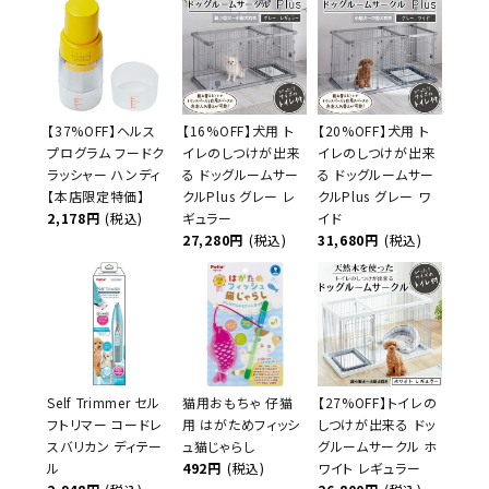
【37%OFF】ヘルス
【16%OFF】犬用 ト
【20%OFF】犬用 ト
プログラム フードク
イレのしつけが出来
イレのしつけが出来
ラッシャー ハンディ
る ドッグルームサー
る ドッグルームサー
【本店限定特価】
クルPlus グレー レ
クルPlus グレー ワ
2,178円
(税込)
ギュラー
イド
27,280円
(税込)
31,680円
(税込)
Self Trimmer セル
猫用おもちゃ 仔猫
【27%OFF】トイレの
フトリマー コードレ
用 はがためフィッシ
しつけが出来る ドッ
スバリカン ディテー
ュ猫じゃらし
グルームサークル ホ
ル
492円
(税込)
ワイト レギュラー