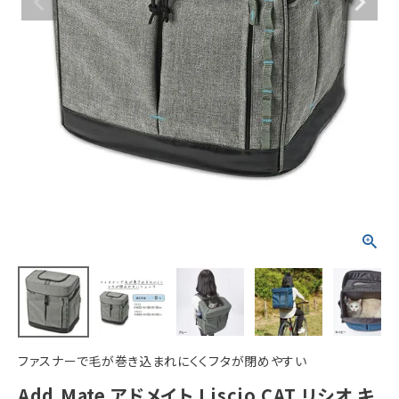
ACCOUNT MENU
ようこそ ゲスト 様
meeting_room
person
ログイン
新規会員登録
ファスナーで毛が巻き込まれにくくフタが閉めやすい
Add.Mate アドメイト Liscio CAT リシオ キ