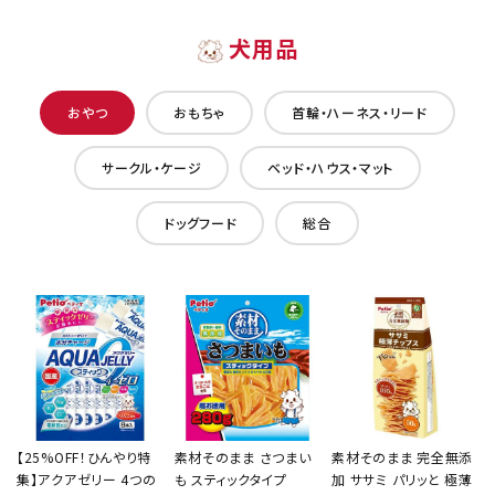
犬用品
おやつ
おもちゃ
首輪・ハーネス・リード
サークル・ケージ
ベッド・ハウス・マット
ドッグフード
総合
【25%OFF！ひんやり特
素材そのまま さつまい
素材そのまま 完全無添
集】アクアゼリー 4つの
も スティックタイプ
加 ササミ パリッと 極薄