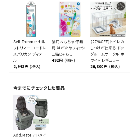
Self Trimmer セル
猫用おもちゃ 仔猫
【27%OFF】トイレの
フトリマー コードレ
用 はがためフィッシ
しつけが出来る ドッ
スバリカン ディテー
ュ猫じゃらし
グルームサークル ホ
ル
492円
(税込)
ワイト レギュラー
2,948円
(税込)
26,800円
(税込)
今までにチェックした商品
Add.Mate アドメイ