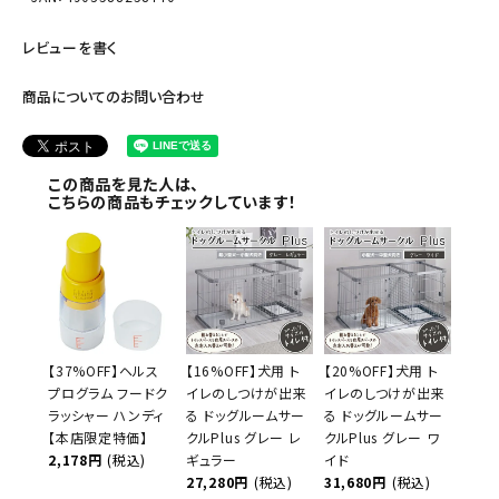
レビューを書く
商品についてのお問い合わせ
この商品を見た人は、
こちらの商品もチェックしています！
【37%OFF】ヘルス
【16%OFF】犬用 ト
【20%OFF】犬用 ト
プログラム フードク
イレのしつけが出来
イレのしつけが出来
ラッシャー ハンディ
る ドッグルームサー
る ドッグルームサー
【本店限定特価】
クルPlus グレー レ
クルPlus グレー ワ
2,178円
(税込)
ギュラー
イド
27,280円
(税込)
31,680円
(税込)