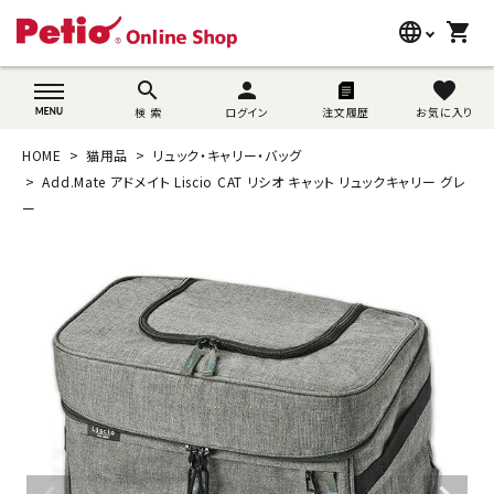
language
shopping_cart
search
wovn-lang-name
search
person
favorite
検 索
ログイン
注文履歴
お気に入り
犬用品
HOME
猫用品
リュック・キャリー・バッグ
猫用品
Add.Mate アドメイト Liscio CAT リシオ キャット リュックキャリー グレ
ー
うさぎ用品
ブランド別に探す
目的別に探す
SNS
ご利用案内