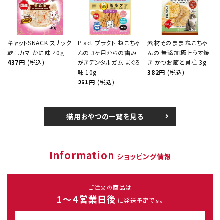
キャットSNACK スナック
Plact プラクト ねこちゃ
素材そのまま ねこちゃ
乾しカマ かに味 40g
んの 3ヶ月からの歯み
んの 無添加極上うす焼
437円
(税込)
がきデンタルガム まぐろ
き かつお節と貝柱 3g
味 10g
382円
(税込)
261円
(税込)
猫用おやつの一覧を見る
Information
ショッピング情報
ご注文の商品は
1～４営業日後
に発送予定です。