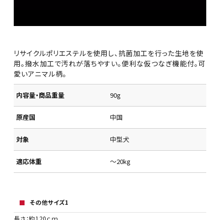
リサイクルポリエステルを使用し、抗菌加工を行った生地を使
用。撥水加工で汚れが落ちやすい。便利な仮つなぎ機能付。可
愛いアニマル柄。
内容量・商品重量
90g
原産国
中国
対象
中型犬
適応体重
～20kg
その他サイズ1
長さ：約120ｃｍ