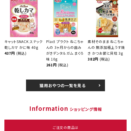
キャットSNACK スナック
Plact プラクト ねこちゃ
素材そのまま ねこちゃ
乾しカマ かに味 40g
んの 3ヶ月からの歯み
んの 無添加極上うす焼
437円
(税込)
がきデンタルガム まぐろ
き かつお節と貝柱 3g
味 10g
382円
(税込)
261円
(税込)
猫用おやつの一覧を見る
Information
ショッピング情報
ご注文の商品は