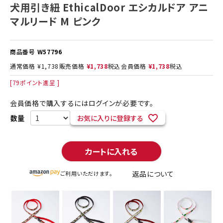
犬用引き紐 EthicalDoor エシカルドア アニ
マルリード M ピンク
商品番号
W57796
通常価格
¥
1,738
販売価格
¥
1,738
税込
会員価格
¥
1,738
税込
[
79
ポイント進呈 ]
会員価格で購入するにはログインが必要です。
お気に入りに登録する
カートに入れる
返品について
ご利用いただけます。