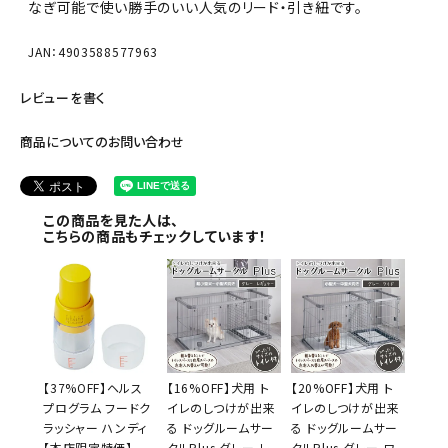
なぎ可能で使い勝手のいい人気のリード・引き紐です。
JAN：4903588577963
レビューを書く
商品についてのお問い合わせ
この商品を見た人は、
こちらの商品もチェックしています！
【37%OFF】ヘルス
【16%OFF】犬用 ト
【20%OFF】犬用 ト
プログラム フードク
イレのしつけが出来
イレのしつけが出来
ラッシャー ハンディ
る ドッグルームサー
る ドッグルームサー
【本店限定特価】
クルPlus グレー レ
クルPlus グレー ワ