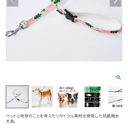
ACCOUNT MENU
ようこそ ゲスト 様
meeting_room
person
ログイン
新規会員登録
ペットと地球のことを考えたリサイクル素材を使用した抗菌撥水
犬具。