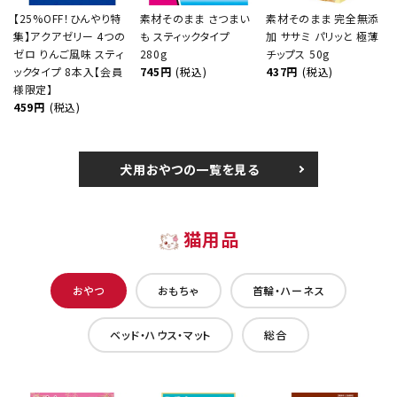
【25%OFF！ひんやり特
素材そのまま さつまい
素材そのまま 完全無添
集】アクアゼリー 4つの
も スティックタイプ
加 ササミ パリッと 極薄
ゼロ りんご風味 スティ
280g
チップス 50g
ックタイプ 8本入【会員
745円
(税込)
437円
(税込)
様限定】
459円
(税込)
犬用おやつの一覧を見る
猫用品
おやつ
おもちゃ
首輪・ハーネス
ベッド・ハウス・マット
総合