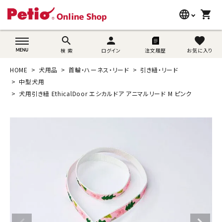
language
shopping_cart
search
wovn-lang-name
search
person
favorite
検 索
ログイン
注文履歴
お気に入り
犬用品
HOME
犬用品
首輪・ハーネス・リード
引き紐・リード
猫用品
中型犬用
犬用引き紐 EthicalDoor エシカルドア アニマルリード M ピンク
うさぎ用品
ブランド別に探す
目的別に探す
SNS
ご利用案内