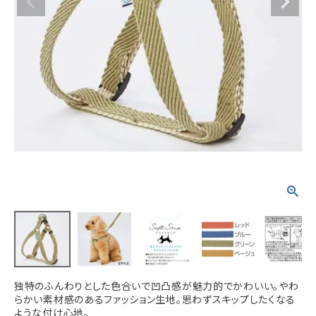
ACCOUNT MENU
ようこそ ゲスト 様
meeting_room
person
ログイン
新規会員登録
独特のふんわりとした色合いで凹凸感が魅力的でかわいい。やわ
らかい素材感のあるファッション生地。思わずスキップしたくなる
ような付け心地。