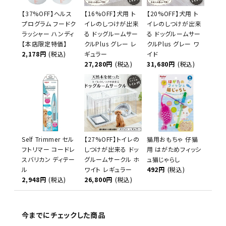
【37%OFF】ヘルス
【16%OFF】犬用 ト
【20%OFF】犬用 ト
プログラム フードク
イレのしつけが出来
イレのしつけが出来
ラッシャー ハンディ
る ドッグルームサー
る ドッグルームサー
【本店限定特価】
クルPlus グレー レ
クルPlus グレー ワ
2,178円
(税込)
ギュラー
イド
27,280円
(税込)
31,680円
(税込)
Self Trimmer セル
【27%OFF】トイレの
猫用おもちゃ 仔猫
フトリマー コードレ
しつけが出来る ドッ
用 はがためフィッシ
スバリカン ディテー
グルームサークル ホ
ュ猫じゃらし
ル
ワイト レギュラー
492円
(税込)
2,948円
(税込)
26,800円
(税込)
今までにチェックした商品