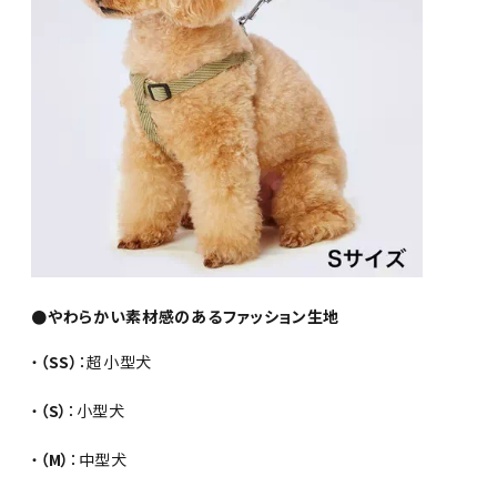
●やわらかい素材感のあるファッション生地
・
（SS）
：超小型犬
・
（S）
：小型犬
・
（M）
：中型犬