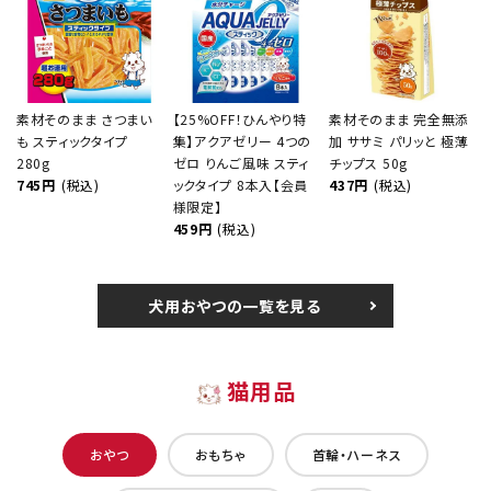
素材そのまま さつまい
【25%OFF！ひんやり特
素材そのまま 完全無添
も スティックタイプ
集】アクアゼリー 4つの
加 ササミ パリッと 極薄
280g
ゼロ りんご風味 スティ
チップス 50g
745円
(税込)
ックタイプ 8本入【会員
437円
(税込)
様限定】
459円
(税込)
犬用おやつの一覧を見る
猫用品
おやつ
おもちゃ
首輪・ハーネス