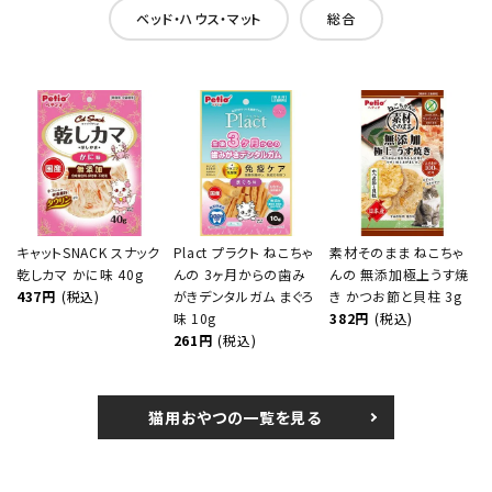
ベッド・ハウス・マット
総合
キャットSNACK スナック
Plact プラクト ねこちゃ
素材そのまま ねこちゃ
乾しカマ かに味 40g
んの 3ヶ月からの歯み
んの 無添加極上うす焼
437円
(税込)
がきデンタルガム まぐろ
き かつお節と貝柱 3g
味 10g
382円
(税込)
261円
(税込)
猫用おやつの一覧を見る