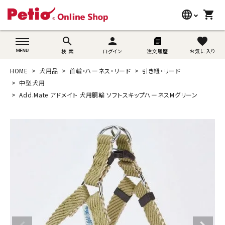
language
shopping_cart
search
wovn-lang-name
search
person
favorite
検 索
ログイン
注文履歴
お気に入り
犬用品
HOME
犬用品
首輪・ハーネス・リード
引き紐・リード
猫用品
中型犬用
Add.Mate アドメイト 犬用胴輪 ソフトスキップハーネスMグリーン
うさぎ用品
ブランド別に探す
目的別に探す
SNS
ご利用案内