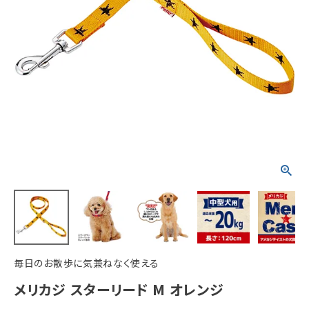
ACCOUNT MENU
ようこそ ゲスト 様
meeting_room
person
ログイン
新規会員登録
毎日のお散歩に気兼ねなく使える
メリカジ スターリード M オレンジ