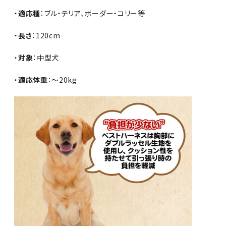
・
適応種
：ブル・テリア、ボーダー・コリー等
・
長さ
：120cm
・
対象
：中型犬
・
適応体重
：〜20kg