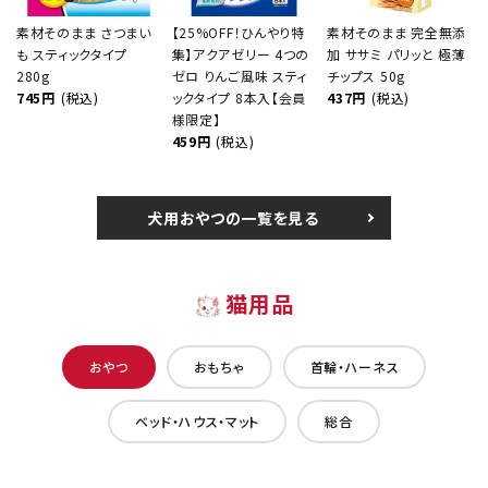
素材そのまま さつまい
【25%OFF！ひんやり特
素材そのまま 完全無添
も スティックタイプ
集】アクアゼリー 4つの
加 ササミ パリッと 極薄
280g
ゼロ りんご風味 スティ
チップス 50g
745円
(税込)
ックタイプ 8本入【会員
437円
(税込)
様限定】
459円
(税込)
犬用おやつの一覧を見る
猫用品
おやつ
おもちゃ
首輪・ハーネス
ベッド・ハウス・マット
総合