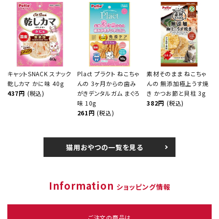
キャットSNACK スナック
Plact プラクト ねこちゃ
素材そのまま ねこちゃ
乾しカマ かに味 40g
んの 3ヶ月からの歯み
んの 無添加極上うす焼
437円
(税込)
がきデンタルガム まぐろ
き かつお節と貝柱 3g
味 10g
382円
(税込)
261円
(税込)
猫用おやつの一覧を見る
Information
ショッピング情報
ご注文の商品は