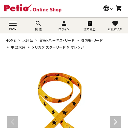
language
shopping_cart
search
wovn-lang-name
search
person
favorite
検 索
ログイン
注文履歴
お気に入り
犬用品
HOME
犬用品
首輪・ハーネス・リード
引き紐・リード
猫用品
中型犬用
メリカジ スターリード M オレンジ
うさぎ用品
ブランド別に探す
目的別に探す
SNS
ご利用案内