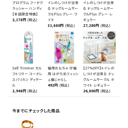
プログラム フードク
イレのしつけが出来
イレのしつけが出来
ラッシャー ハンディ
る ドッグルームサー
る ドッグルームサー
【本店限定特価】
クルPlus グレー ワ
クルPlus グレー レ
2,178円
(税込)
イド
ギュラー
31,680円
(税込)
27,280円
(税込)
Self Trimmer セル
猫用おもちゃ 仔猫
【27%OFF】トイレの
フトリマー コードレ
用 はがためフィッシ
しつけが出来る ドッ
スバリカン ディテー
ュ猫じゃらし
グルームサークル ホ
ル
492円
(税込)
ワイト レギュラー
2,948円
(税込)
26,800円
(税込)
今までにチェックした商品