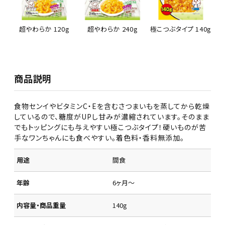
超やわらか 120g
超やわらか 240g
極こつぶタイプ 140g
商品説明
食物センイやビタミンC・Eを含むさつまいもを蒸してから乾燥
しているので、糖度がUPし甘みが濃縮されています。そのまま
でもトッピングにも与えやすい極こつぶタイプ！硬いものが苦
手なワンちゃんにも食べやすい。着色料・香料無添加。
用途
間食
年齢
6ヶ月～
内容量・商品重量
140g