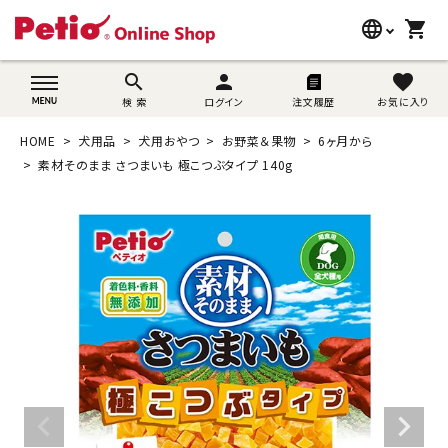
language
shopping_cart
search
wovn-lang-name
search
person
favorite
検 索
ログイン
注文履歴
お気に入り
犬用品
HOME
犬用品
犬用おやつ
お野菜＆果物
6ヶ月から
猫用品
素材そのまま さつまいも 極こつぶタイプ 140g
うさぎ用品
ブランド別に探す
目的別に探す
SNS
ご利用案内