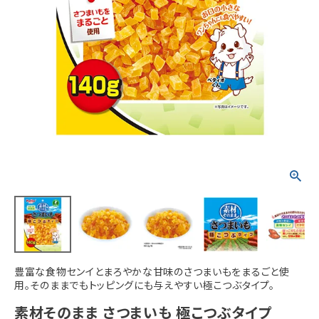
ACCOUNT MENU
ようこそ ゲスト 様
meeting_room
person
ログイン
新規会員登録
豊富な食物センイとまろやかな甘味のさつまいもをまるごと使
用。そのままでもトッピングにも与えやすい極こつぶタイプ。
素材そのまま さつまいも 極こつぶタイプ