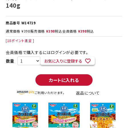
140g
商品番号
W14719
通常価格
¥
398
販売価格
¥
398
税込
会員価格
¥
398
税込
[
18
ポイント進呈 ]
会員価格で購入するにはログインが必要です。
お気に入りに登録する
カートに入れる
返品について
ご利用いただけます。