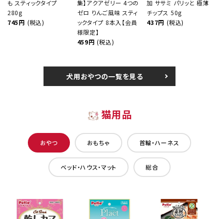
も スティックタイプ
集】アクアゼリー 4つの
加 ササミ パリッと 極薄
280g
ゼロ りんご風味 スティ
チップス 50g
745円
(税込)
ックタイプ 8本入【会員
437円
(税込)
様限定】
459円
(税込)
犬用おやつの一覧を見る
猫用品
おやつ
おもちゃ
首輪・ハーネス
ベッド・ハウス・マット
総合