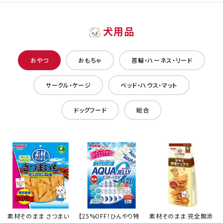
犬用品
おやつ
おもちゃ
首輪・ハーネス・リード
サークル・ケージ
ベッド・ハウス・マット
ドッグフード
総合
素材そのまま さつまい
【25%OFF！ひんやり特
素材そのまま 完全無添