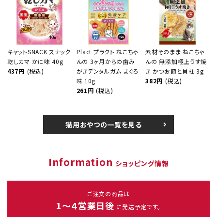
キャットSNACK スナック
Plact プラクト ねこちゃ
素材そのまま ねこちゃ
乾しカマ かに味 40g
んの 3ヶ月からの歯み
んの 無添加極上うす焼
437円
(税込)
がきデンタルガム まぐろ
き かつお節と貝柱 3g
味 10g
382円
(税込)
261円
(税込)
猫用おやつの一覧を見る
Information
ショッピング情報
ご注文の商品は
1～４営業日後
に発送予定です。