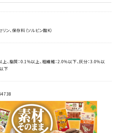
セリン、保存料（ソルビン酸K）
以上、脂質：0.1％以上、粗繊維：2.0％以下、灰分：3.0％以
％以下
44738