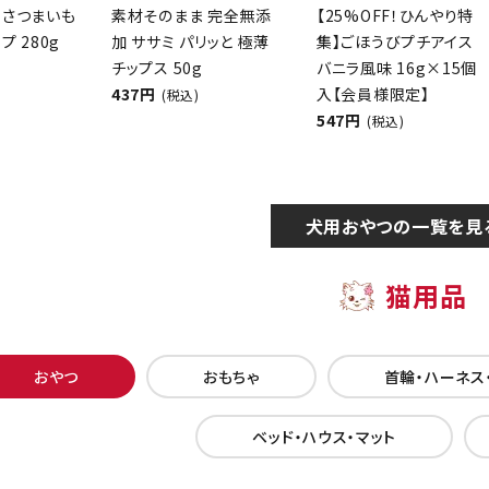
 さつまいも
素材そのまま 完全無添
【25%OFF！ひんやり特
プ 280g
加 ササミ パリッと 極薄
集】ごほうびプチアイス
チップス 50g
バニラ風味 16g×15個
437円
入【会員様限定】
(税込)
547円
(税込)
犬用おやつの一覧を見
猫用品
おやつ
おもちゃ
首輪・ハーネス
ベッド・ハウス・マット