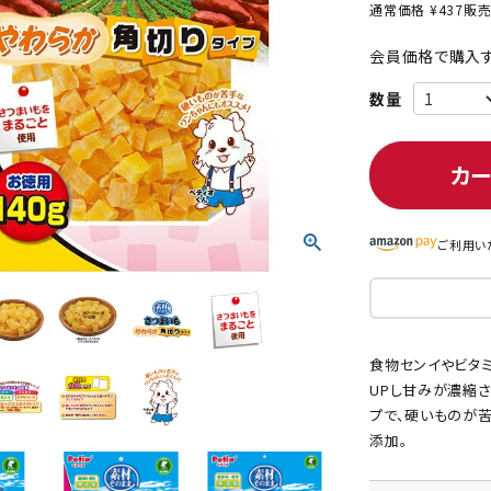
通常価格
¥
437
販
会員価格で購入す
ト中にオススメ
まとめ買いでオトク！！
カ
ご利用い
食物センイやビタ
UPし甘みが濃縮
プで、硬いものが
添加。