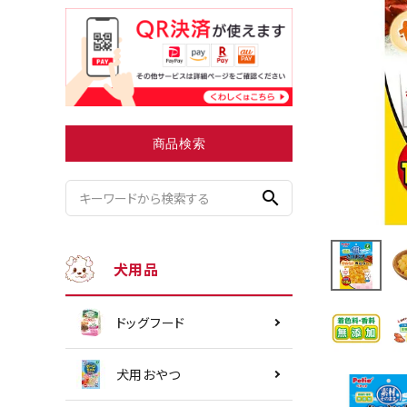
小型犬にオススメ
ダイエッ
商品検索
search
犬用品
ドッグフード
犬用おやつ