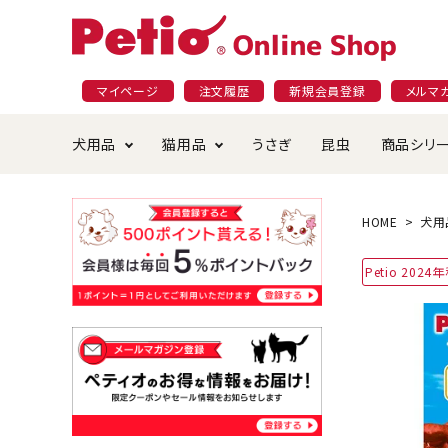
マイページ
注文履歴
新規会員登録
メルマ
犬用品
猫用品
うさぎ
昆虫
商品シリ
ドッグフード
ごはん・おやつ
プラクト
夜のお散歩特集
ショッピングガイド
おや
お手
素材
無添
会員
HOME
犬用
国産フード&おやつ特集
穀物不使
Petio 202
ペットシーツ
ベッド・ハウス・マット
返品・交換について
ベッ
サー
オン
おもちゃ
食器・給水器
食器
防虫
じゃらして遊ぶ
引っ張っ
首輪・ハーネス・リード
替え・交換パーツ
しつ
アパレル
またたび