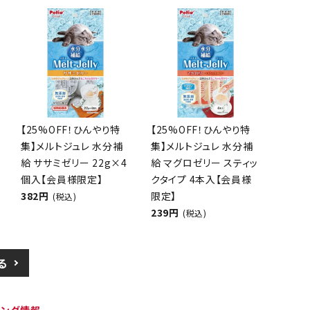
【25%OFF！ひんやり特
【25%OFF！ひんやり特
集】メルトジュレ 水分補
集】メルトジュレ 水分補
給 ササミゼリー 22g×4
給 マグロゼリー スティッ
個入【会員様限定】
クタイプ 4本入【会員様
382円
限定】
(税込)
239円
(税込)
る
ピング情報