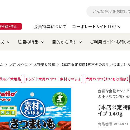
会員特典について
コーポレートサイトTOPへ
ガ登録・停止
ーズ
注目の特集
目的から探す
ご利用ガイド・お問い
つ
入れ・ケア用品
そのまま
加特集
特典について
お手入れ・ケア用品
トイレタリー・消臭剤
極上
けりぐるみ特集
ご注文方法について
品
犬用おやつ
お野菜＆果物
【本店限定特価】素材そのまま さつまいも や
用のグレインフリー
4年秋冬／犬用品
ドッグ｜犬用おやつ｜素材そのまま
犬用おやつ【おいも収穫祭】
ド・ハウス・マット
クル・ケージ・タワー
ラインショップ利用規約
サークル・ケージ
キャリーバッグ
豊富な食物センイと
の小さなワンちゃん
・給水器
用品
防虫用品
服・ウェア
て遊ぶ
投げて遊ぶ
【本店限定特
イプ 140g
け用品
替え・交換パーツ
商品番号
W14473
・元気草
夜のお散歩