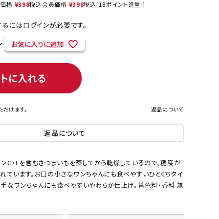
売価格
¥
398
税込
会員価格
¥
398
税込
[
18
ポイント進呈 ]
るにはログインが必要です。
お気に入りに追加
ネコポス対象商品一覧
ートに入れる
ただけます。
返品について
返品について
ミンC・Eを含むさつまいもを蒸してから乾燥しているので、糖度が
されています。お口の小さなワンちゃんにも食べやすいひとくちタイ
苦手なワンちゃんにも食べやすいやわらか仕上げ。着色料・香料 無