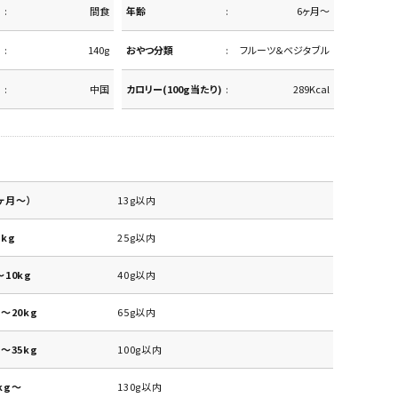
間食
年齢
6ヶ月～
140g
おやつ分類
フルーツ＆ベジタブル
中国
カロリー(100g当たり)
289Kcal
ヶ月～）
13g以内
kg
25g以内
10kg
40g以内
～20kg
65g以内
～35kg
100g以内
kg～
130g以内