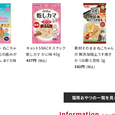
クト ねこちゃ
キャットSNACK スナック
素材そのまま ねこちゃん
からの歯みが
乾しカマ かに味 40g
の 無添加極上うす焼き
ム まぐろ味
437円
かつお節と貝柱 3g
(税込)
382円
(税込)
猫用おやつの一覧を見
Information
ショッ