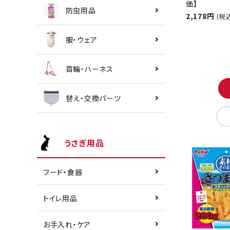
価】
防虫用品
2,178円
(税
服・ウェア
首輪・ハーネス
替え・交換パーツ
うさぎ用品
フード・食器
トイレ用品
お手入れ・ケア