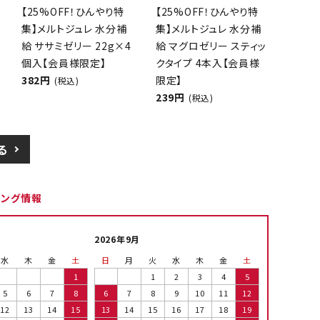
【25%OFF！ひんやり特
【25%OFF！ひんやり特
集】メルトジュレ 水分補
集】メルトジュレ 水分補
給 ササミゼリー 22g×4
給 マグロゼリー スティッ
個入【会員様限定】
クタイプ 4本入【会員様
382円
限定】
(税込)
239円
(税込)
る
ピング情報
2026年9月
水
木
金
土
日
月
火
水
木
金
土
1
1
2
3
4
5
5
6
7
8
6
7
8
9
10
11
12
12
13
14
15
13
14
15
16
17
18
19