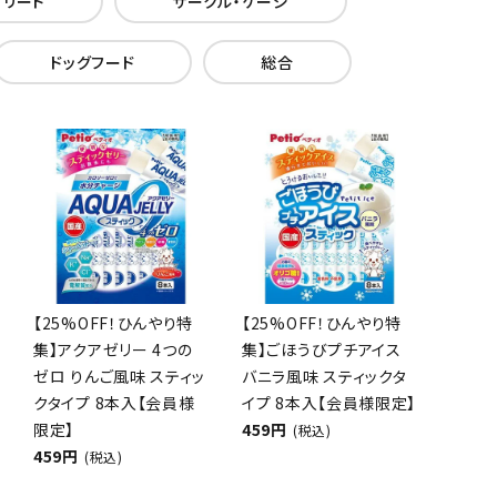
・リード
サークル・ケージ
ドッグフード
総合
【25%OFF！ひんやり特
【25%OFF！ひんやり特
集】アクアゼリー 4つの
集】ごほうびプチアイス
ゼロ りんご風味 スティッ
バニラ風味 スティックタ
クタイプ 8本入【会員様
イプ 8本入【会員様限定】
限定】
459円
(税込)
459円
(税込)