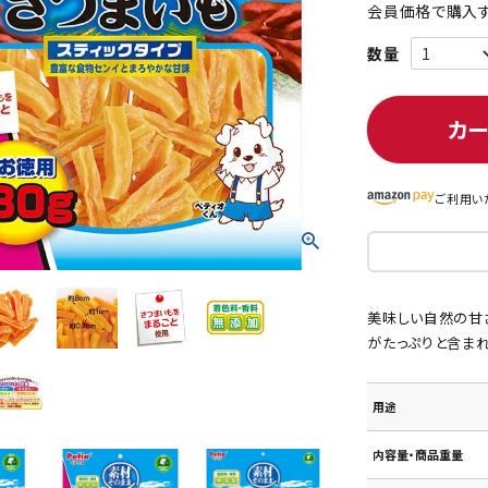
会員価格で購入す
ト中にオススメ
まとめ買いでオトク！！
カ
ご利用い
美味しい自然の甘
がたっぷりと含まれ
用途
内容量・商品重量