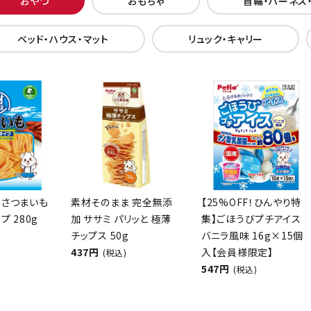
おやつ
おもちゃ
首輪・ハーネス
ベッド・ハウス・マット
リュック・キャリー
 さつまいも
素材そのまま 完全無添
【25%OFF！ひんやり特
プ 280g
加 ササミ パリッと 極薄
集】ごほうびプチアイス
チップス 50g
バニラ風味 16g×15個
437円
入【会員様限定】
(税込)
547円
(税込)