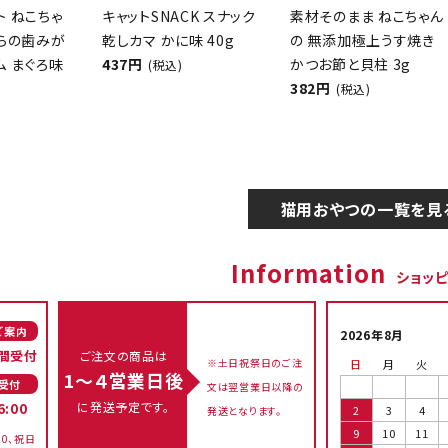
クト ねこちゃ
キャットSNACK スナック
素材そのまま ねこちゃん
からの歯みが
乾しカマ かに味 40g
の 無添加極上うす焼き
ム まぐろ味
437円
かつお節と貝柱 3g
(税込)
382円
(税込)
猫用おやつの一覧を見
Information
ショッ
ご案内
2026年8月
間受付
ご注文の商品は
※土日祝祭日のご注
日
月
火
1～４営業日後
受付
文は翌営業日以降の
に発送予定です。
6:00
2
3
4
発送となります。
9
10
11
00、祝日