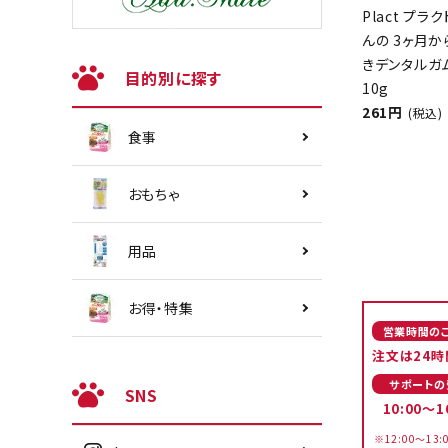
Plact プラ
んの 3ヶ月
きデンタルガ
目的別に探す
10g
261円
(税込)
食事
おもちゃ
用品
お得・特集
営業時間の
注文は24時
サポートの
SNS
10:00～1
※12:00～13: