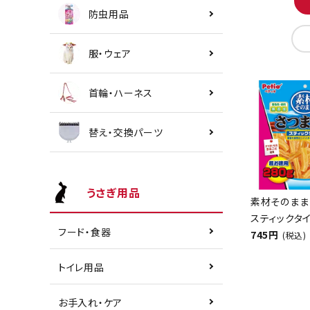
防虫用品
服・ウェア
首輪・ハーネス
替え・交換パーツ
うさぎ用品
素材そのまま
スティックタイ
フード・食器
745円
(税込)
トイレ用品
お手入れ・ケア