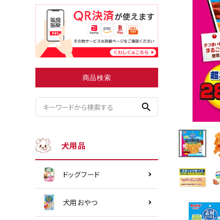
小型犬にオススメ
ダイエッ
商品検索
search
犬用品
ドッグフード
犬用おやつ