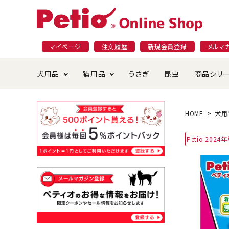
マイページ
注文履歴
新規会員登録
メルマ
犬用品
猫用品
うさぎ
昆虫
商品シリ
ドッグフード
ごはん・おやつ
プラクト
夜のお散歩特集
ショッピングガイド
おや
お手
素材
無添
会員
HOME
犬用
国産フード&おやつ特集
穀物不使
Petio 202
ペットシーツ
ベッド・ハウス・マット
返品・交換について
ベッ
サー
オン
おもちゃ
食器・給水器
食器
防虫
じゃらして遊ぶ
引っ張っ
首輪・ハーネス・リード
替え・交換パーツ
しつ
アパレル
またたび