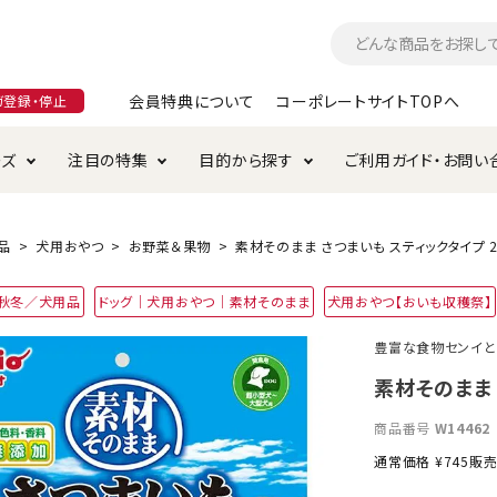
会員特典について
コーポレートサイトTOPへ
ガ登録・停止
ーズ
注目の特集
目的から探す
ご利用ガイド・お問い
つ
入れ・ケア用品
そのまま
加特集
特典について
お手入れ・ケア用品
トイレタリー・消臭剤
極上
けりぐるみ特集
ご注文方法について
品
犬用おやつ
お野菜＆果物
素材そのまま さつまいも スティックタイプ 2
用のグレインフリー
4年秋冬／犬用品
ドッグ｜犬用おやつ｜素材そのまま
犬用おやつ【おいも収穫祭】
ド・ハウス・マット
クル・ケージ・タワー
ラインショップ利用規約
サークル・ケージ
キャリーバッグ
豊富な食物センイと
・給水器
用品
防虫用品
服・ウェア
素材そのまま 
て遊ぶ
投げて遊ぶ
商品番号
W14462
け用品
替え・交換パーツ
通常価格
¥
745
販
・元気草
夜のお散歩