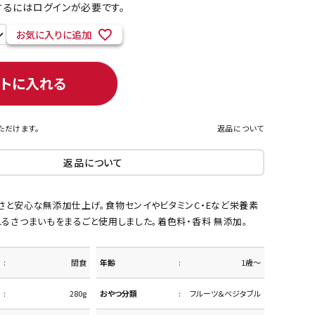
るにはログインが必要です。
お気に入りに追加
ネコポス対象商品一覧
ートに入れる
ただけます。
返品について
返品について
さと安心な無添加仕上げ。食物センイやビタミンC・Eなど栄養素
るさつまいもをまるごと使用しました。着色料・香料 無添加。
間食
年齢
1歳～
280g
おやつ分類
フルーツ＆ベジタブル