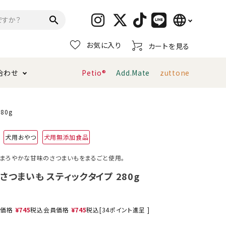
language
search
お気に入り
カートを見る
日本語
合わせ
Petio®
Add.Mate
zuttone
English
简体中文
トイレタリー・消臭剤
猫砂
ペティオ公式アプリ
お支払い方法・配送について
80g
犬用おやつ
犬用無添加食品
キャリーバッグ
おもちゃ
まろやかな甘味のさつまいもをまるごと使用。
服・ウェア
首輪・ハーネス
さつまいも スティックタイプ 280g
デンタルおもちゃ
売価格
¥
745
税込
会員価格
¥
745
税込
[
34
ポイント進呈 ]