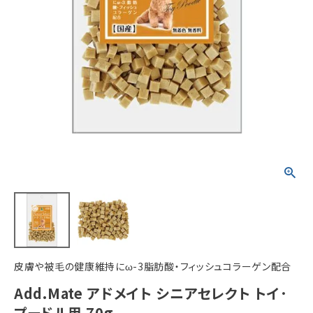
ACCOUNT MENU
ようこそ ゲスト 様
meeting_room
person
ログイン
新規会員登録
皮膚や被毛の健康維持にω-3脂肪酸・フィッシュコラーゲン配合
Add.Mate アドメイト シニアセレクト トイ･
プードル用 70g