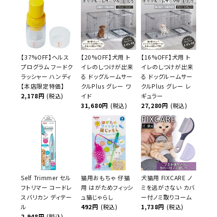
【37%OFF】ヘルス
【20%OFF】犬用 ト
【16%OFF】犬用 ト
プログラム フードク
イレのしつけが出来
イレのしつけが出来
ラッシャー ハンディ
る ドッグルームサー
る ドッグルームサー
【本店限定特価】
クルPlus グレー ワ
クルPlus グレー レ
2,178円
(税込)
イド
ギュラー
31,680円
(税込)
27,280円
(税込)
Self Trimmer セル
猫用おもちゃ 仔猫
犬猫用 FIXCARE ノ
フトリマー コードレ
用 はがためフィッシ
ミを逃がさない カバ
スバリカン ディテー
ュ猫じゃらし
ー付ノミ取りコーム
ル
492円
(税込)
1,738円
(税込)
2,948円
(税込)