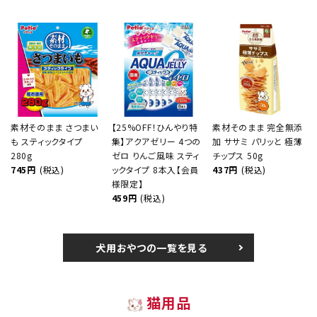
素材そのまま さつまい
【25%OFF！ひんやり特
素材そのまま 完全無添
も スティックタイプ
集】アクアゼリー 4つの
加 ササミ パリッと 極薄
280g
ゼロ りんご風味 スティ
チップス 50g
745円
(税込)
ックタイプ 8本入【会員
437円
(税込)
様限定】
459円
(税込)
犬用おやつの一覧を見る
猫用品