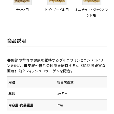
チワワ用
トイ･プードル用
ミニチュア･ダックスフ
ンド用
商品説明
●関節や背骨の健康を維持するグルコサミンとコンドロイチ
ンを配合｡●皮膚や被毛の健康を維持するω-3脂肪酸豊富な
亜麻仁油とフィッシュコラーゲンを配合｡
用途
総合栄養食
年齢
3ヶ月～
内容量・商品重量
70ｇ