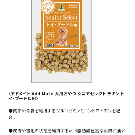
〈アドメイト Add.Mate 犬用おやつ シニアセレクト チキン ト
イ・プードル用〉
●関節や背骨を維持するグルコサミンとコンドロイチンを配
合｡
●皮膚や被毛の状態を維持するω-3脂肪酸豊富な亜麻仁油と