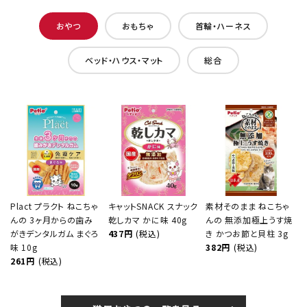
おやつ
おもちゃ
首輪・ハーネス
ベッド・ハウス・マット
総合
Plact プラクト ねこちゃ
キャットSNACK スナック
素材そのまま ねこちゃ
んの 3ヶ月からの歯み
乾しカマ かに味 40g
んの 無添加極上うす焼
がきデンタルガム まぐろ
437円
(税込)
き かつお節と貝柱 3g
味 10g
382円
(税込)
261円
(税込)