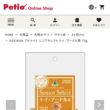
language
shopping_cart
search
wovn-lang-name
search
person
favorite
検 索
ログイン
注文履歴
お気に入り
犬用品
HOME
犬用品
犬用おやつ
ササミ系
3ヶ月から
猫用品
Add.Mate アドメイト シニアセレクト トイ･プードル用 70g
うさぎ用品
ブランド別に探す
目的別に探す
SNS
ご利用案内