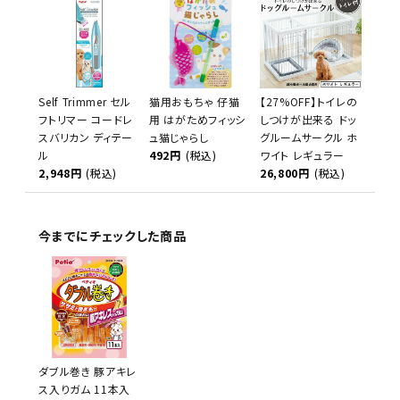
Self Trimmer セル
猫用おもちゃ 仔猫
【27%OFF】トイレの
フトリマー コードレ
用 はがためフィッシ
しつけが出来る ドッ
スバリカン ディテー
ュ猫じゃらし
グルームサークル ホ
ル
492円
(税込)
ワイト レギュラー
2,948円
(税込)
26,800円
(税込)
今までにチェックした商品
ダブル巻き 豚アキレ
ス入りガム 11本入