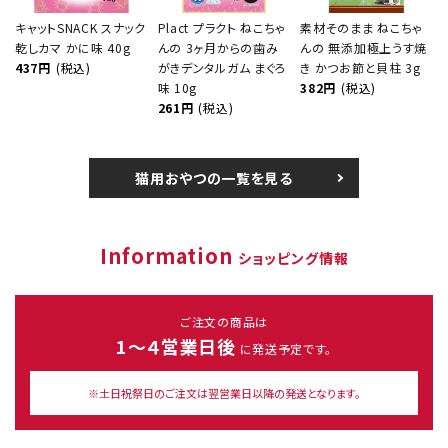
キャットSNACK スナック
Plact プラクト ねこちゃ
素材そのまま ねこちゃ
乾しカマ かに味 40g
んの 3ヶ月からの歯み
んの 無添加極上うす焼
437円
(税込)
がきデンタルガム まぐろ
き かつお節と貝柱 3g
味 10g
382円
(税込)
261円
(税込)
猫用おやつの一覧を見る
Information
ショッピング情報
ご注文の商品は
1～４営業日後
に発送予定です。
※土日祝祭日のご注文は翌営業日以降の発送となります。