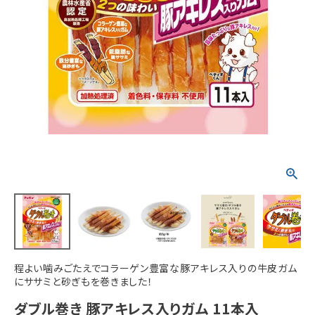
ACCOUNT MENU
ようこそ ゲスト 様
meeting_room
person
ログイン
新規会員登録
程よい噛みごたえでコラーゲン豊富な豚アキレス入りの牛皮ガム
にササミと砂ぎもを巻きました！
ダブル巻き 豚アキレス入りガム 11本入