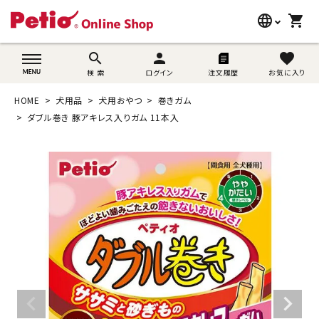
language
shopping_cart
search
wovn-lang-name
search
person
favorite
検 索
ログイン
注文履歴
お気に入り
犬用品
HOME
犬用品
犬用おやつ
巻きガム
猫用品
ダブル巻き 豚アキレス入りガム 11本入
うさぎ用品
ブランド別に探す
目的別に探す
SNS
ご利用案内