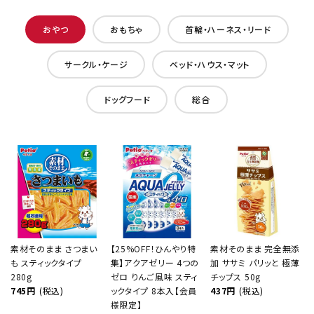
おやつ
おもちゃ
首輪・ハーネス・リード
サークル・ケージ
ベッド・ハウス・マット
ドッグフード
総合
素材そのまま さつまい
【25%OFF！ひんやり特
素材そのまま 完全無添
も スティックタイプ
集】アクアゼリー 4つの
加 ササミ パリッと 極薄
280g
ゼロ りんご風味 スティ
チップス 50g
745円
(税込)
ックタイプ 8本入【会員
437円
(税込)
様限定】