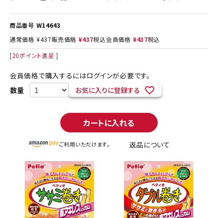
商品番号
W14643
通常価格
¥
437
販売価格
¥
437
税込
会員価格
¥
437
税込
[
20
ポイント進呈 ]
会員価格で購入するにはログインが必要です。
お気に入りに登録する
カートに入れる
返品について
ご利用いただけます。