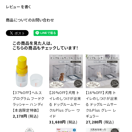
レビューを書く
商品についてのお問い合わせ
この商品を見た人は、
こちらの商品もチェックしています！
【37%OFF】ヘルス
【20%OFF】犬用 ト
【16%OFF】犬用 ト
プログラム フードク
イレのしつけが出来
イレのしつけが出来
ラッシャー ハンディ
る ドッグルームサー
る ドッグルームサー
【本店限定特価】
クルPlus グレー ワ
クルPlus グレー レ
2,178円
(税込)
イド
ギュラー
31,680円
(税込)
27,280円
(税込)