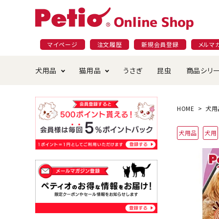
マイページ
注文履歴
新規会員登録
メルマ
犬用品
猫用品
うさぎ
昆虫
商品シリ
ドッグフード
ごはん・おやつ
プラクト
夜のお散歩特集
ショッピングガイド
おや
お手
素材
無添
会員
HOME
犬用
国産フード&おやつ特集
穀物不使
犬用品
犬用
ペットシーツ
ベッド・ハウス・マット
返品・交換について
ベッ
サー
オン
おもちゃ
食器・給水器
食器
防虫
じゃらして遊ぶ
引っ張っ
首輪・ハーネス・リード
替え・交換パーツ
しつ
アパレル
またたび