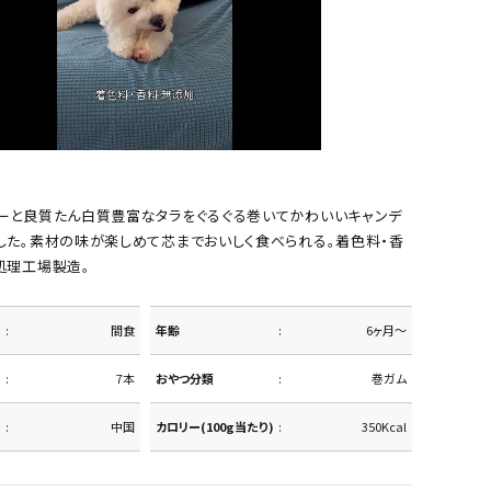
ーと良質たん白質豊富なタラをぐるぐる巻いてかわいいキャンデ
した。素材の味が楽しめて芯までおいしく食べられる。着色料・香
処理工場製造。
間食
年齢
6ヶ月～
7本
おやつ分類
巻ガム
中国
カロリー(100g当たり)
350Kcal