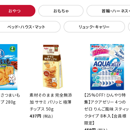
おやつ
おもちゃ
首輪・ハーネス
ベッド・ハウス・マット
リュック・キャリー
 さつまいも
素材そのまま 完全無添
【25%OFF！ひんやり特
プ 280g
加 ササミ パリッと 極薄
集】アクアゼリー 4つの
チップス 50g
ゼロ りんご風味 スティッ
437円
クタイプ 8本入【会員様
(税込)
限定】
459円
(税込)