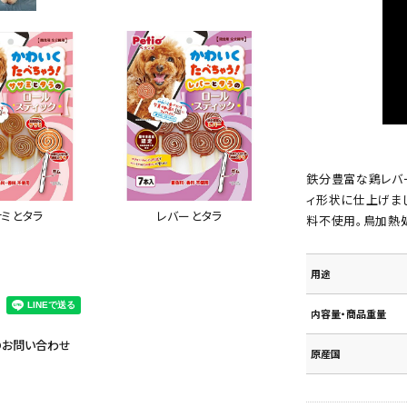
鉄分豊富な鶏レバ
ィ形状に仕上げま
レバーとタラ
ミとタラ
料不使用。鳥加熱
用途
内容量・商品重量
のお問い合わせ
原産国