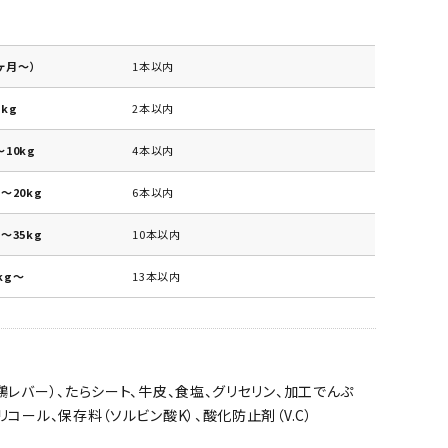
ヶ月～）
1本以内
kg
2本以内
10kg
4本以内
～20kg
6本以内
～35kg
10本以内
kg～
13本以内
鶏レバー）、たらシート、牛皮、食塩、グリセリン、加工でんぷ
リコール、保存料（ソルビン酸K）、酸化防止剤（V.C）