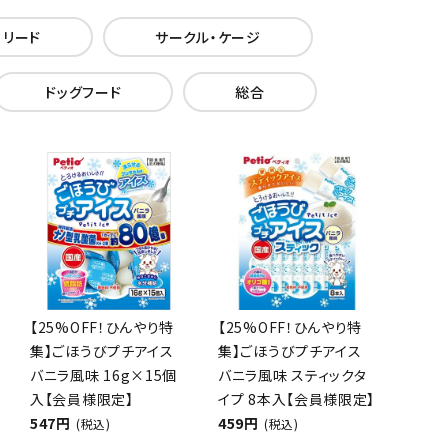
・リード
サークル・ケージ
ドッグフード
総合
【25%OFF！ひんやり特
【25%OFF！ひんやり特
集】ごほうびプチアイス
集】ごほうびプチアイス
バニラ風味 16g×15個
バニラ風味 スティックタ
入【会員様限定】
イプ 8本入【会員様限定】
547円
459円
(税込)
(税込)