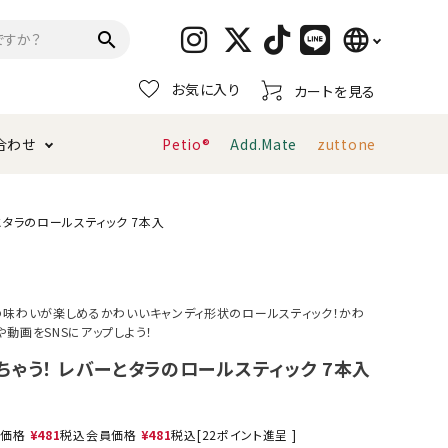
language
search
お気に入り
カートを見る
日本語
合わせ
Petio®
Add.Mate
zuttone
English
简体中文
トイレタリー・消臭剤
猫砂
ペティオ公式アプリ
お支払い方法・配送について
とタラのロールスティック 7本入
キャリーバッグ
おもちゃ
の味わいが楽しめるかわいいキャンディ形状のロールスティック！かわ
動画をSNSにアップしよう！
服・ウェア
首輪・ハーネス
デンタルおもちゃ
ちゃう！ レバーとタラのロールスティック 7本入
売価格
¥
481
税込
会員価格
¥
481
税込
[
22
ポイント進呈 ]