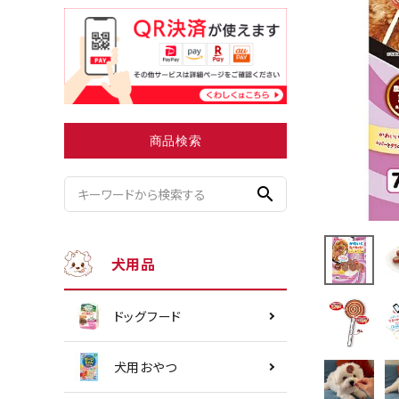
小型犬にオススメ
ダイエッ
商品検索
search
犬用品
ドッグフード
犬用おやつ