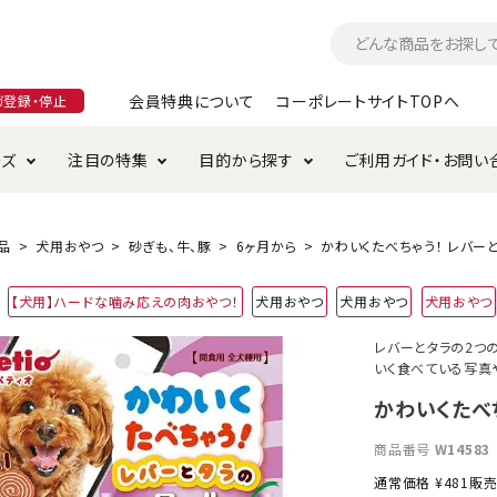
会員特典について
コーポレートサイトTOPへ
ガ登録・停止
ーズ
注目の特集
目的から探す
ご利用ガイド・お問い
つ
入れ・ケア用品
そのまま
加特集
特典について
お手入れ・ケア用品
トイレタリー・消臭剤
極上
けりぐるみ特集
ご注文方法について
品
犬用おやつ
砂ぎも、牛、豚
6ヶ月から
かわいくたべちゃう！ レバー
用のグレインフリー
【犬用】ハードな噛み応えの肉おやつ！
犬用おやつ
犬用おやつ
犬用おやつ
ド・ハウス・マット
クル・ケージ・タワー
ラインショップ利用規約
サークル・ケージ
キャリーバッグ
レバーとタラの2つ
いく食べている写真や
・給水器
用品
防虫用品
服・ウェア
て遊ぶ
投げて遊ぶ
かわいくたべ
け用品
替え・交換パーツ
商品番号
W14583
通常価格
¥
481
販
・元気草
夜のお散歩