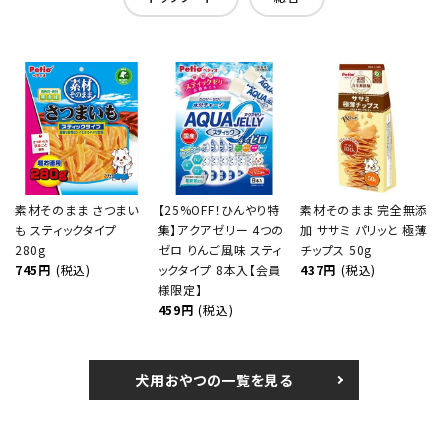
素材そのまま さつまい
【25%OFF！ひんやり特
素材そのまま 完全無添
も スティックタイプ
集】アクアゼリー 4つの
加 ササミ パリッと 極薄
280g
ゼロ りんご風味 スティ
チップス 50g
745円
(税込)
ックタイプ 8本入【会員
437円
(税込)
様限定】
459円
(税込)
犬用おやつの一覧を見る