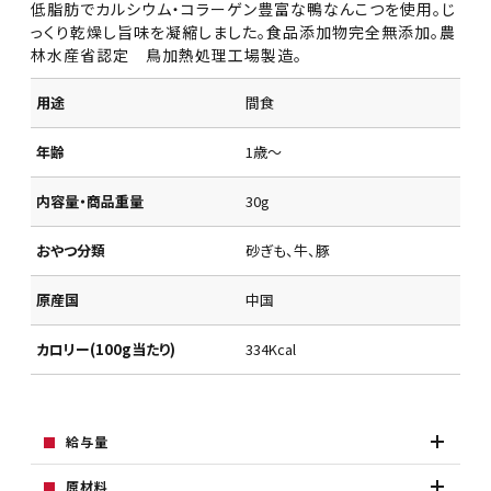
低脂肪でカルシウム・コラーゲン豊富な鴨なんこつを使用。じ
っくり乾燥し旨味を凝縮しました。食品添加物完全無添加。農
林水産省認定 鳥加熱処理工場製造。
用途
間食
年齢
1歳～
内容量・商品重量
30g
おやつ分類
砂ぎも、牛、豚
原産国
中国
カロリー(100g当たり)
334Kcal
給与量
原材料