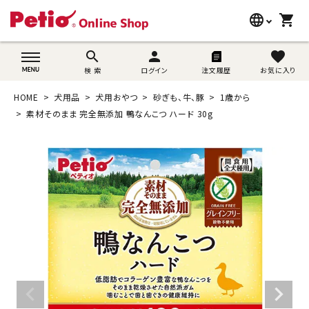
language
shopping_cart
search
wovn-lang-name
search
person
favorite
検 索
ログイン
注文履歴
お気に入り
犬用品
HOME
犬用品
犬用おやつ
砂ぎも、牛、豚
1歳から
猫用品
素材そのまま 完全無添加 鴨なんこつ ハード 30g
うさぎ用品
ブランド別に探す
目的別に探す
SNS
ご利用案内