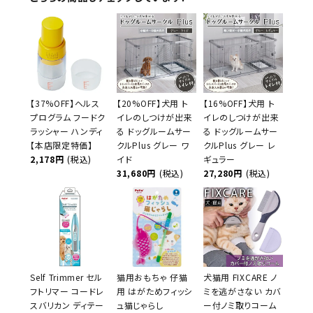
【37%OFF】ヘルス
【20%OFF】犬用 ト
【16%OFF】犬用 ト
プログラム フードク
イレのしつけが出来
イレのしつけが出来
ラッシャー ハンディ
る ドッグルームサー
る ドッグルームサー
【本店限定特価】
クルPlus グレー ワ
クルPlus グレー レ
2,178円
(税込)
イド
ギュラー
31,680円
(税込)
27,280円
(税込)
Self Trimmer セル
猫用おもちゃ 仔猫
犬猫用 FIXCARE ノ
フトリマー コードレ
用 はがためフィッシ
ミを逃がさない カバ
スバリカン ディテー
ュ猫じゃらし
ー付ノミ取りコーム