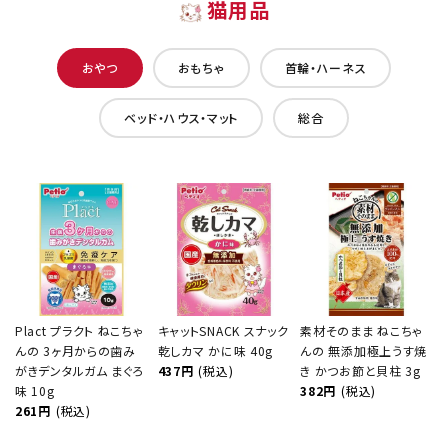
猫用品
おやつ
おもちゃ
首輪・ハーネス
ベッド・ハウス・マット
総合
Plact プラクト ねこちゃ
キャットSNACK スナック
素材そのまま ねこちゃ
んの 3ヶ月からの歯み
乾しカマ かに味 40g
んの 無添加極上うす焼
がきデンタルガム まぐろ
437円
(税込)
き かつお節と貝柱 3g
味 10g
382円
(税込)
261円
(税込)