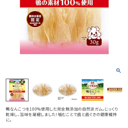
ACCOUNT MENU
ようこそ ゲスト 様
meeting_room
person
ログイン
新規会員登録
鴨なんこつを100%使用した完全無添加の自然派ガム。じっくり
乾燥し、旨味を凝縮しました！噛むことで歯と歯ぐきの健康維持
に。