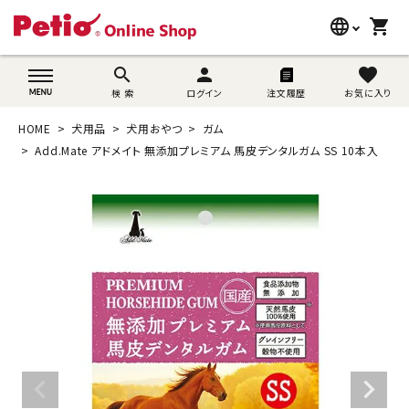
language
shopping_cart
search
wovn-lang-name
search
person
favorite
検 索
ログイン
注文履歴
お気に入り
犬用品
HOME
犬用品
犬用おやつ
ガム
猫用品
Add.Mate アドメイト 無添加プレミアム 馬皮デンタルガム SS 10本入
うさぎ用品
ブランド別に探す
目的別に探す
SNS
ご利用案内