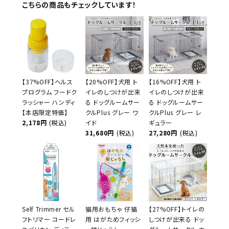
こちらの商品もチェックしています！
【37%OFF】ヘルス
【20%OFF】犬用 ト
【16%OFF】犬用 ト
プログラム フードク
イレのしつけが出来
イレのしつけが出来
ラッシャー ハンディ
る ドッグルームサー
る ドッグルームサー
【本店限定特価】
クルPlus グレー ワ
クルPlus グレー レ
2,178円
(税込)
イド
ギュラー
31,680円
(税込)
27,280円
(税込)
Self Trimmer セル
猫用おもちゃ 仔猫
【27%OFF】トイレの
フトリマー コードレ
用 はがためフィッシ
しつけが出来る ドッ