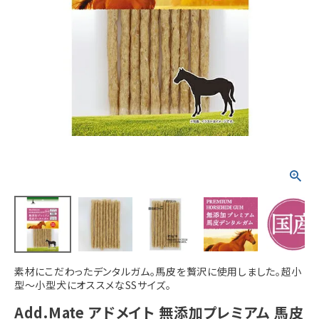
ACCOUNT MENU
ようこそ ゲスト 様
meeting_room
person
ログイン
新規会員登録
素材にこだわったデンタルガム。馬皮を贅沢に使用しました。超小
型～小型犬にオススメなSSサイズ。
Add.Mate アドメイト 無添加プレミアム 馬皮