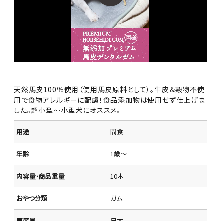
天然馬皮100％使用（使用馬皮原料として）。牛皮＆穀物不使
用で食物アレルギーに配慮！食品添加物は使用せず仕上げま
した。超小型～小型犬にオススメ。
用途
間食
年齢
1歳～
内容量・商品重量
10本
おやつ分類
ガム
原産国
日本