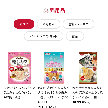
猫用品
おやつ
おもちゃ
首輪・ハーネス
ベッド・ハウス・マット
総合
キャットSNACK スナック
Plact プラクト ねこちゃ
素材そのまま ねこちゃ
乾しカマ かに味 40g
んの 3ヶ月からの歯み
んの 無添加極上うす焼
437円
(税込)
がきデンタルガム まぐろ
き かつお節と貝柱 3g
味 10g
382円
(税込)
261円
(税込)