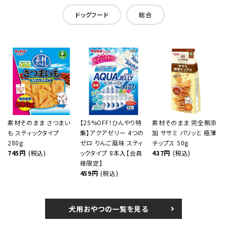
ドッグフード
総合
素材そのまま さつまい
【25%OFF！ひんやり特
素材そのまま 完全無添
も スティックタイプ
集】アクアゼリー 4つの
加 ササミ パリッと 極薄
280g
ゼロ りんご風味 スティ
チップス 50g
745円
(税込)
ックタイプ 8本入【会員
437円
(税込)
様限定】
459円
(税込)
犬用おやつの一覧を見る