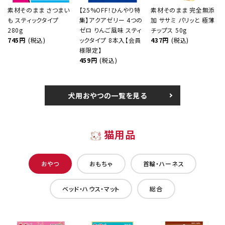
素材そのまま さつまい
【25%OFF！ひんやり特
素材そのまま 完全無添
も スティックタイプ
集】アクアゼリー 4つの
加 ササミ パリッと 極薄
280g
ゼロ りんご風味 スティ
チップス 50g
745円
(税込)
ックタイプ 8本入【会員
437円
(税込)
様限定】
459円
(税込)
犬用おやつの一覧を見る
猫用品
おやつ
おもちゃ
首輪・ハーネス
ベッド・ハウス・マット
総合