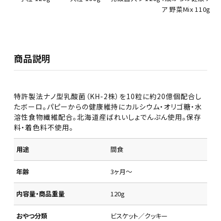
ア 野菜Mix 110g
商品説明
特許製法ナノ型乳酸菌（KH-2株）を10粒に約20億個配合し
たボーロ。パピーからの健康維持にカルシウム・オリゴ糖・水
溶性食物繊維配合。北海道産ばれいしょでんぷん使用。保存
料・着色料不使用。
用途
間食
年齢
3ヶ月～
内容量・商品重量
120g
おやつ分類
ビスケット／クッキー