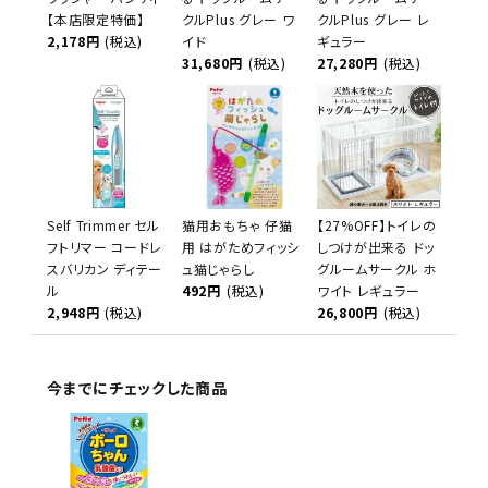
【本店限定特価】
クルPlus グレー ワ
クルPlus グレー レ
2,178円
(税込)
イド
ギュラー
31,680円
(税込)
27,280円
(税込)
Self Trimmer セル
猫用おもちゃ 仔猫
【27%OFF】トイレの
フトリマー コードレ
用 はがためフィッシ
しつけが出来る ドッ
スバリカン ディテー
ュ猫じゃらし
グルームサークル ホ
ル
492円
(税込)
ワイト レギュラー
2,948円
(税込)
26,800円
(税込)
今までにチェックした商品