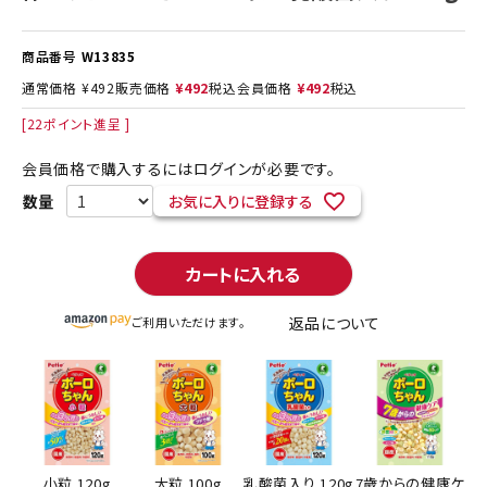
商品番号
W13835
通常価格
¥
492
販売価格
¥
492
税込
会員価格
¥
492
税込
[
22
ポイント進呈 ]
会員価格で購入するにはログインが必要です。
お気に入りに登録する
カートに入れる
返品について
ご利用いただけます。
小粒 120g
大粒 100g
乳酸菌入り 120g
7歳からの健康ケ