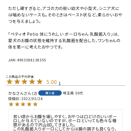
ただし硬すぎると、アゴの力の弱い幼犬や小型犬、シニア犬に
は噛めないケースも。そのときはペースト状など、柔らかいおや
つを与えましょう。
「ペティオ Petio 体にうれしい ボーロちゃん 乳酸菌入り」は、
愛犬のお腹の状態を維持する乳酸菌を配合した、ワンちゃんの
体を第一に考えたおやつです。
JAN：4903588138355
5.00
1
かなさん
2
埼玉県
50代
購入者
投稿日
2022/05/24
若い頃からお腹を壊しやすく、おやつは口どけのいいボー
ロしか与えていないのですが、ボーロといっても色々な種
類があるので沢山試してきました。

この乳酸菌入りボーロにしてからは腸の調子も良くなり、