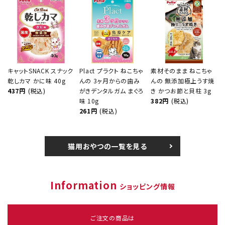
キャットSNACK スナック
Plact プラクト ねこちゃ
素材そのまま ねこちゃ
乾しカマ かに味 40g
んの 3ヶ月からの歯み
んの 無添加極上うす焼
437円
(税込)
がきデンタルガム まぐろ
き かつお節と貝柱 3g
味 10g
382円
(税込)
261円
(税込)
猫用おやつの一覧を見る
Information
ショッピング情報
ご注文の商品は