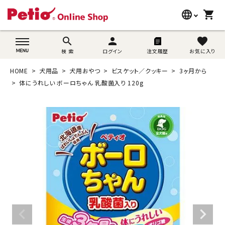
language
shopping_cart
search
wovn-lang-name
search
person
favorite
検 索
ログイン
注文履歴
お気に入り
犬用品
HOME
犬用品
犬用おやつ
ビスケット／クッキー
3ヶ月から
猫用品
体にうれしい ボーロちゃん 乳酸菌入り 120g
うさぎ用品
ブランド別に探す
目的別に探す
SNS
ご利用案内