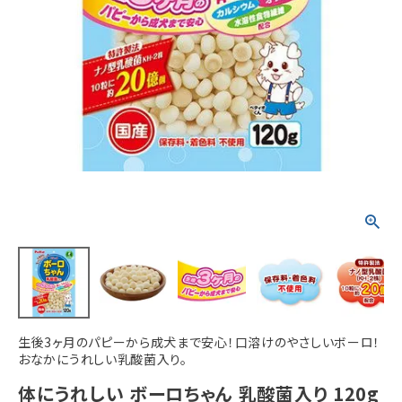
ACCOUNT MENU
ようこそ ゲスト 様
meeting_room
person
ログイン
新規会員登録
生後3ヶ月のパピーから成犬まで安心！口溶けのやさしいボーロ！
おなかにうれしい乳酸菌入り。
体にうれしい ボーロちゃん 乳酸菌入り 120g