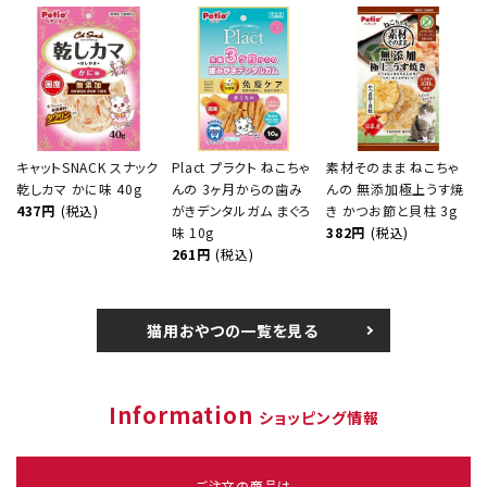
キャットSNACK スナック
Plact プラクト ねこちゃ
素材そのまま ねこちゃ
乾しカマ かに味 40g
んの 3ヶ月からの歯み
んの 無添加極上うす焼
437円
(税込)
がきデンタルガム まぐろ
き かつお節と貝柱 3g
味 10g
382円
(税込)
261円
(税込)
猫用おやつの一覧を見る
Information
ショッピング情報
ご注文の商品は