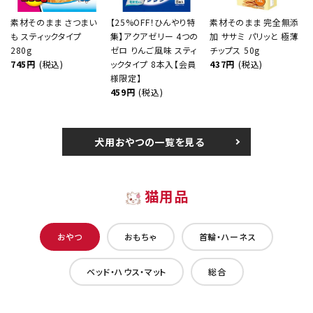
素材そのまま さつまい
【25%OFF！ひんやり特
素材そのまま 完全無添
も スティックタイプ
集】アクアゼリー 4つの
加 ササミ パリッと 極薄
280g
ゼロ りんご風味 スティ
チップス 50g
745円
(税込)
ックタイプ 8本入【会員
437円
(税込)
様限定】
459円
(税込)
犬用おやつの一覧を見る
猫用品
おやつ
おもちゃ
首輪・ハーネス
ベッド・ハウス・マット
総合