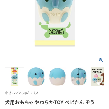
ACCOUNT MENU
ようこそ ゲスト 様
meeting_room
person
ログイン
新規会員登録
小さいワンちゃんにも！
犬用おもちゃ やわらかTOY べビたん ぞう