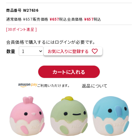
商品番号
W27636
通常価格
¥
657
販売価格
¥
657
税込
会員価格
¥
657
税込
[
30
ポイント進呈 ]
会員価格で購入するにはログインが必要です。
お気に入りに登録する
カートに入れる
返品について
ご利用いただけます。