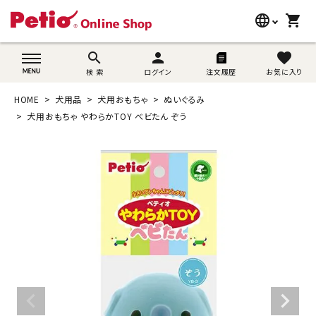
language
shopping_cart
search
wovn-lang-name
search
person
favorite
検 索
ログイン
注文履歴
お気に入り
犬用品
HOME
犬用品
犬用おもちゃ
ぬいぐるみ
猫用品
犬用おもちゃ やわらかTOY べビたん ぞう
うさぎ用品
ブランド別に探す
目的別に探す
SNS
ご利用案内