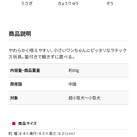
うさぎ
きょうりゅう
ぞう
商品説明
やわらかく咥えやすい、小さいワンちゃんにピッタリなラテック
ス玩具。笛付きで飽きずに遊べる。
内容量・商品重量
約30g
原産国
中国
対象
超小型犬～小型犬
商品サイズ
約 幅：6.4×奥行：6.5×高さ：6.3（ｃｍ）