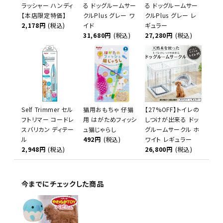
ラッシャー ハンディ
る ドッグルームサー
る ドッグルームサー
【本店限定特価】
クルPlus グレー ワ
クルPlus グレー レ
2,178円
(税込)
イド
ギュラー
31,680円
(税込)
27,280円
(税込)
Self Trimmer セル
猫用おもちゃ 仔猫
【27%OFF】トイレの
フトリマー コードレ
用 はがためフィッシ
しつけが出来る ドッ
スバリカン ディテー
ュ猫じゃらし
グルームサークル ホ
ル
492円
(税込)
ワイト レギュラー
2,948円
(税込)
26,800円
(税込)
今までにチェックした商品