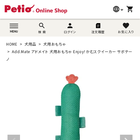
language
shopping_cart
search
wovn-lang-name
search
person
favorite
検 索
ログイン
注文履歴
お気に入り
犬用品
HOME
犬用品
犬用おもちゃ
猫用品
Add.Mate アドメイト 犬用おもちゃ Enjoy！かむスクイーカー サボテー
ノ
うさぎ用品
ブランド別に探す
目的別に探す
SNS
ご利用案内