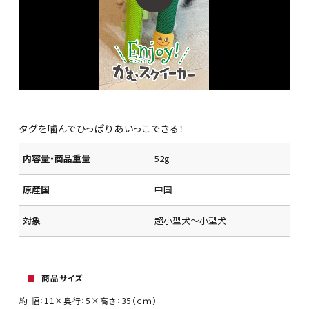
タグを噛んでひっぱりあいっこできる！
内容量・商品重量
52g
原産国
中国
対象
超小型犬～小型犬
商品サイズ
約 幅：11×奥行：5×高さ：35（ｃｍ）