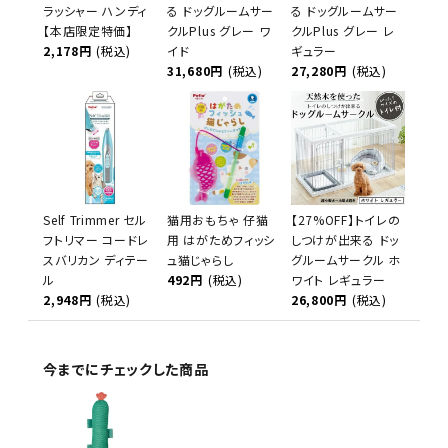
ラッシャー ハンディ
る ドッグルームサー
る ドッグルームサー
【本店限定特価】
クルPlus グレー ワ
クルPlus グレー レ
2,178円
(税込)
イド
ギュラー
31,680円
(税込)
27,280円
(税込)
Self Trimmer セル
猫用おもちゃ 仔猫
【27%OFF】トイレの
フトリマー コードレ
用 はがためフィッシ
しつけが出来る ドッ
スバリカン ディテー
ュ猫じゃらし
グルームサークル ホ
ル
492円
(税込)
ワイト レギュラー
2,948円
(税込)
26,800円
(税込)
今までにチェックした商品