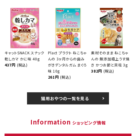
キャットSNACK スナック
Plact プラクト ねこちゃ
素材そのまま ねこちゃ
乾しカマ かに味 40g
んの 3ヶ月からの歯み
んの 無添加極上うす焼
437円
(税込)
がきデンタルガム まぐろ
き かつお節と貝柱 3g
味 10g
382円
(税込)
261円
(税込)
猫用おやつの一覧を見る
Information
ショッピング情報