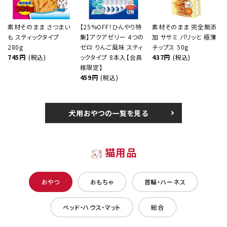
素材そのまま さつまい
【25%OFF！ひんやり特
素材そのまま 完全無添
も スティックタイプ
集】アクアゼリー 4つの
加 ササミ パリッと 極薄
280g
ゼロ りんご風味 スティ
チップス 50g
745円
(税込)
ックタイプ 8本入【会員
437円
(税込)
様限定】
459円
(税込)
犬用おやつの一覧を見る
猫用品
おやつ
おもちゃ
首輪・ハーネス
ベッド・ハウス・マット
総合