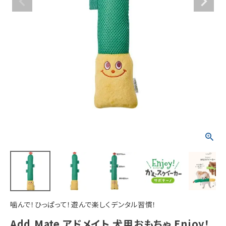
ACCOUNT MENU
ようこそ ゲスト 様
meeting_room
person
ログイン
新規会員登録
噛んで！ひっぱって！遊んで楽しくデンタル習慣！
Add.Mate アドメイト 犬用おもちゃ Enjoy！