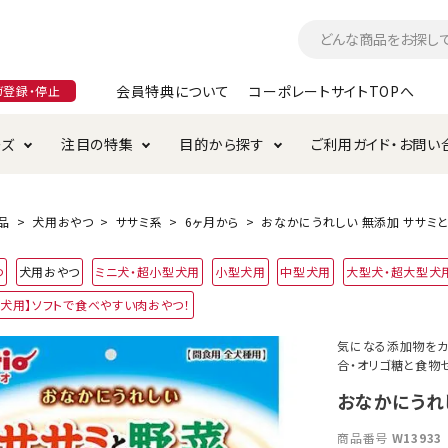
会員特典について
コーポレートサイトTOPへ
ガ登録・停止
ーズ
注目の特集
目的から探す
ご利用ガイド・お問い
つ
入れ・ケア用品
そのまま
加特集
特典について
お手入れ・ケア用品
トイレタリー・消臭剤
極上
けりぐるみ特集
ご注文方法について
品
犬用おやつ
ササミ系
6ヶ月から
おなかにうれしい 無添加 ササミと野
用のグレインフリー
つ
犬用おやつ
ミニ犬・超小型犬用
小型犬用
中型犬用
大型犬・超大型犬
ド・ハウス・マット
クル・ケージ・タワー
ラインショップ利用規約
サークル・ケージ
キャリーバッグ
【犬用】ソフトで食べやすい肉おやつ！
・給水器
用品
防虫用品
服・ウェア
気になる添加物をカ
て遊ぶ
投げて遊ぶ
合・オリゴ糖と食物
け用品
替え・交換パーツ
おなかにうれし
商品番号
W13933
・元気草
夜のお散歩