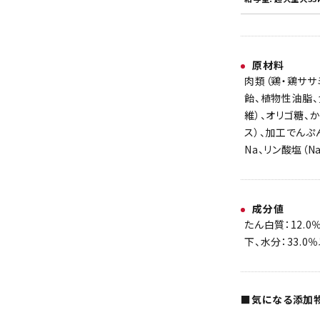
原材料
肉類（鶏・鶏ササ
飴、植物性油脂
維）、オリゴ糖、
ス）、加工でんぷ
Na、リン酸塩（N
成分値
たん白質：12.0
下、水分：33.0
■気になる添加物