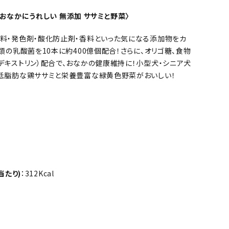
io おなかにうれしい 無添加 ササミと野菜〉
料・発色剤・酸化防止剤・香料といった気になる添加物をカ
種類の乳酸菌を10本に約400億個配合！さらに、オリゴ糖、食物
デキストリン）配合で、おなかの健康維持に！小型犬・シニア犬
低脂肪な鶏ササミと栄養豊富な緑黄色野菜がおいしい！
当たり)
：312Kcal