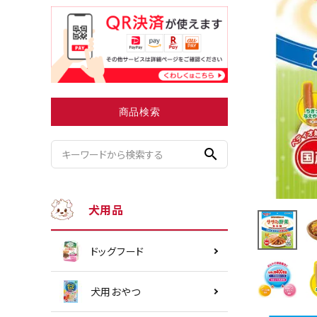
小型犬にオススメ
ダイエッ
商品検索
search
犬用品
ドッグフード
犬用おやつ