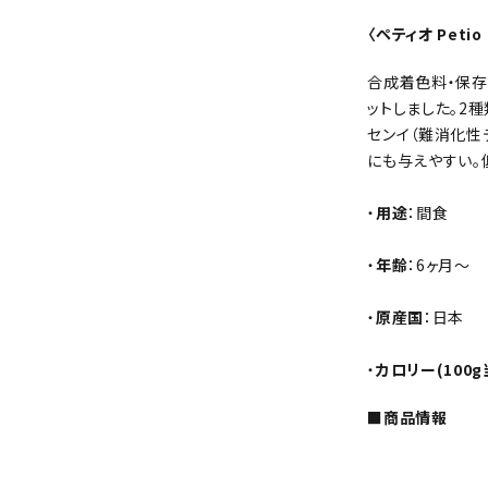
〈ペティオ Pet
合成着色料・保存
ットしました。2
センイ（難消化性
にも与えやすい。
・
用途
：間食
・
年齢
：6ヶ月～
・
原産国
：日本
・
カロリー(100g
■商品情報