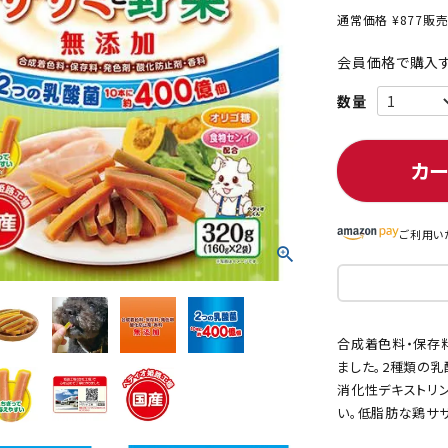
通常価格
¥
877
販
会員価格で購入す
ト中にオススメ
まとめ買いでオトク！！
カ
ご利用い
合成着色料・保存
ました。2種類の乳
消化性デキストリ
い。低脂肪な鶏サ