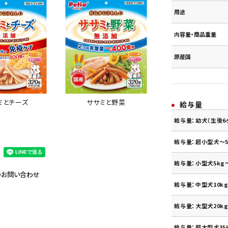
用途
内容量・商品重量
原産国
ササミと野菜
ミとチーズ
給与量
給与量：幼犬（生後6
給与量：超小型犬～5
給与量：小型犬5kg～
のお問い合わせ
給与量：中型犬10kg
給与量：大型犬20kg
給与量：超大型犬35