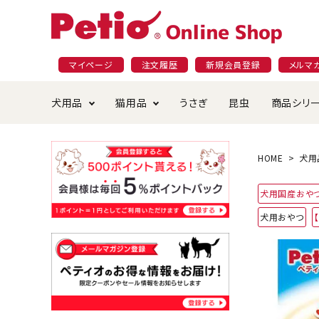
マイページ
注文履歴
新規会員登録
メルマ
犬用品
猫用品
うさぎ
昆虫
商品シリ
ドッグフード
ごはん・おやつ
プラクト
夜のお散歩特集
ショッピングガイド
おや
お手
素材
無添
会員
HOME
犬用
国産フード&おやつ特集
穀物不使
犬用国産おや
ペットシーツ
ベッド・ハウス・マット
返品・交換について
ベッ
サー
オン
犬用おやつ
おもちゃ
食器・給水器
食器
防虫
じゃらして遊ぶ
引っ張っ
首輪・ハーネス・リード
替え・交換パーツ
しつ
アパレル
またたび