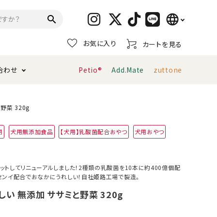
language
search
お気に入り
カートを見る
日本語
合わせ
Petio®
Add.Mate
zuttone
English
简体中文
トイレタリー・消臭剤
猫砂
ペティオ公式アプリ
お支払い方法・配送について
菜 320g
用
犬用無添加食品
【犬用】乳酸菌配合おやつ
犬用おやつ
キャリーバッグ
おもちゃ
服・ウェア
首輪・ハーネス
ットしてリニューアルしました！2種類の乳酸菌を10本に約400億個配
デンタルおもちゃ
センイ配合でおなかにうれしい！自社姫路工場で製造。
い 無添加 ササミと野菜 320g