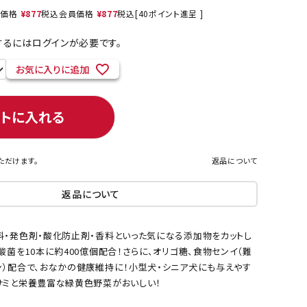
売価格
¥
877
税込
会員価格
¥
877
税込
[
40
ポイント進呈 ]
るにはログインが必要です。
ネコポス対象商品一覧
お気に入りに追加
ートに入れる
ただけます。
返品について
返品について
料・発色剤・酸化防止剤・香料といった気になる添加物をカットし
酸菌を10本に約400億個配合！さらに、オリゴ糖、食物センイ（難
ン）配合で、おなかの健康維持に！小型犬・シニア犬にも与えやす
サミと栄養豊富な緑黄色野菜がおいしい！