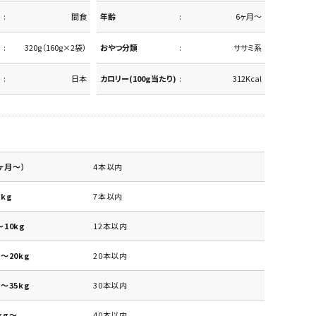
間食
年齢
6ヶ月～
320g（160g×2袋）
おやつ分類
ササミ系
日本
カロリー(100g当たり)
312Kcal
ヶ月～）
4本以内
kg
7本以内
10kg
12本以内
～20kg
20本以内
～35kg
30本以内
kg～
40本以内