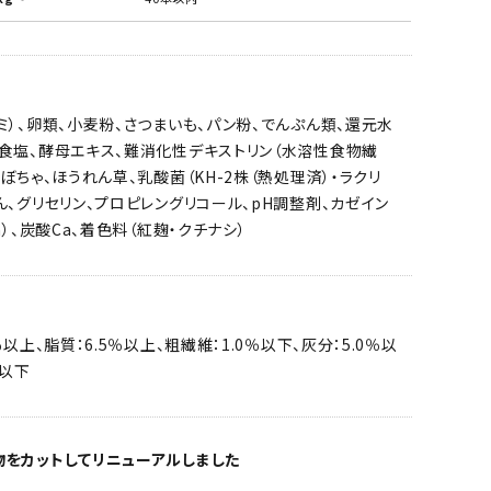
ミ）、卵類、小麦粉、さつまいも、パン粉、でんぷん類、還元水
、食塩、酵母エキス、難消化性デキストリン（水溶性食物繊
かぼちゃ、ほうれん草、乳酸菌（KH-2株（熱処理済）・ラクリ
ん、グリセリン、プロピレングリコール、pH調整剤、カゼイン
a）、炭酸Ca、着色料（紅麹・クチナシ）
％以上、脂質：6.5％以上、粗繊維：1.0％以下、灰分：5.0％以
％以下
をカットしてリニューアルしました