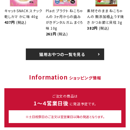
キャットSNACK スナック
Plact プラクト ねこちゃ
素材そのまま ねこちゃ
乾しカマ かに味 40g
んの 3ヶ月からの歯み
んの 無添加極上うす焼
437円
(税込)
がきデンタルガム まぐろ
き かつお節と貝柱 3g
味 10g
382円
(税込)
261円
(税込)
猫用おやつの一覧を見る
Information
ショッピング情報
ご注文の商品は
1～４営業日後
に発送予定です。
※土日祝祭日のご注文は翌営業日以降の発送となります。