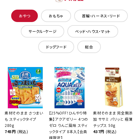
おやつ
おもちゃ
首輪・ハーネス・リード
サークル・ケージ
ベッド・ハウス・マット
ドッグフード
総合
素材そのまま さつまい
【25%OFF！ひんやり特
素材そのまま 完全無添
も スティックタイプ
集】アクアゼリー 4つの
加 ササミ パリッと 極薄
280g
ゼロ りんご風味 スティ
チップス 50g
745円
(税込)
ックタイプ 8本入【会員
437円
(税込)
様限定】