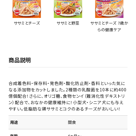
ササミとチーズ
ササミと野菜
ササミとチーズ 7歳か
らの健康ケア
商品説明
合成着色料・保存料・発色剤・酸化防止剤・香料といった気に
なる添加物をカットしました。2種類の乳酸菌を10本に約400
億個配合！さらに、オリゴ糖、食物センイ（難消化性デキストリ
ン）配合で、おなかの健康維持に！小型犬・シニア犬にも与え
やすい。低脂肪な鶏ササミとコクのあるチーズがおいしい！
用途
間食
年齢
6ヶ月～