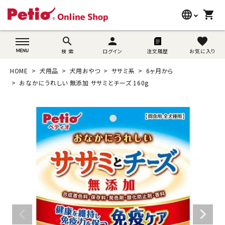
language
shopping_cart
search
wovn-lang-name
search
person
favorite
検 索
ログイン
注文履歴
お気に入り
犬用品
HOME
犬用品
犬用おやつ
ササミ系
6ヶ月から
猫用品
おなかにうれしい 無添加 ササミとチーズ 160g
うさぎ用品
ブランド別に探す
目的別に探す
SNS
ご利用案内