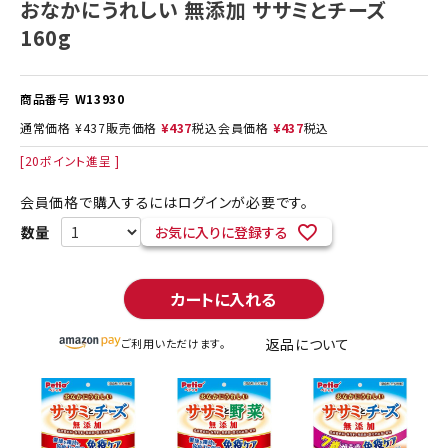
おなかにうれしい 無添加 ササミとチーズ
160g
商品番号
W13930
通常価格
¥
437
販売価格
¥
437
税込
会員価格
¥
437
税込
[
20
ポイント進呈 ]
会員価格で購入するにはログインが必要です。
お気に入りに登録する
カートに入れる
返品について
ご利用いただけます。