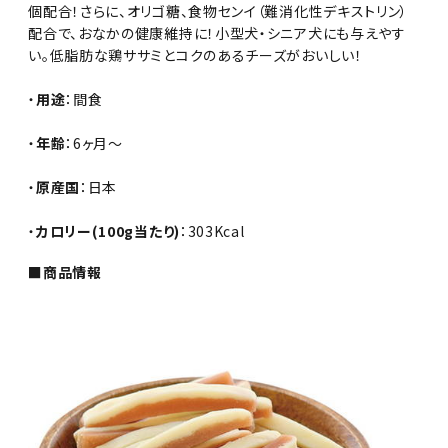
個配合！さらに、オリゴ糖、食物センイ（難消化性デキストリン）
配合で、おなかの健康維持に！小型犬・シニア犬にも与えやす
い。低脂肪な鶏ササミとコクのあるチーズがおいしい！
・
用途
：間食
・
年齢
：6ヶ月～
・
原産国
：日本
・
カロリー(100g当たり)
：303Kcal
■商品情報