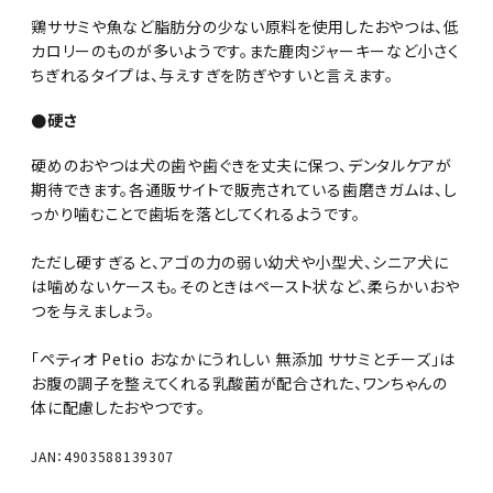
鶏ササミや魚など脂肪分の少ない原料を使用したおやつは、低
カロリーのものが多いようです。また鹿肉ジャーキーなど小さく
ちぎれるタイプは、与えすぎを防ぎやすいと言えます。
●硬さ
硬めのおやつは犬の歯や歯ぐきを丈夫に保つ、デンタルケアが
期待できます。各通販サイトで販売されている歯磨きガムは、し
っかり噛むことで歯垢を落としてくれるようです。
ただし硬すぎると、アゴの力の弱い幼犬や小型犬、シニア犬に
は噛めないケースも。そのときはペースト状など、柔らかいおや
つを与えましょう。
「ペティオ Petio おなかにうれしい 無添加 ササミとチーズ」は
お腹の調子を整えてくれる乳酸菌が配合された、ワンちゃんの
体に配慮したおやつです。
JAN：4903588139307