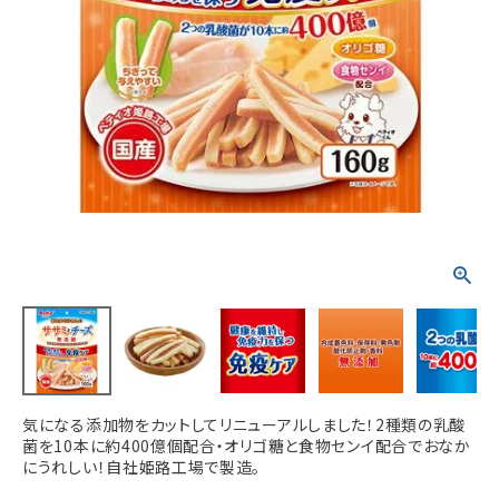
ACCOUNT MENU
ようこそ ゲスト 様
meeting_room
person
ログイン
新規会員登録
気になる添加物をカットしてリニューアルしました！2種類の乳酸
菌を10本に約400億個配合・オリゴ糖と食物センイ配合でおなか
にうれしい！自社姫路工場で製造。