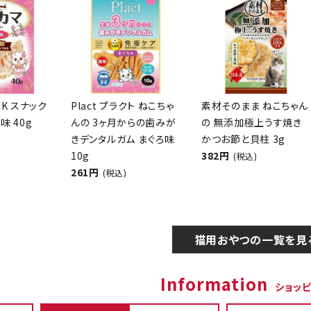
CK スナック
Plact プラクト ねこちゃ
素材そのまま ねこちゃん
味 40g
んの 3ヶ月からの歯みが
の 無添加極上うす焼き
きデンタルガム まぐろ味
かつお節と貝柱 3g
10g
382円
(税込)
261円
(税込)
猫用おやつの一覧を見
Information
ショッ