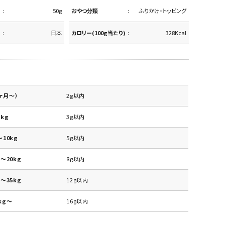
50g
おやつ分類
ふりかけ・トッピング
日本
カロリー(100g当たり)
328Kcal
ヶ月～）
2g以内
kg
3g以内
10kg
5g以内
～20kg
8g以内
～35kg
12g以内
kg～
16g以内