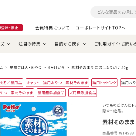
会員特典について
コーポレートサイトTOPへ
ガ登録・停止
ーズ
注目の特集
目的から探す
ご利用ガイド・お問い
つ
入れ・ケア用品
そのまま
加特集
特典について
お手入れ・ケア用品
トイレタリー・消臭剤
極上
けりぐるみ特集
ご注文方法について
品
猫用ごはん・おやつ
6ヶ月から
素材そのまま にぼしふりかけ 50g
用のグレインフリー
4年秋冬／猫用品
キャット｜猫用おやつ｜素材そのまま
猫用トッピング
猫用お
ド・ハウス・マット
クル・ケージ・タワー
ラインショップ利用規約
サークル・ケージ
キャリーバッグ
おやつ｜素材そのまま
猫用無添加食品
犬用無添加食品
・給水器
用品
防虫用品
服・ウェア
いつものごはんにト
て遊ぶ
投げて遊ぶ
際立つ逸品。
け用品
替え・交換パーツ
素材そのまま 
商品番号
W14533
・元気草
夜のお散歩