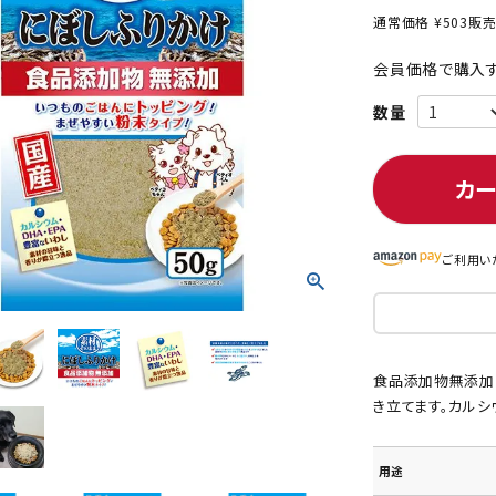
通常価格
¥
503
販
会員価格で購入す
ト中にオススメ
まとめ買いでオトク！！
カ
ご利用い
食品添加物無添加
き立てます。カルシ
用途