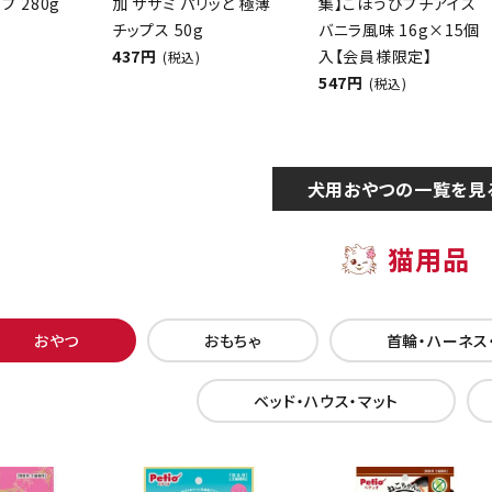
プ 280g
加 ササミ パリッと 極薄
集】ごほうびプチアイス
チップス 50g
バニラ風味 16g×15個
437円
入【会員様限定】
(税込)
547円
(税込)
犬用おやつの一覧を見
猫用品
おやつ
おもちゃ
首輪・ハーネス
ベッド・ハウス・マット