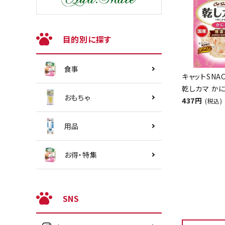
目的別に探す
食事
キャットSNA
乾しカマ かに
おもちゃ
437円
(税込)
用品
お得・特集
SNS