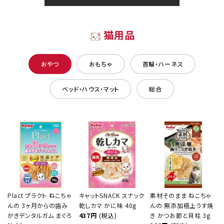
猫用品
おやつ
おもちゃ
首輪・ハーネス
ベッド・ハウス・マット
総合
Plact プラクト ねこちゃ
キャットSNACK スナック
素材そのまま ねこちゃ
んの 3ヶ月からの歯み
乾しカマ かに味 40g
んの 無添加極上うす焼
がきデンタルガム まぐろ
437円
(税込)
き かつお節と貝柱 3g