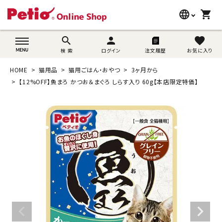
language
shopping_cart
search
wovn-lang-name
search
person
favorite
検 索
ログイン
注文履歴
お気に入り
犬用品
HOME
猫用品
猫用ごはん・おやつ
3ヶ月から
猫用品
【12%OFF】魚まろ かつお＆まぐろ しらす入り 60g【本店限定特価】
うさぎ用品
ブランド別に探す
目的別に探す
SNS
ご利用案内