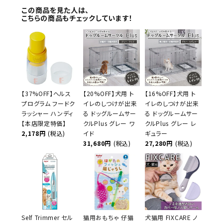
この商品を見た人は、
こちらの商品もチェックしています！
【37%OFF】ヘルス
【20%OFF】犬用 ト
【16%OFF】犬用 ト
プログラム フードク
イレのしつけが出来
イレのしつけが出来
ラッシャー ハンディ
る ドッグルームサー
る ドッグルームサー
【本店限定特価】
クルPlus グレー ワ
クルPlus グレー レ
2,178円
(税込)
イド
ギュラー
31,680円
(税込)
27,280円
(税込)
Self Trimmer セル
猫用おもちゃ 仔猫
犬猫用 FIXCARE ノ