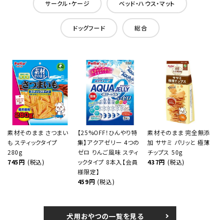
サークル・ケージ
ベッド・ハウス・マット
ドッグフード
総合
素材そのまま さつまい
【25%OFF！ひんやり特
素材そのまま 完全無添
も スティックタイプ
集】アクアゼリー 4つの
加 ササミ パリッと 極薄
280g
ゼロ りんご風味 スティ
チップス 50g
745円
(税込)
ックタイプ 8本入【会員
437円
(税込)
様限定】
459円
(税込)
犬用おやつの一覧を見る