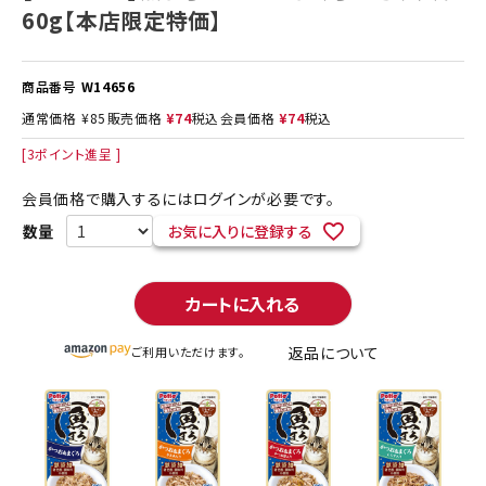
60g【本店限定特価】
商品番号
W14656
通常価格
¥
85
販売価格
¥
74
税込
会員価格
¥
74
税込
[
3
ポイント進呈 ]
会員価格で購入するにはログインが必要です。
お気に入りに登録する
カートに入れる
返品について
ご利用いただけます。