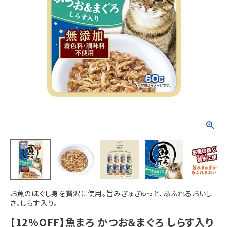
ACCOUNT MENU
ようこそ ゲスト 様
meeting_room
person
ログイン
新規会員登録
お魚のほぐし身を贅沢に使用。旨みぎゅぎゅっと、あふれるおいし
さ。しらす入り。
【12%OFF】魚まろ かつお＆まぐろ しらす入り