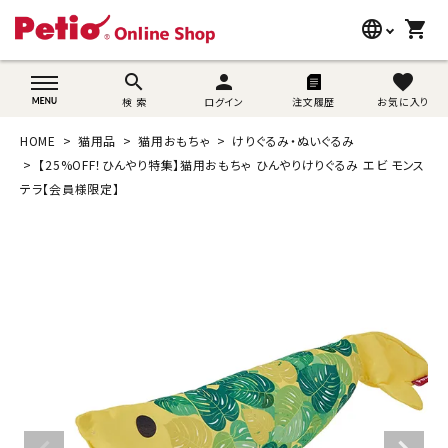
language
shopping_cart
search
wovn-lang-name
search
person
favorite
検 索
ログイン
注文履歴
お気に入り
犬用品
HOME
猫用品
猫用おもちゃ
けりぐるみ・ぬいぐるみ
猫用品
【25%OFF！ひんやり特集】猫用おもちゃ ひんやりけりぐるみ エビ モンス
テラ【会員様限定】
うさぎ用品
ブランド別に探す
目的別に探す
SNS
ご利用案内