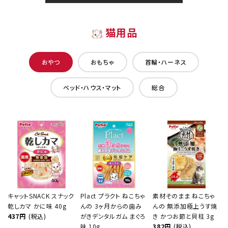
猫用品
おやつ
おもちゃ
首輪・ハーネス
ベッド・ハウス・マット
総合
キャットSNACK スナック
Plact プラクト ねこちゃ
素材そのまま ねこちゃ
乾しカマ かに味 40g
んの 3ヶ月からの歯み
んの 無添加極上うす焼
437円
(税込)
がきデンタルガム まぐろ
き かつお節と貝柱 3g
味 10g
382円
(税込)