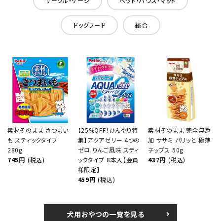
サークル・ケージ
ベッド・ハウス・マット
ドッグフード
総合
素材そのまま さつまい
【25%OFF！ひんやり特
素材そのまま 完全無添
も スティックタイプ
集】アクアゼリー 4つの
加 ササミ パリッと 極薄
280g
ゼロ りんご風味 スティ
チップス 50g
745円
(税込)
ックタイプ 8本入【会員
437円
(税込)
様限定】
459円
(税込)
犬用おやつの一覧を見る