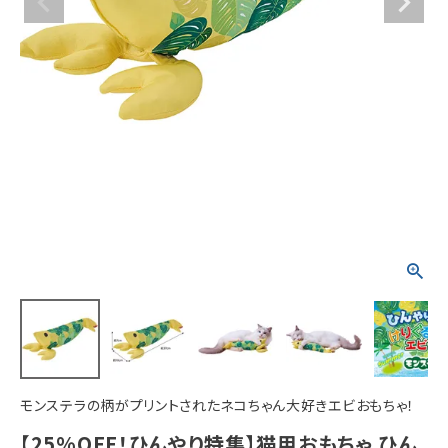
ACCOUNT MENU
ようこそ ゲスト 様
meeting_room
person
ログイン
新規会員登録
モンステラの柄がプリントされたネコちゃん大好きエビおもちゃ！
【25%OFF！ひんやり特集】猫用おもちゃ ひん