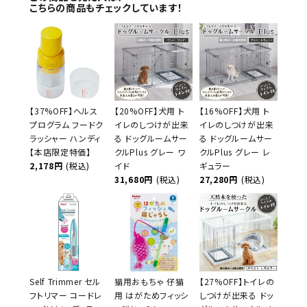
こちらの商品もチェックしています！
【37%OFF】ヘルス
【20%OFF】犬用 ト
【16%OFF】犬用 ト
プログラム フードク
イレのしつけが出来
イレのしつけが出来
ラッシャー ハンディ
る ドッグルームサー
る ドッグルームサー
【本店限定特価】
クルPlus グレー ワ
クルPlus グレー レ
2,178円
(税込)
イド
ギュラー
31,680円
(税込)
27,280円
(税込)
Self Trimmer セル
猫用おもちゃ 仔猫
【27%OFF】トイレの
フトリマー コードレ
用 はがためフィッシ
しつけが出来る ドッ