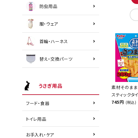
防虫用品
服・ウェア
首輪・ハーネス
替え・交換パーツ
うさぎ用品
素材そのまま
スティックタイ
745円
(税込)
フード・食器
トイレ用品
お手入れ・ケア