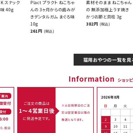
CK スナック
Plact プラクト ねこちゃ
素材そのまま ねこちゃん
味 40g
んの 3ヶ月からの歯みが
の 無添加極上うす焼き
きデンタルガム まぐろ味
かつお節と貝柱 3g
10g
382円
(税込)
261円
(税込)
猫用おやつの一覧を見
Information
ショッ
ご案内
2026年8月
間受付
ご注文の商品は
※土日祝祭日のご注
日
月
火
1～４営業日後
受付
文は翌営業日以降の
に発送予定です。
6:00
2
3
4
発送となります。
9
10
11
00、祝日
16
17
18