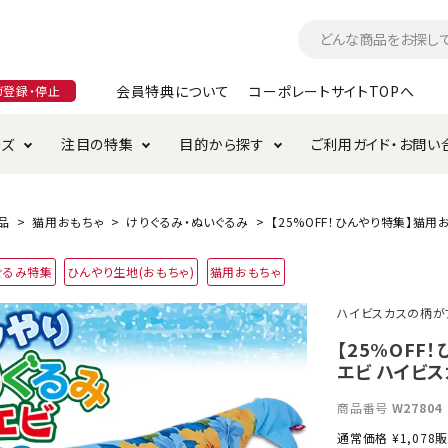
会員特典について
コーポレートサイトTOPへ
ガ登録・停止
ーズ
注目の特集
目的から探す
ご利用ガイド・お問い
つ
入れ・ケア用品
そのまま
加特集
特典について
お手入れ・ケア用品
トイレタリー・消臭剤
極上
けりぐるみ特集
ご注文方法について
品
猫用おもちゃ
けりぐるみ・ぬいぐるみ
【25%OFF！ひんやり特集】猫用
用のグレインフリー
ぐるみ特集
ひんやり生地(おもちゃ)
猫用おもちゃ
ド・ハウス・マット
クル・ケージ・タワー
ラインショップ利用規約
サークル・ケージ
キャリーバッグ
ハイビスカスの柄が
・給水器
用品
防虫用品
服・ウェア
【25%OFF
て遊ぶ
投げて遊ぶ
エビ ハイビ
け用品
替え・交換パーツ
商品番号
W27804
通常価格
¥
1,078
販
・元気草
夜のお散歩