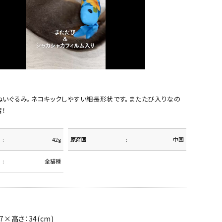
ぬいぐるみ。ネコキックしやすい細長形状です。またたび入りなの
！
42g
原産国
中国
全猫種
7×高さ：34(cm)