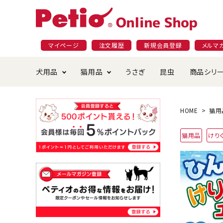
マイページ
注文履歴
新規会員登録
メルマ
犬用品
猫用品
うさぎ
昆虫
商品シリ
ドッグフード
ごはん・おやつ
プラクト
夜のお散歩特集
ショッピングガイド
おや
お手
素材
無添
会員
HOME
猫用
国産フード&おやつ特集
穀物不使
猫用品
けり
ペットシーツ
ベッド・ハウス・マット
返品・交換について
ベッ
サー
オン
おもちゃ
食器・給水器
食器
防虫
じゃらして遊ぶ
引っ張っ
首輪・ハーネス・リード
替え・交換パーツ
しつ
アパレル
またたび