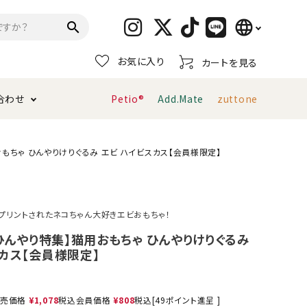
language
search
お気に入り
カートを見る
日本語
合わせ
Petio®
Add.Mate
zuttone
English
简体中文
トイレタリー・消臭剤
猫砂
ペティオ公式アプリ
お支払い方法・配送について
おもちゃ ひんやりけりぐるみ エビ ハイビスカス【会員様限定】
キャリーバッグ
おもちゃ
プリントされたネコちゃん大好きエビおもちゃ！
服・ウェア
首輪・ハーネス
！ひんやり特集】猫用おもちゃ ひんやりけりぐるみ
デンタルおもちゃ
スカス【会員様限定】
売価格
¥
1,078
税込
会員価格
¥
808
税込
[
49
ポイント進呈 ]