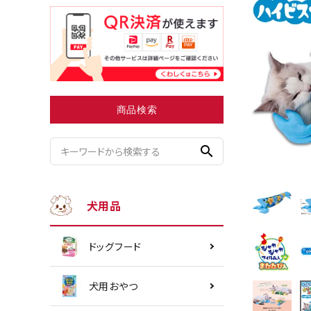
小型犬にオススメ
ダイエッ
商品検索
search
犬用品
ドッグフード
犬用おやつ