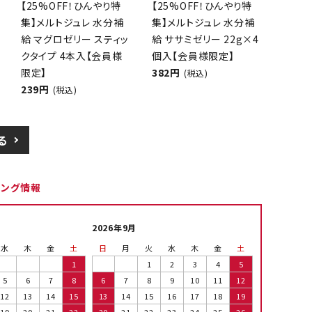
【25%OFF！ひんやり特
【25%OFF！ひんやり特
集】メルトジュレ 水分補
集】メルトジュレ 水分補
給 マグロゼリー スティッ
給 ササミゼリー 22g×4
クタイプ 4本入【会員様
個入【会員様限定】
限定】
382円
(税込)
239円
(税込)
る
ピング情報
2026年9月
水
木
金
土
日
月
火
水
木
金
土
1
1
2
3
4
5
5
6
7
8
6
7
8
9
10
11
12
12
13
14
15
13
14
15
16
17
18
19
19
20
21
22
20
21
22
23
24
25
26