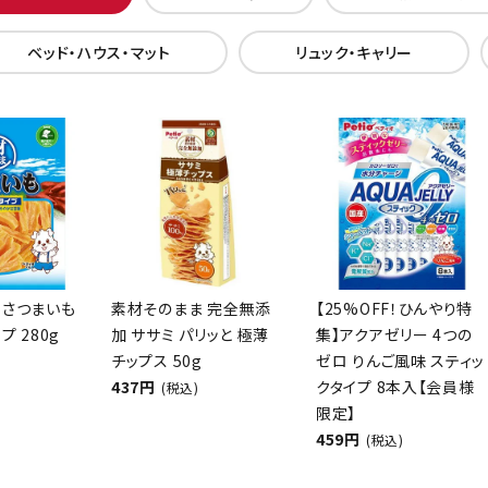
ベッド・ハウス・マット
リュック・キャリー
 さつまいも
素材そのまま 完全無添
【25%OFF！ひんやり特
プ 280g
加 ササミ パリッと 極薄
集】アクアゼリー 4つの
チップス 50g
ゼロ りんご風味 スティッ
437円
クタイプ 8本入【会員様
(税込)
限定】
459円
(税込)