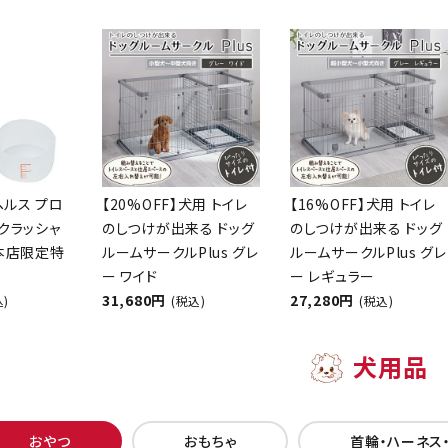
ヘルス プロ
【20%OFF】犬用 トイレ
【16%OFF】犬用 トイレ
クラッシャ
のしつけが出来る ドッグ
のしつけが出来る ドッグ
【本店限定特
ルームサークルPlus グレ
ルームサークルPlus グレ
ー ワイド
ー レギュラー
31,680円
27,280円
込)
(税込)
(税込)
犬用品
おやつ
おもちゃ
首輪・ハーネス