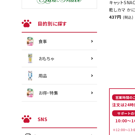
キャットSNA
乾しカマ かに
437円
(税込)
目的別に探す
食事
おもちゃ
用品
お得・特集
営業時間の
注文は24時
サポートの
SNS
10:00～1
※12:00～13: