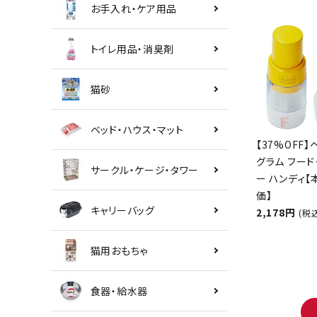
お手入れ・ケア用品
トイレ用品・消臭剤
猫砂
ベッド・ハウス・マット
【37%OFF】
グラム フード
サークル・ケージ・タワー
ー ハンディ
価】
キャリーバッグ
2,178円
(税
猫用おもちゃ
食器・給水器