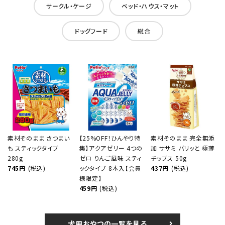
サークル・ケージ
ベッド・ハウス・マット
ドッグフード
総合
素材そのまま さつまい
【25%OFF！ひんやり特
素材そのまま 完全無添
も スティックタイプ
集】アクアゼリー 4つの
加 ササミ パリッと 極薄
280g
ゼロ りんご風味 スティ
チップス 50g
745円
(税込)
ックタイプ 8本入【会員
437円
(税込)
様限定】
459円
(税込)
犬用おやつの一覧を見る