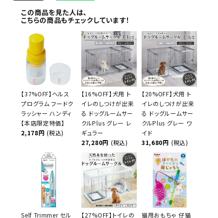
この商品を見た人は、
こちらの商品もチェックしています！
【37%OFF】ヘルス
【16%OFF】犬用 ト
【20%OFF】犬用 ト
プログラム フードク
イレのしつけが出来
イレのしつけが出来
ラッシャー ハンディ
る ドッグルームサー
る ドッグルームサー
【本店限定特価】
クルPlus グレー レ
クルPlus グレー ワ
2,178円
(税込)
ギュラー
イド
27,280円
(税込)
31,680円
(税込)
Self Trimmer セル
【27%OFF】トイレの
猫用おもちゃ 仔猫