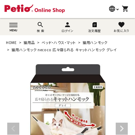
language
shopping_cart
search
wovn-lang-name
search
person
favorite
検 索
ログイン
注文履歴
お気に入り
犬用品
HOME
猫用品
ベッド・ハウス・マット
猫用ハンモック
猫用品
猫用ハンモック necoco 広々寝られる キャットハンモック グレイ
うさぎ用品
ブランド別に探す
目的別に探す
SNS
ご利用案内