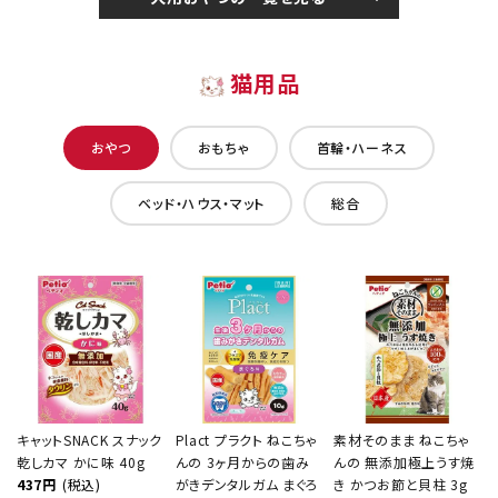
猫用品
おやつ
おもちゃ
首輪・ハーネス
ベッド・ハウス・マット
総合
キャットSNACK スナック
Plact プラクト ねこちゃ
素材そのまま ねこちゃ
乾しカマ かに味 40g
んの 3ヶ月からの歯み
んの 無添加極上うす焼
437円
(税込)
がきデンタルガム まぐろ
き かつお節と貝柱 3g