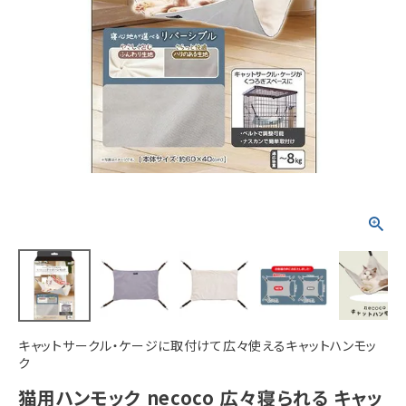
ACCOUNT MENU
ようこそ ゲスト 様
meeting_room
person
ログイン
新規会員登録
キャットサークル・ケージに取付けて広々使えるキャットハンモッ
ク
猫用ハンモック necoco 広々寝られる キャッ