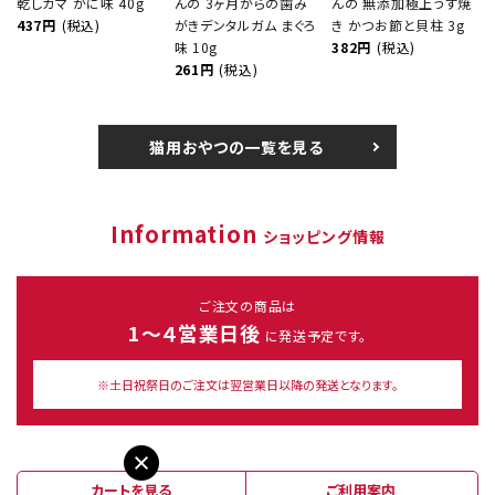
乾しカマ かに味 40g
んの 3ヶ月からの歯み
んの 無添加極上うす焼
437円
(税込)
がきデンタルガム まぐろ
き かつお節と貝柱 3g
味 10g
382円
(税込)
261円
(税込)
猫用おやつの一覧を見る
Information
ショッピング情報
ご注文の商品は
1～４営業日後
に発送予定です。
※土日祝祭日のご注文は翌営業日以降の発送となります。
カートを見る
ご利用案内