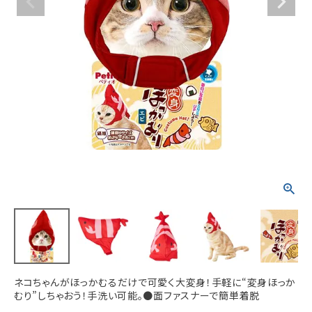
ACCOUNT MENU
ようこそ ゲスト 様
meeting_room
person
ログイン
新規会員登録
ネコちゃんがほっかむるだけで可愛く大変身！手軽に“変身ほっか
むり”しちゃおう！手洗い可能。●面ファスナーで簡単着脱