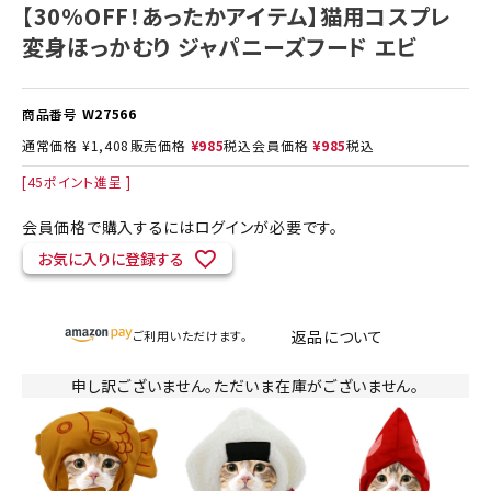
【30%OFF！あったかアイテム】猫用コスプレ
変身ほっかむり ジャパニーズフード エビ
商品番号
W27566
通常価格
¥
1,408
販売価格
¥
985
税込
会員価格
¥
985
税込
[
45
ポイント進呈 ]
会員価格で購入するにはログインが必要です。
お気に入りに登録する
返品について
ご利用いただけます。
申し訳ございません。ただいま在庫がございません。