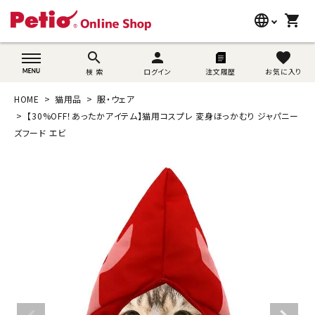
language
shopping_cart
search
wovn-lang-name
search
person
favorite
検 索
ログイン
注文履歴
お気に入り
犬用品
HOME
猫用品
服・ウェア
猫用品
【30%OFF！あったかアイテム】猫用コスプレ 変身ほっかむり ジャパニー
ズフード エビ
うさぎ用品
ブランド別に探す
目的別に探す
SNS
ご利用案内