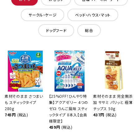
サークル・ケージ
ベッド・ハウス・マット
ドッグフード
総合
素材そのまま さつまい
【25%OFF！ひんやり特
素材そのまま 完全無添
も スティックタイプ
集】アクアゼリー 4つの
加 ササミ パリッと 極薄
280g
ゼロ りんご風味 スティ
チップス 50g
745円
(税込)
ックタイプ 8本入【会員
437円
(税込)
様限定】
459円
(税込)