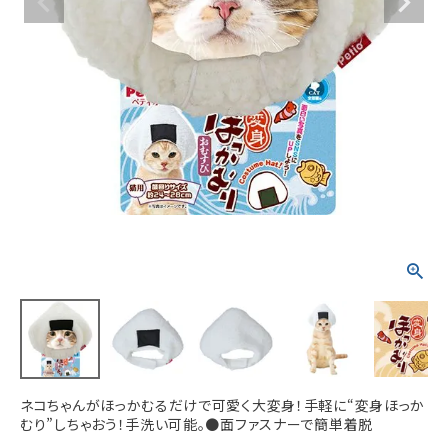
ACCOUNT MENU
ようこそ ゲスト 様
meeting_room
person
ログイン
新規会員登録
ネコちゃんがほっかむるだけで可愛く大変身！手軽に“変身ほっか
むり”しちゃおう！手洗い可能。●面ファスナーで簡単着脱