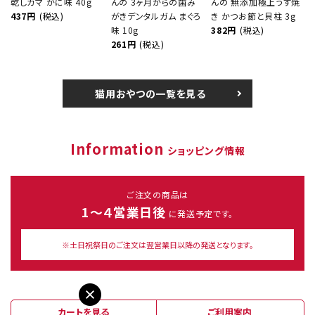
乾しカマ かに味 40g
んの 3ヶ月からの歯み
んの 無添加極上うす焼
437円
(税込)
がきデンタルガム まぐろ
き かつお節と貝柱 3g
味 10g
382円
(税込)
261円
(税込)
猫用おやつの一覧を見る
Information
ショッピング情報
ご注文の商品は
1～４営業日後
に発送予定です。
※土日祝祭日のご注文は翌営業日以降の発送となります。
カートを見る
ご利用案内