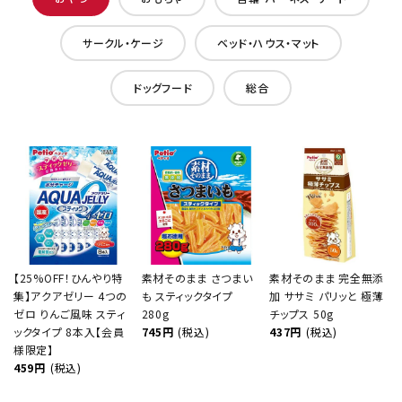
サークル・ケージ
ベッド・ハウス・マット
ドッグフード
総合
【25%OFF！ひんやり特
素材そのまま さつまい
素材そのまま 完全無添
集】アクアゼリー 4つの
も スティックタイプ
加 ササミ パリッと 極薄
ゼロ りんご風味 スティ
280g
チップス 50g
ックタイプ 8本入【会員
745円
(税込)
437円
(税込)
様限定】
459円
(税込)