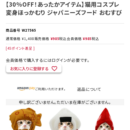
【30%OFF！あったかアイテム】猫用コスプレ
変身ほっかむり ジャパニーズフード おむすび
商品番号
W27565
通常価格
¥
1,408
販売価格
¥
985
税込
会員価格
¥
985
税込
[
45
ポイント進呈 ]
会員価格で購入するにはログインが必要です。
お気に入りに登録する
返品について
ご利用いただけます。
申し訳ございません。ただいま在庫がございません。