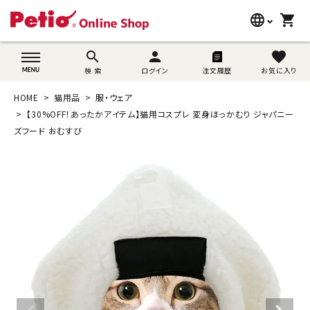
language
shopping_cart
search
wovn-lang-name
search
person
favorite
検 索
ログイン
注文履歴
お気に入り
犬用品
HOME
猫用品
服・ウェア
猫用品
【30%OFF！あったかアイテム】猫用コスプレ 変身ほっかむり ジャパニー
ズフード おむすび
うさぎ用品
ブランド別に探す
目的別に探す
SNS
ご利用案内