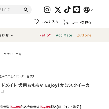
language
search
お気に入り
カートを見る
日本語
合わせ
Petio®
Add.Mate
zuttone
English
简体中文
トイレタリー・消臭剤
猫砂
ペティオ公式アプリ
お支払い方法・配送について
ーカー ハナペーニョ
キャリーバッグ
おもちゃ
遊んで楽しくデンタル習慣！
服・ウェア
首輪・ハーネス
 アドメイト 犬用おもちゃ Enjoy！かむスクイーカ
デンタルおもちゃ
ニョ
売価格
¥
1,298
税込
会員価格
¥
1,298
税込
[
59
ポイント進呈 ]