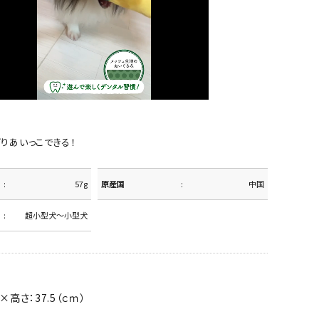
りあいっこできる！
57g
原産国
中国
超小型犬～小型犬
×高さ：37.5（ｃｍ）