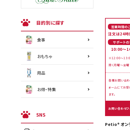
目的別に探す
営業時間の
注文は24時
食事
サポートの
10:00～1
おもちゃ
※12:00～13:
除く月曜～金曜
用品
各種お問い合わ
ォームにてお受
お得・特集
ます。
お問い合わせフ
SNS
Petio® 