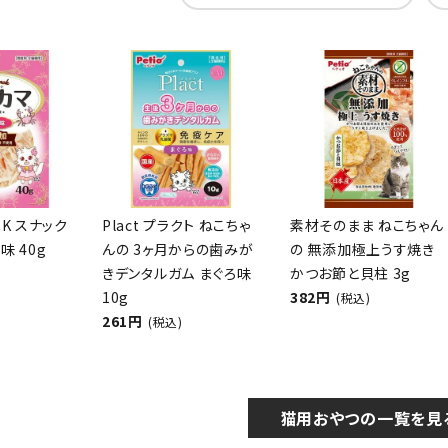
CK スナック
Plact プラクト ねこちゃ
素材そのまま ねこちゃん
味 40g
んの 3ヶ月からの歯みが
の 無添加極上うす焼き
きデンタルガム まぐろ味
かつお節と貝柱 3g
10g
382円
(税込)
261円
(税込)
猫用おやつの一覧を見