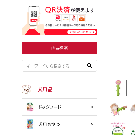
小型犬にオススメ
ダイエッ
商品検索
search
犬用品
ドッグフード
犬用おやつ