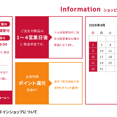
Information
ショッ
ご案内
2026年8月
間受付
ご注文の商品は
※土日祝祭日のご注
日
月
火
1～４営業日後
受付
文は翌営業日以降の
に発送予定です。
6:00
2
3
4
発送となります。
9
10
11
00、祝日
16
17
18
23
24
25
30
31
せはフ
会員特典
け致し
通常で販売価格の税
ポイント還元
抜
5%ポイント還元！
実施中！
ォームへ
オンラインショップについて