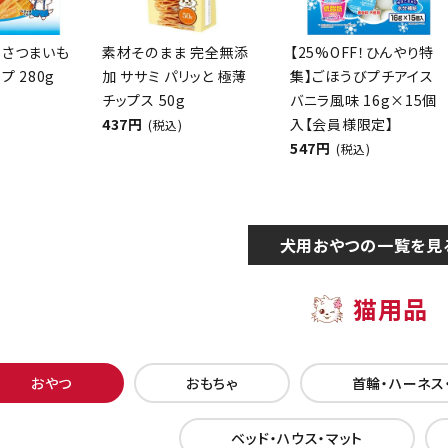
 さつまいも
素材そのまま 完全無添
【25%OFF！ひんやり特
プ 280g
加 ササミ パリッと 極薄
集】ごほうびプチアイス
チップス 50g
バニラ風味 16g×15個
437円
入【会員様限定】
(税込)
547円
(税込)
犬用おやつの一覧を見
猫用品
おやつ
おもちゃ
首輪・ハーネス
ベッド・ハウス・マット