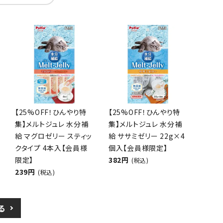
【25%OFF！ひんやり特
【25%OFF！ひんやり特
集】メルトジュレ 水分補
集】メルトジュレ 水分補
給 マグロゼリー スティッ
給 ササミゼリー 22g×4
クタイプ 4本入【会員様
個入【会員様限定】
限定】
382円
(税込)
239円
(税込)
る