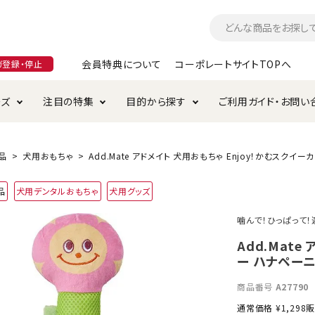
会員特典について
コーポレートサイトTOPへ
ガ登録・停止
ーズ
注目の特集
目的から探す
ご利用ガイド・お問い
つ
入れ・ケア用品
そのまま
加特集
特典について
お手入れ・ケア用品
トイレタリー・消臭剤
極上
けりぐるみ特集
ご注文方法について
品
犬用おもちゃ
Add.Mate アドメイト 犬用おもちゃ Enjoy！かむスクイ
用のグレインフリー
品
犬用デンタルおもちゃ
犬用グッズ
ド・ハウス・マット
クル・ケージ・タワー
ラインショップ利用規約
サークル・ケージ
キャリーバッグ
噛んで！ひっぱって！
・給水器
用品
防虫用品
服・ウェア
Add.Mate
て遊ぶ
投げて遊ぶ
ー ハナペー
け用品
替え・交換パーツ
商品番号
A27790
通常価格
¥
1,298
販
・元気草
夜のお散歩