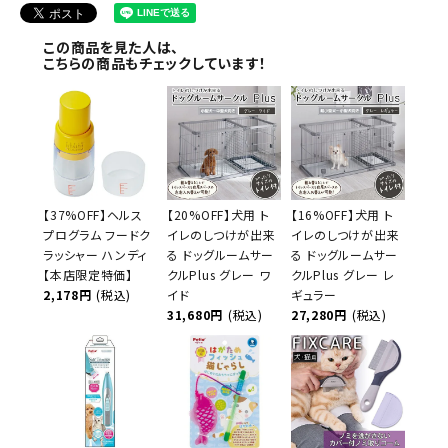
この商品を見た人は、
こちらの商品もチェックしています！
【37%OFF】ヘルス
【20%OFF】犬用 ト
【16%OFF】犬用 ト
プログラム フードク
イレのしつけが出来
イレのしつけが出来
ラッシャー ハンディ
る ドッグルームサー
る ドッグルームサー
【本店限定特価】
クルPlus グレー ワ
クルPlus グレー レ
2,178円
(税込)
イド
ギュラー
31,680円
(税込)
27,280円
(税込)