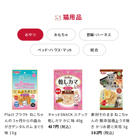
猫用品
おやつ
おもちゃ
首輪・ハーネス
ベッド・ハウス・マット
総合
Plact プラクト ねこちゃ
キャットSNACK スナック
素材そのまま ねこちゃ
んの 3ヶ月からの歯み
乾しカマ かに味 40g
んの 無添加極上うす焼
がきデンタルガム まぐろ
437円
(税込)
き かつお節と貝柱 3g
味 10g
382円
(税込)