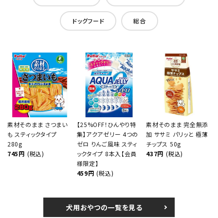
ドッグフード
総合
素材そのまま さつまい
【25%OFF！ひんやり特
素材そのまま 完全無添
も スティックタイプ
集】アクアゼリー 4つの
加 ササミ パリッと 極薄
280g
ゼロ りんご風味 スティ
チップス 50g
745円
(税込)
ックタイプ 8本入【会員
437円
(税込)
様限定】
459円
(税込)
犬用おやつの一覧を見る