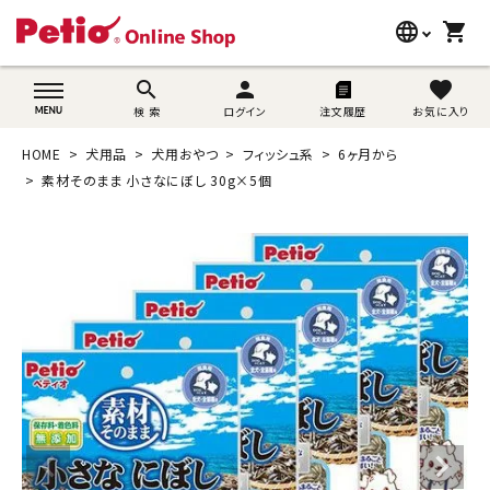
language
shopping_cart
search
wovn-lang-name
search
person
favorite
検 索
ログイン
注文履歴
お気に入り
犬用品
HOME
犬用品
犬用おやつ
フィッシュ系
6ヶ月から
猫用品
素材そのまま 小さなにぼし 30g×5個
うさぎ用品
ブランド別に探す
目的別に探す
SNS
ご利用案内