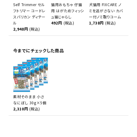
Self Trimmer セル
猫用おもちゃ 仔猫
犬猫用 FIXCARE ノ
フトリマー コードレ
用 はがためフィッシ
ミを逃がさない カバ
スバリカン ディテー
ュ猫じゃらし
ー付ノミ取りコーム
ル
492円
(税込)
1,738円
(税込)
2,948円
(税込)
今までにチェックした商品
素材そのまま 小さ
なにぼし 30g×5個
2,310円
(税込)