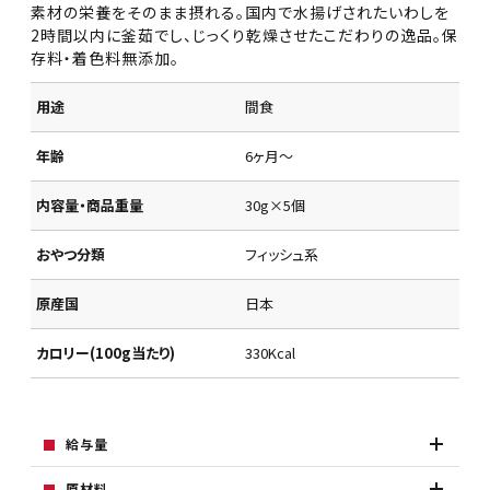
素材の栄養をそのまま摂れる。国内で水揚げされたいわしを
2時間以内に釜茹でし、じっくり乾燥させたこだわりの逸品。保
存料・着色料無添加。
用途
間食
年齢
6ヶ月～
内容量・商品重量
30g×5個
おやつ分類
フィッシュ系
原産国
日本
カロリー(100g当たり)
330Kcal
給与量
原材料