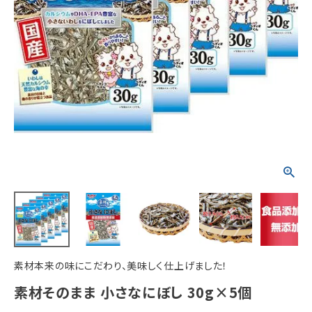
ACCOUNT MENU
ようこそ ゲスト 様
meeting_room
person
ログイン
新規会員登録
素材本来の味にこだわり、美味しく仕上げました！
素材そのまま 小さなにぼし 30g×5個