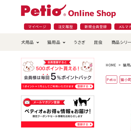
マイページ
注文履歴
新規会員登録
メルマ
犬用品
猫用品
うさぎ
昆虫
商品シリ
ドッグフード
ごはん・おやつ
プラクト
夜のお散歩特集
ショッピングガイド
おや
お手
素材
無添
会員
HOME
猫用
国産フード&おやつ特集
穀物不使
Petio
猫小
ペットシーツ
ベッド・ハウス・マット
返品・交換について
ベッ
サー
オン
おもちゃ
食器・給水器
食器
防虫
じゃらして遊ぶ
引っ張っ
首輪・ハーネス・リード
替え・交換パーツ
しつ
アパレル
またたび