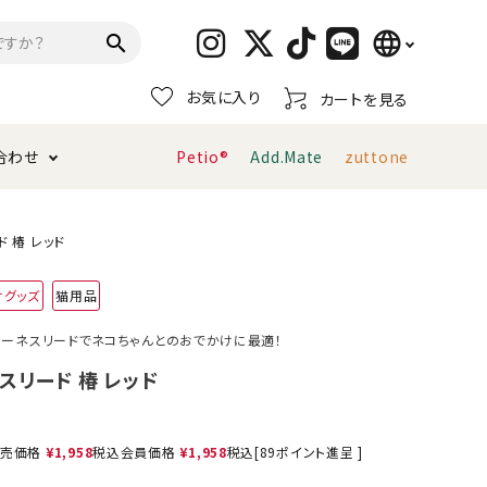
language
search
お気に入り
カートを見る
日本語
合わせ
Petio®
Add.Mate
zuttone
English
简体中文
トイレタリー・消臭剤
猫砂
ペティオ公式アプリ
お支払い方法・配送について
 椿 レッド
けグッズ
猫用品
キャリーバッグ
おもちゃ
ーネスリードでネコちゃんとのおでかけに最適！
服・ウェア
首輪・ハーネス
スリード 椿 レッド
デンタルおもちゃ
売価格
¥
1,958
税込
会員価格
¥
1,958
税込
[
89
ポイント進呈 ]