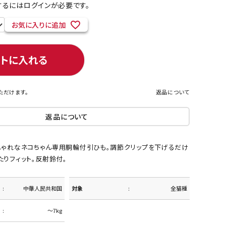
るにはログインが必要です。
お気に入りに追加
ネコポス対象商品一覧
ートに入れる
ただけます。
返品について
返品について
しゃれなネコちゃん専用胴輪付引ひも。調節クリップを下げるだけ
りフィット。反射鈴付。
中華人民共和国
対象
全猫種
～7kg