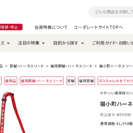
会員特典について
コーポレートサイトTOPへ
ガ登録・停止
ーズ
注目の特集
目的から探す
ご利用ガイド・お問い
つ
入れ・ケア用品
そのまま
加特集
特典について
お手入れ・ケア用品
トイレタリー・消臭剤
極上
けりぐるみ特集
ご注文方法について
品
首輪・ハーネスリード
猫用胴輪・ハーネスリード
猫小町ハーネスリード
用のグレインフリー
町
猫用品
猫用胴輪・ハーネスリード
首輪
猫用首輪
ネコちゃんのおでか
ド・ハウス・マット
クル・ケージ・タワー
ラインショップ利用規約
サークル・ケージ
キャリーバッグ
かわいい椿模様のハ
・給水器
用品
防虫用品
服・ウェア
猫小町ハーネ
て遊ぶ
投げて遊ぶ
商品番号
W55995
け用品
替え・交換パーツ
通常価格
¥
1,958
販
・元気草
夜のお散歩