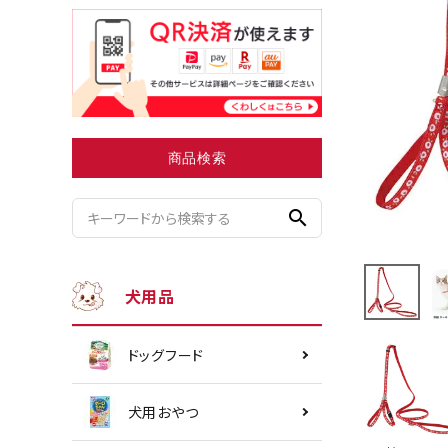
小型犬にオススメ
ダイエッ
商品検索
search
犬用品
ドッグフード
犬用おやつ