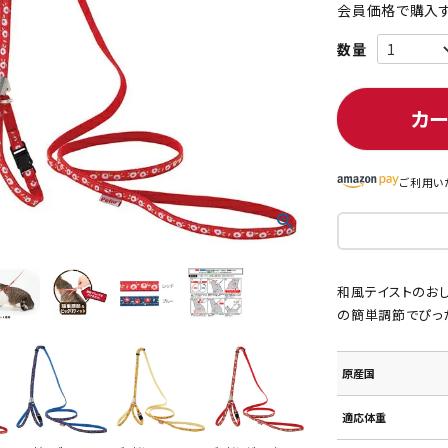
会員価格で購入す
ト中にオススメ
まとめ買いでオトク！！
カ
ご利用い
和風テイストのお
の簡単調節でぴった
原産国
適応体重