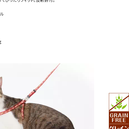
でぴったりフィット。反射鈴付。
テル
g