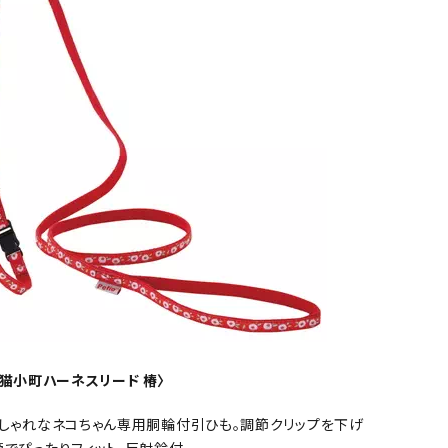
o 猫小町ハーネスリード 椿〉
しゃれなネコちゃん専用胴輪付引ひも。調節クリップを下げ