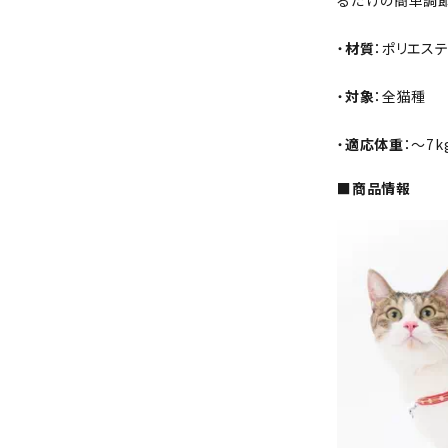
るだけの簡単調節
・
材質
：ポリエス
・
対象
：全猫種
・
適応体重
：～7k
■商品情報