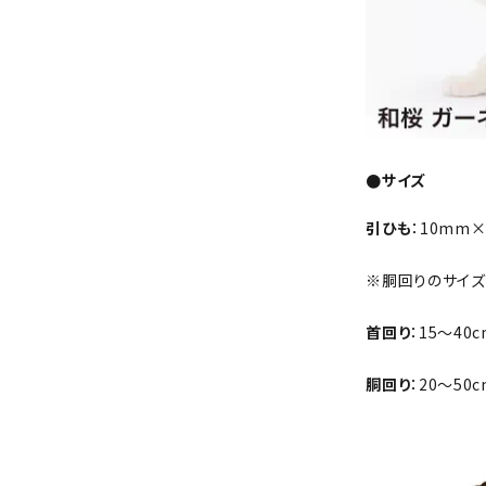
●サイズ
引ひも
：10mm×
※胴回りのサイズ
首回り
：15～40c
胴回り
：20～50c