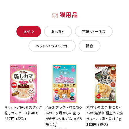
猫用品
おやつ
おもちゃ
首輪・ハーネス
ベッド・ハウス・マット
総合
キャットSNACK スナック
Plact プラクト ねこちゃ
素材そのまま ねこちゃ
乾しカマ かに味 40g
んの 3ヶ月からの歯み
んの 無添加極上うす焼
437円
(税込)
がきデンタルガム まぐろ
き かつお節と貝柱 3g
味 10g
382円
(税込)