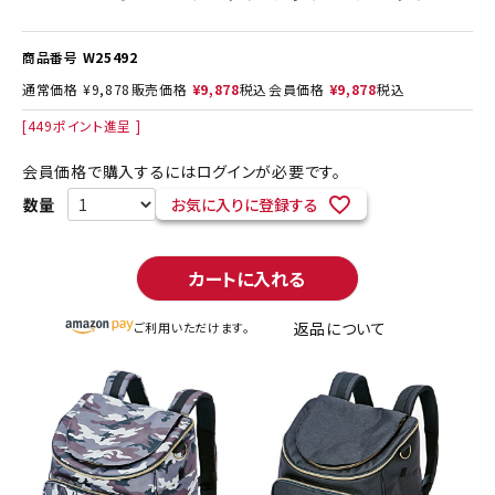
商品番号
W25492
通常価格
¥
9,878
販売価格
¥
9,878
税込
会員価格
¥
9,878
税込
[
449
ポイント進呈 ]
会員価格で購入するにはログインが必要です。
お気に入りに登録する
カートに入れる
返品について
ご利用いただけます。