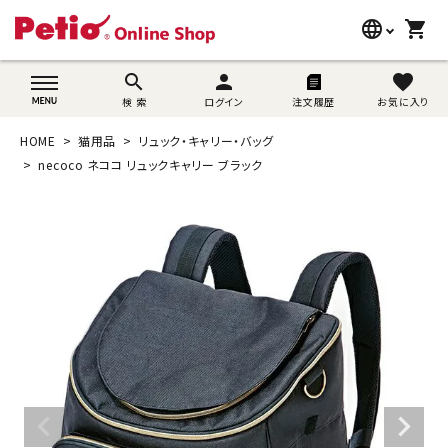
language
shopping_cart
search
wovn-lang-name
search
person
favorite
検 索
ログイン
注文履歴
お気に入り
犬用品
HOME
猫用品
リュック・キャリー・バッグ
猫用品
necoco ネココ リュックキャリー ブラック
うさぎ用品
ブランド別に探す
目的別に探す
SNS
ご利用案内