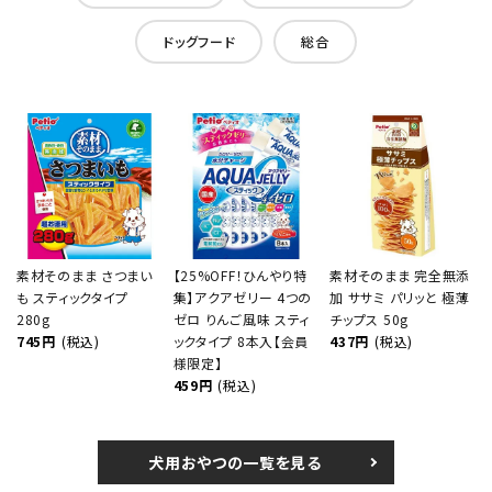
ドッグフード
総合
素材そのまま さつまい
【25%OFF！ひんやり特
素材そのまま 完全無添
も スティックタイプ
集】アクアゼリー 4つの
加 ササミ パリッと 極薄
280g
ゼロ りんご風味 スティ
チップス 50g
745円
(税込)
ックタイプ 8本入【会員
437円
(税込)
様限定】
459円
(税込)
犬用おやつの一覧を見る