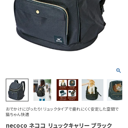
ACCOUNT MENU
ようこそ ゲスト 様
meeting_room
person
ログイン
新規会員登録
おでかけにぴったり！リュックタイプで疲れにくく安定した空間で
猫ちゃん快適
necoco ネココ リュックキャリー ブラック