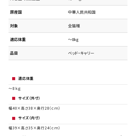
原産国
中華人民共和国
対象
全猫種
適応体重
～8kg
品目
ベッド・キャリー
適応体重
～8ｋｇ
サイズ（外寸）
幅40×高さ38×奥行28（ｃｍ）
サイズ（内寸）
幅39×高さ35×奥行24（ｃｍ）