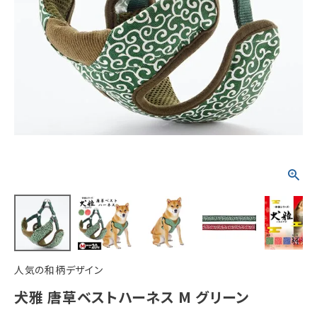
ACCOUNT MENU
ようこそ ゲスト 様
meeting_room
person
ログイン
新規会員登録
人気の和柄デザイン
犬雅 唐草ベストハーネス M グリーン