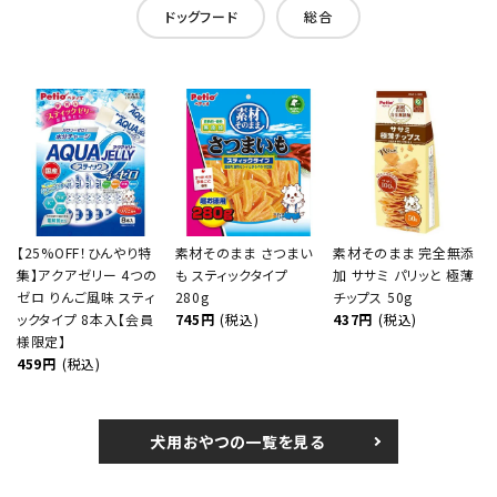
ドッグフード
総合
【25%OFF！ひんやり特
素材そのまま さつまい
素材そのまま 完全無添
集】アクアゼリー 4つの
も スティックタイプ
加 ササミ パリッと 極薄
ゼロ りんご風味 スティ
280g
チップス 50g
ックタイプ 8本入【会員
745円
(税込)
437円
(税込)
様限定】
459円
(税込)
犬用おやつの一覧を見る