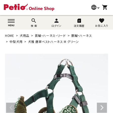
language
shopping_cart
search
wovn-lang-name
search
person
favorite
検 索
ログイン
注文履歴
お気に入り
犬用品
HOME
犬用品
首輪・ハーネス・リード
胴輪・ハーネス
猫用品
中型犬用
犬雅 唐草ベストハーネス M グリーン
うさぎ用品
ブランド別に探す
目的別に探す
SNS
ご利用案内