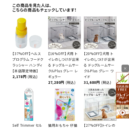
この商品を見た人は、
こちらの商品もチェックしています！
【37%OFF】ヘルス
【16%OFF】犬用 ト
【20%OFF】犬用 ト
プログラム フードク
イレのしつけが出来
イレのしつけが出来
ラッシャー ハンディ
る ドッグルームサー
る ドッグルームサー
×
【本店限定特価】
クルPlus グレー レ
クルPlus グレー ワ
2,178円
(税込)
ギュラー
イド
27,280円
(税込)
31,680円
(税込)
Self Trimmer セル
猫用おもちゃ 仔猫
【27%OFF】トイレの