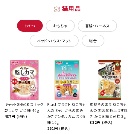
猫用品
おやつ
おもちゃ
首輪・ハーネス
ベッド・ハウス・マット
総合
キャットSNACK スナック
Plact プラクト ねこちゃ
素材そのまま ねこちゃ
乾しカマ かに味 40g
んの 3ヶ月からの歯み
んの 無添加極上うす焼
437円
(税込)
がきデンタルガム まぐろ
き かつお節と貝柱 3g
味 10g
382円
(税込)
261円
(税込)