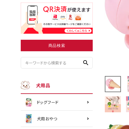
小型犬にオススメ
ダイエッ
商品検索
search
犬用品
ドッグフード
犬用おやつ