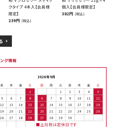
給 マグロゼリー スティッ
給 ササミゼリー 22g×4
クタイプ 4本入【会員様
個入【会員様限定】
限定】
382円
(税込)
239円
(税込)
る
ピング情報
2026年9月
水
木
金
土
日
月
火
水
木
金
土
1
1
2
3
4
5
5
6
7
8
6
7
8
9
10
11
12
12
13
14
15
13
14
15
16
17
18
19
19
20
21
22
20
21
22
23
24
25
26
26
27
28
29
27
28
29
30
■土日祝は定休日です