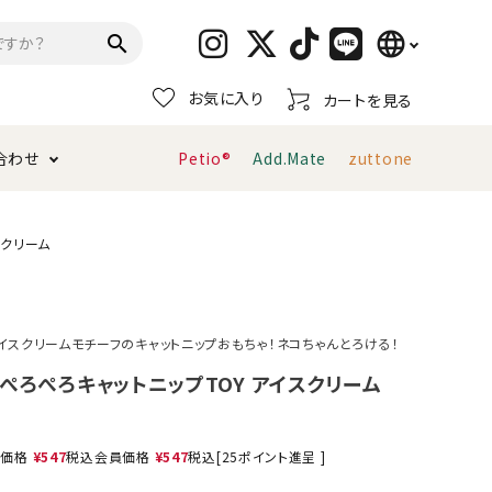
language
search
お気に入り
カートを見る
日本語
合わせ
Petio®
Add.Mate
zuttone
English
简体中文
トイレタリー・消臭剤
猫砂
ペティオ公式アプリ
お支払い方法・配送について
スクリーム
キャリーバッグ
おもちゃ
イスクリームモチーフのキャットニップおもちゃ！ネコちゃんとろける！
服・ウェア
首輪・ハーネス
ぺろぺろキャットニップTOY アイスクリーム
デンタルおもちゃ
売価格
¥
547
税込
会員価格
¥
547
税込
[
25
ポイント進呈 ]