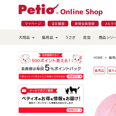
マイページ
注文履歴
新規会員登録
メルマ
犬用品
猫用品
うさぎ
昆虫
商品シリ
ドッグフード
ごはん・おやつ
プラクト
夜のお散歩特集
ショッピングガイド
おや
お手
素材
無添
会員
HOME
猫用
国産フード&おやつ特集
穀物不使
猫用品
猫ち
ペットシーツ
ベッド・ハウス・マット
返品・交換について
ベッ
サー
オン
おもちゃ
食器・給水器
食器
防虫
じゃらして遊ぶ
引っ張っ
首輪・ハーネス・リード
替え・交換パーツ
しつ
アパレル
またたび