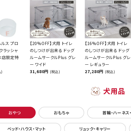
ヘルス プロ
【20%OFF】犬用 トイレ
【16%OFF】犬用 トイレ
クラッシャ
のしつけが出来る ドッグ
のしつけが出来る ドッグ
【本店限定特
ルームサークルPlus グレ
ルームサークルPlus グレ
ー ワイド
ー レギュラー
31,680円
27,280円
込)
(税込)
(税込)
犬用品
おやつ
おもちゃ
首輪・ハーネス
ベッド・ハウス・マット
リュック・キャリー