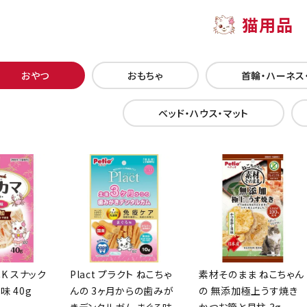
猫用品
おやつ
おもちゃ
首輪・ハーネス
ベッド・ハウス・マット
CK スナック
Plact プラクト ねこちゃ
素材そのまま ねこちゃん
味 40g
んの 3ヶ月からの歯みが
の 無添加極上うす焼き