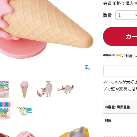
会員価格で購入す
ト中にオススメ
まとめ買いでオトク！！
カ
ご利用い
ネコちゃんが大好
プで壁や家具に貼
内容量・商品重量
対象