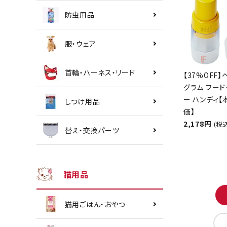
防虫用品
服・ウェア
首輪・ハーネス・リード
【37%OFF】
グラム フード
ー ハンディ
しつけ用品
価】
2,178円
(税
替え・交換パーツ
猫用品
猫用ごはん・おやつ