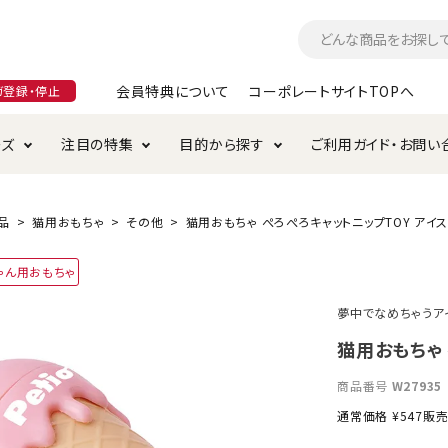
会員特典について
コーポレートサイトTOPへ
ガ登録・停止
ーズ
注目の特集
目的から探す
ご利用ガイド・お問い
つ
入れ・ケア用品
そのまま
加特集
特典について
お手入れ・ケア用品
トイレタリー・消臭剤
極上
けりぐるみ特集
ご注文方法について
品
猫用おもちゃ
その他
猫用おもちゃ ぺろぺろキャットニップTOY アイ
用のグレインフリー
ゃん用おもちゃ
ド・ハウス・マット
クル・ケージ・タワー
ラインショップ利用規約
サークル・ケージ
キャリーバッグ
夢中でなめちゃうア
・給水器
用品
防虫用品
服・ウェア
猫用おもちゃ 
て遊ぶ
投げて遊ぶ
商品番号
W27935
け用品
替え・交換パーツ
通常価格
¥
547
販
・元気草
夜のお散歩