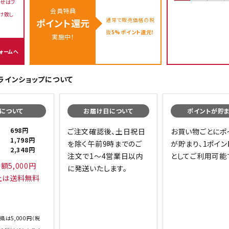
せはフ
会員特典
け致し
通常で販売価格の税
ポイント還元
抜
5%ポイント還元！
実施中！
ォームへ
オンラインショップについて
について
お届け日について
ポイントが貯
698円
ご注文確認後、土日祝日
お買い物ごとにポ
1,798円
を除く午前9時までのご
が貯まり、1ポイン
2,348円
注文で1～4営業日以内
としてご利用可能
額5,000円
に発送いたします。
上は送料無料
県は5,000円（税