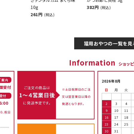
きデンタルガム まぐろ味
かつお節と貝柱 3g
10g
382円
(税込)
261円
(税込)
猫用おやつの一覧を見
Information
ショッ
ご案内
2026年8月
間受付
ご注文の商品は
※土日祝祭日のご注
日
月
火
1～４営業日後
受付
文は翌営業日以降の
に発送予定です。
6:00
2
3
4
発送となります。
9
10
11
00、祝日
16
17
18
23
24
25
30
31