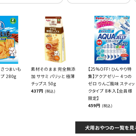
 さつまいも
素材そのまま 完全無添
【25%OFF！ひんやり特
プ 280g
加 ササミ パリッと 極薄
集】アクアゼリー 4つの
チップス 50g
ゼロ りんご風味 スティッ
437円
クタイプ 8本入【会員様
(税込)
限定】
459円
(税込)
犬用おやつの一覧を見