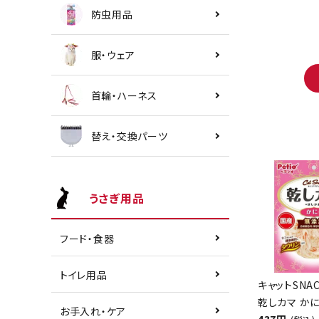
防虫用品
服・ウェア
首輪・ハーネス
替え・交換パーツ
うさぎ用品
フード・食器
トイレ用品
キャットSNA
乾しカマ かに
お手入れ・ケア