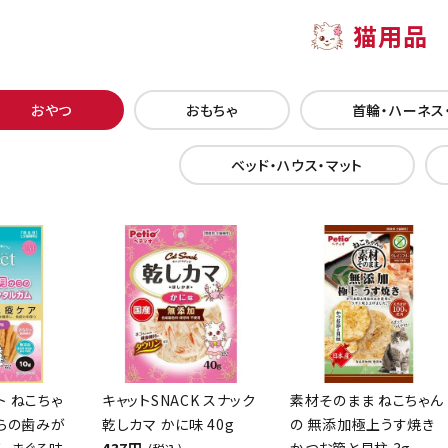
猫用品
おやつ
おもちゃ
首輪・ハーネス
ベッド・ハウス・マット
クト ねこちゃ
キャットSNACK スナック
素材そのまま ねこちゃん
からの歯みが
乾しカマ かに味 40g
の 無添加極上うす焼き