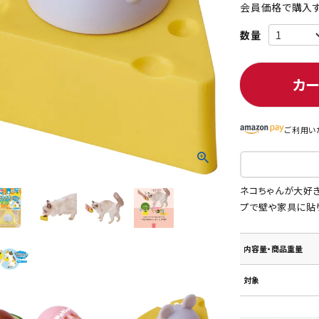
会員価格で購入す
ト中にオススメ
まとめ買いでオトク！！
カ
ご利用い
ネコちゃんが大好
プで壁や家具に貼
内容量・商品重量
対象