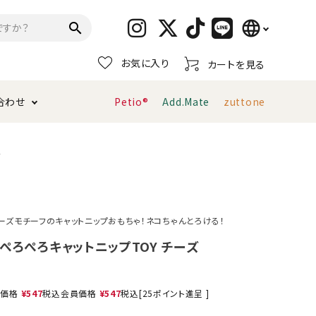
language
search
お気に入り
カートを見る
日本語
合わせ
Petio®
Add.Mate
zuttone
English
简体中文
トイレタリー・消臭剤
猫砂
ペティオ公式アプリ
お支払い方法・配送について
ズ
キャリーバッグ
おもちゃ
ーズモチーフのキャットニップおもちゃ！ネコちゃんとろける！
服・ウェア
首輪・ハーネス
ぺろぺろキャットニップTOY チーズ
デンタルおもちゃ
売価格
¥
547
税込
会員価格
¥
547
税込
[
25
ポイント進呈 ]