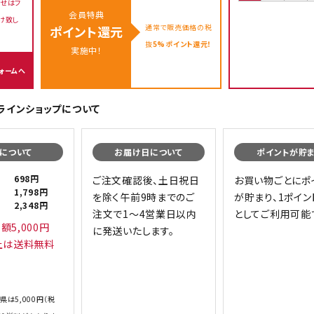
せはフ
会員特典
け致し
通常で販売価格の税
ポイント還元
抜
5%ポイント還元！
実施中！
ォームへ
オンラインショップについて
について
お届け日について
ポイントが貯
698円
ご注文確認後、土日祝日
お買い物ごとにポ
1,798円
を除く午前9時までのご
が貯まり、1ポイン
2,348円
注文で1～4営業日以内
としてご利用可能
額5,000円
に発送いたします。
上は送料無料
県は5,000円（税