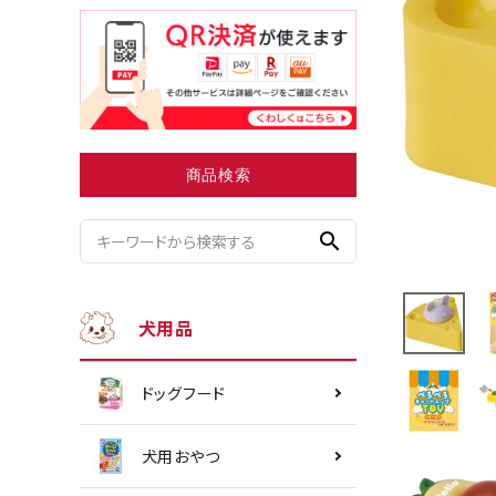
小型犬にオススメ
ダイエッ
商品検索
search
犬用品
ドッグフード
犬用おやつ