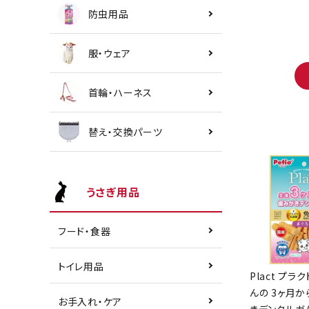
防虫用品
服・ウェア
首輪・ハーネス
替え・交換パーツ
うさぎ用品
フード・食器
トイレ用品
Plact プラ
んの 3ヶ月
お手入れ・ケア