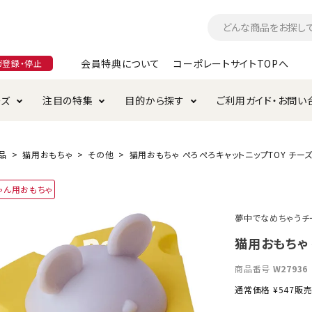
会員特典について
コーポレートサイトTOPへ
ガ登録・停止
ーズ
注目の特集
目的から探す
ご利用ガイド・お問い
つ
入れ・ケア用品
そのまま
加特集
特典について
お手入れ・ケア用品
トイレタリー・消臭剤
極上
けりぐるみ特集
ご注文方法について
品
猫用おもちゃ
その他
猫用おもちゃ ぺろぺろキャットニップTOY チー
用のグレインフリー
ゃん用おもちゃ
ド・ハウス・マット
クル・ケージ・タワー
ラインショップ利用規約
サークル・ケージ
キャリーバッグ
夢中でなめちゃうチ
・給水器
用品
防虫用品
服・ウェア
猫用おもちゃ 
て遊ぶ
投げて遊ぶ
商品番号
W27936
け用品
替え・交換パーツ
通常価格
¥
547
販
・元気草
夜のお散歩