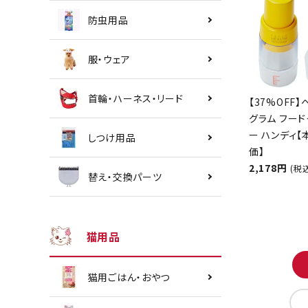
防虫用品
服・ウェア
首輪・ハーネス・リード
【37%OFF】
グラム フード
ー ハンディ
しつけ用品
価】
2,178円
(税
替え・交換パーツ
猫用品
猫用ごはん・おやつ