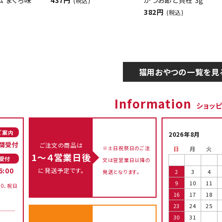
ム まぐろ味
437円
かつお節と貝柱 3g
(税込)
382円
(税込)
猫用おやつの一覧を見
Information
ショッ
ご案内
2026年8月
間受付
ご注文の商品は
※土日祝祭日のご注
日
月
火
1～４営業日後
受付
文は翌営業日以降の
に発送予定です。
6:00
2
3
4
発送となります。
9
10
11
00、祝日
16
17
18
23
24
25
30
31