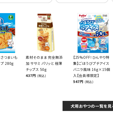
 さつまいも
素材そのまま 完全無添
【25%OFF！ひんやり特
プ 280g
加 ササミ パリッと 極薄
集】ごほうびプチアイス
チップス 50g
バニラ風味 16g×15個
437円
入【会員様限定】
(税込)
547円
(税込)
犬用おやつの一覧を見