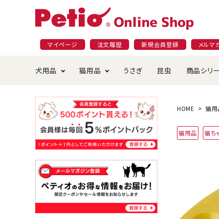
マイページ
注文履歴
新規会員登録
メルマ
犬用品
猫用品
うさぎ
昆虫
商品シリ
ドッグフード
ごはん・おやつ
プラクト
夜のお散歩特集
ショッピングガイド
おや
お手
素材
無添
会員
HOME
猫用
国産フード&おやつ特集
穀物不使
猫用品
猫ち
ペットシーツ
ベッド・ハウス・マット
返品・交換について
ベッ
サー
オン
おもちゃ
食器・給水器
食器
防虫
じゃらして遊ぶ
引っ張っ
首輪・ハーネス・リード
替え・交換パーツ
しつ
アパレル
またたび