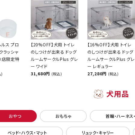
ヘルス プロ
【20%OFF】犬用 トイレ
【16%OFF】犬用 トイレ
クラッシャ
のしつけが出来る ドッグ
のしつけが出来る ドッグ
【本店限定特
ルームサークルPlus グレ
ルームサークルPlus グレ
ー ワイド
ー レギュラー
31,680円
27,280円
込)
(税込)
(税込)
犬用品
おやつ
おもちゃ
首輪・ハーネス
ベッド・ハウス・マット
リュック・キャリー