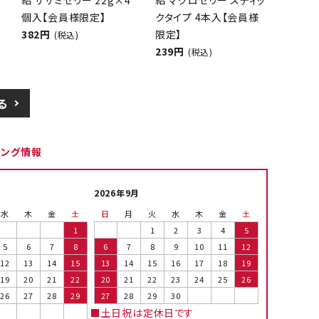
給 ササミゼリー 22g×4
給 マグロゼリー スティッ
個入【会員様限定】
クタイプ 4本入【会員様
382円
限定】
(税込)
239円
(税込)
る
ピング情報
2026年9月
水
木
金
土
日
月
火
水
木
金
土
1
1
2
3
4
5
5
6
7
8
6
7
8
9
10
11
12
12
13
14
15
13
14
15
16
17
18
19
19
20
21
22
20
21
22
23
24
25
26
26
27
28
29
27
28
29
30
■土日祝は定休日です