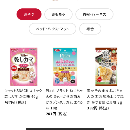
おやつ
おもちゃ
首輪・ハーネス
ベッド・ハウス・マット
総合
キャットSNACK スナック
Plact プラクト ねこちゃ
素材そのまま ねこちゃ
乾しカマ かに味 40g
んの 3ヶ月からの歯み
んの 無添加極上うす焼
437円
(税込)
がきデンタルガム まぐろ
き かつお節と貝柱 3g
味 10g
382円
(税込)
261円
(税込)