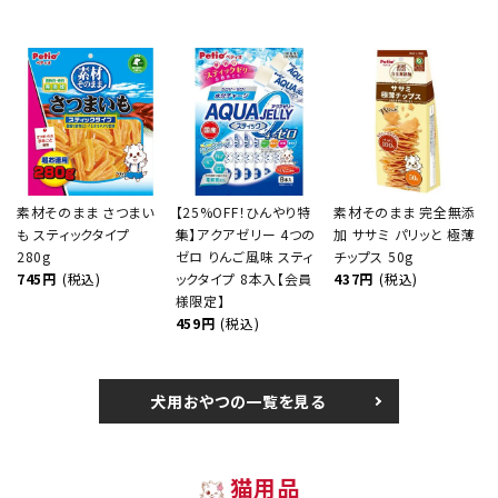
素材そのまま さつまい
【25%OFF！ひんやり特
素材そのまま 完全無添
も スティックタイプ
集】アクアゼリー 4つの
加 ササミ パリッと 極薄
280g
ゼロ りんご風味 スティ
チップス 50g
745円
(税込)
ックタイプ 8本入【会員
437円
(税込)
様限定】
459円
(税込)
犬用おやつの一覧を見る
猫用品