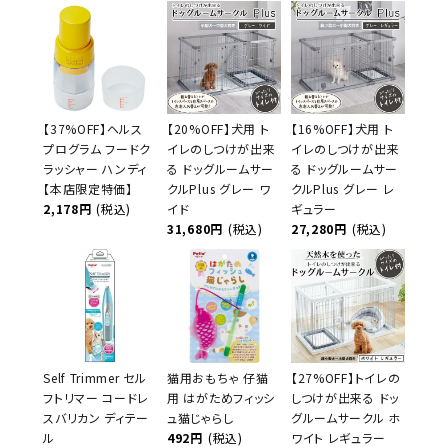
【37%OFF】ヘルス
【20%OFF】犬用 ト
【16%OFF】犬用 ト
プログラム フードク
イレのしつけが出来
イレのしつけが出来
ラッシャー ハンディ
る ドッグルームサー
る ドッグルームサー
【本店限定特価】
クルPlus グレー ワ
クルPlus グレー レ
2,178円
(税込)
イド
ギュラー
31,680円
(税込)
27,280円
(税込)
Self Trimmer セル
猫用おもちゃ 仔猫
【27%OFF】トイレの
フトリマー コードレ
用 はがためフィッシ
しつけが出来る ドッ
スバリカン ディテー
ュ猫じゃらし
グルームサークル ホ
ル
492円
(税込)
ワイト レギュラー