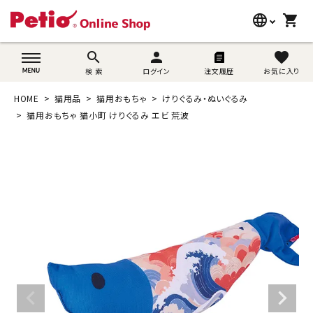
language
shopping_cart
search
wovn-lang-name
search
person
favorite
検 索
ログイン
注文履歴
お気に入り
犬用品
HOME
猫用品
猫用おもちゃ
けりぐるみ・ぬいぐるみ
猫用品
猫用おもちゃ 猫小町 けりぐるみ エビ 荒波
うさぎ用品
ブランド別に探す
目的別に探す
SNS
ご利用案内