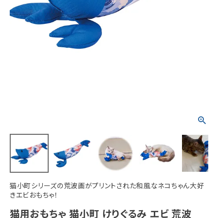
ACCOUNT MENU
ようこそ ゲスト 様
meeting_room
person
ログイン
新規会員登録
猫小町シリーズの荒波画がプリントされた和風なネコちゃん大好
きエビおもちゃ！
猫用おもちゃ 猫小町 けりぐるみ エビ 荒波