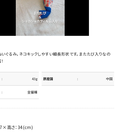
ぬいぐるみ。ネコキックしやすい細長形状です。またたび入りなの
！
43g
原産国
中国
全猫種
7×高さ：34(cm)