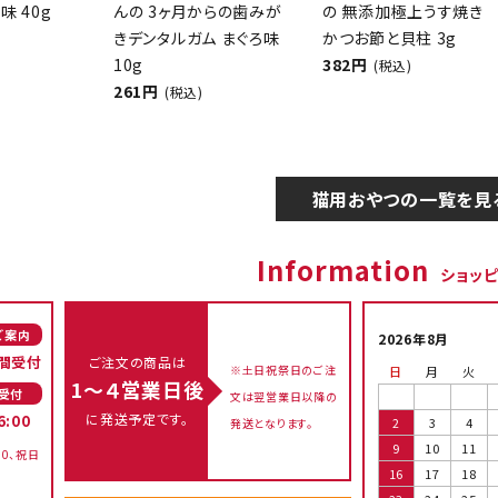
味 40g
んの 3ヶ月からの歯みが
の 無添加極上うす焼き
きデンタルガム まぐろ味
かつお節と貝柱 3g
10g
382円
(税込)
261円
(税込)
猫用おやつの一覧を見
Information
ショッ
ご案内
2026年8月
間受付
ご注文の商品は
※土日祝祭日のご注
日
月
火
1～４営業日後
受付
文は翌営業日以降の
に発送予定です。
6:00
2
3
4
発送となります。
9
10
11
00、祝日
16
17
18