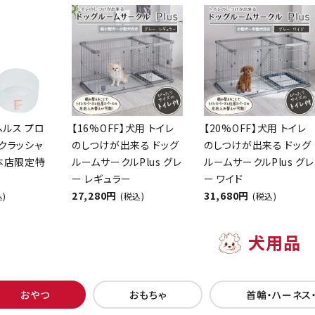
ヘルス プロ
【16%OFF】犬用 トイレ
【20%OFF】犬用 トイレ
クラッシャ
のしつけが出来る ドッグ
のしつけが出来る ドッグ
【本店限定特
ルームサークルPlus グレ
ルームサークルPlus グレ
ー レギュラー
ー ワイド
27,280円
31,680円
込)
(税込)
(税込)
犬用品
おやつ
おもちゃ
首輪・ハーネス