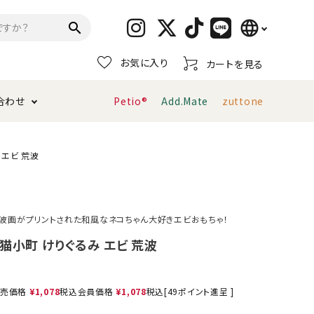
language
search
お気に入り
カートを見る
日本語
合わせ
Petio®
Add.Mate
zuttone
English
简体中文
トイレタリー・消臭剤
猫砂
ペティオ公式アプリ
お支払い方法・配送について
 エビ 荒波
キャリーバッグ
おもちゃ
波画がプリントされた和風なネコちゃん大好きエビおもちゃ！
服・ウェア
首輪・ハーネス
猫小町 けりぐるみ エビ 荒波
デンタルおもちゃ
売価格
¥
1,078
税込
会員価格
¥
1,078
税込
[
49
ポイント進呈 ]