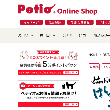
マイページ
注文履歴
新規会員登録
メルマ
犬用品
猫用品
うさぎ
昆虫
商品シリ
ドッグフード
ごはん・おやつ
プラクト
夜のお散歩特集
ショッピングガイド
おや
お手
素材
無添
会員
HOME
猫用
国産フード&おやつ特集
穀物不使
猫用品
けり
ペットシーツ
ベッド・ハウス・マット
返品・交換について
ベッ
サー
オン
おもちゃ
食器・給水器
食器
防虫
じゃらして遊ぶ
引っ張っ
首輪・ハーネス・リード
替え・交換パーツ
しつ
アパレル
またたび