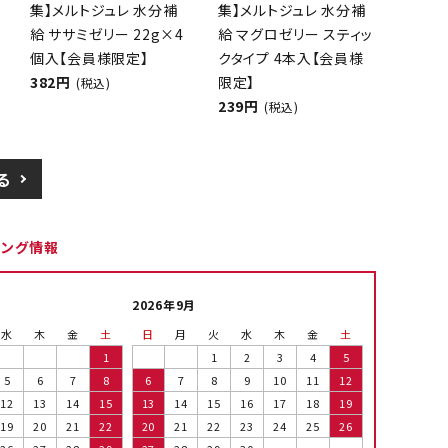
集】メルトジュレ 水分補
集】メルトジュレ 水分補
給 ササミゼリー 22g×4
給 マグロゼリー スティッ
個入【会員様限定】
クタイプ 4本入【会員様
382円
限定】
(税込)
239円
(税込)
る
ピング情報
2026年9月
水
木
金
土
日
月
火
水
木
金
土
1
1
2
3
4
5
5
6
7
8
6
7
8
9
10
11
12
12
13
14
15
13
14
15
16
17
18
19
19
20
21
22
20
21
22
23
24
25
26