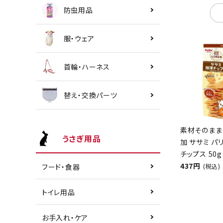
防虫用品
服・ウェア
首輪・ハーネス
替え・交換パーツ
素材そのまま
うさぎ用品
加 ササミ パ
チップス 50g
437円
(税込)
フード・食器
トイレ用品
お手入れ・ケア