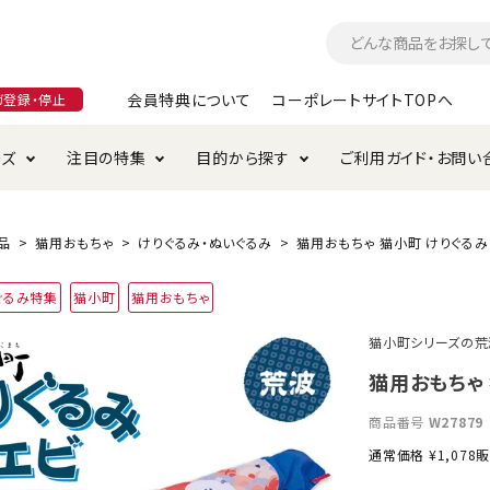
会員特典について
コーポレートサイトTOPへ
ガ登録・停止
ーズ
注目の特集
目的から探す
ご利用ガイド・お問い
つ
入れ・ケア用品
そのまま
加特集
特典について
お手入れ・ケア用品
トイレタリー・消臭剤
極上
けりぐるみ特集
ご注文方法について
品
猫用おもちゃ
けりぐるみ・ぬいぐるみ
猫用おもちゃ 猫小町 けりぐるみ
用のグレインフリー
ぐるみ特集
猫小町
猫用おもちゃ
ド・ハウス・マット
クル・ケージ・タワー
ラインショップ利用規約
サークル・ケージ
キャリーバッグ
猫小町シリーズの荒
・給水器
用品
防虫用品
服・ウェア
猫用おもちゃ 
て遊ぶ
投げて遊ぶ
商品番号
W27879
け用品
替え・交換パーツ
通常価格
¥
1,078
販
・元気草
夜のお散歩