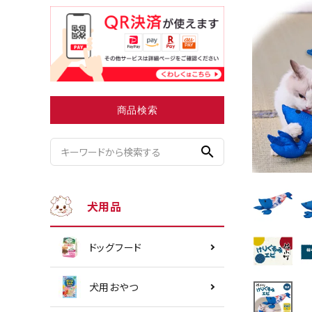
小型犬にオススメ
ダイエッ
商品検索
search
犬用品
ドッグフード
犬用おやつ