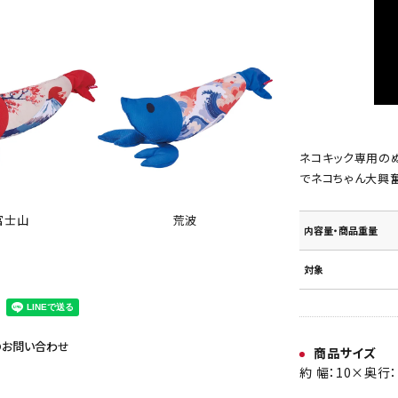
ネコキック専用の
でネコちゃん大興奮
富士山
荒波
内容量・商品重量
対象
のお問い合わせ
商品サイズ
約 幅：10×奥行：