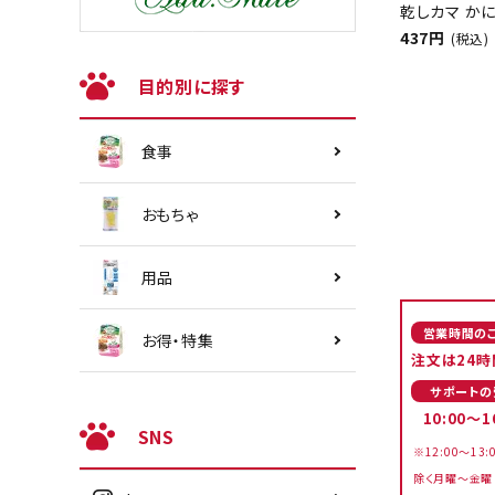
乾しカマ かに
437円
(税込)
目的別に探す
食事
おもちゃ
用品
営業時間の
お得・特集
注文は24時
サポートの
10:00～1
SNS
※12:00～13:
除く月曜～金曜