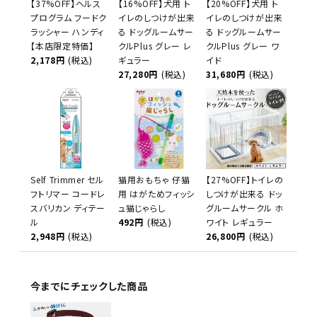
【37%OFF】ヘルス
【16%OFF】犬用 ト
【20%OFF】犬用 ト
プログラム フードク
イレのしつけが出来
イレのしつけが出来
ラッシャー ハンディ
る ドッグルームサー
る ドッグルームサー
【本店限定特価】
クルPlus グレー レ
クルPlus グレー ワ
2,178円
(税込)
ギュラー
イド
27,280円
(税込)
31,680円
(税込)
Self Trimmer セル
猫用おもちゃ 仔猫
【27%OFF】トイレの
フトリマー コードレ
用 はがためフィッシ
しつけが出来る ドッ
スバリカン ディテー
ュ猫じゃらし
グルームサークル ホ
ル
492円
(税込)
ワイト レギュラー
2,948円
(税込)
26,800円
(税込)
今までにチェックした商品