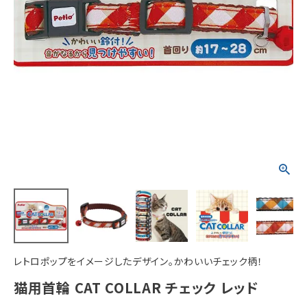
ACCOUNT MENU
ようこそ ゲスト 様
meeting_room
person
ログイン
新規会員登録
レトロポップをイメージしたデザイン。かわいいチェック柄！
猫用首輪 CAT COLLAR チェック レッド