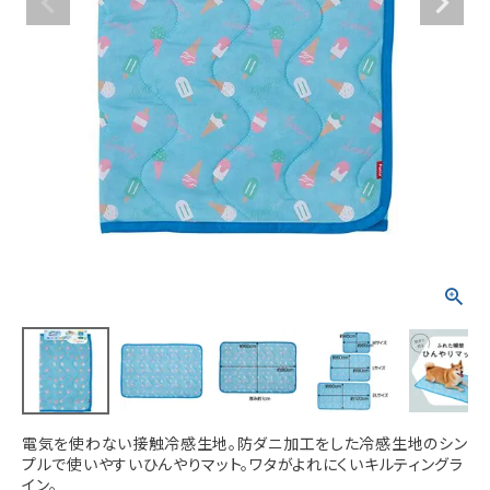
ACCOUNT MENU
ようこそ ゲスト 様
meeting_room
person
ログイン
新規会員登録
電気を使わない接触冷感生地。防ダニ加工をした冷感生地のシン
プルで使いやすいひんやりマット。ワタがよれにくいキルティングラ
イン。