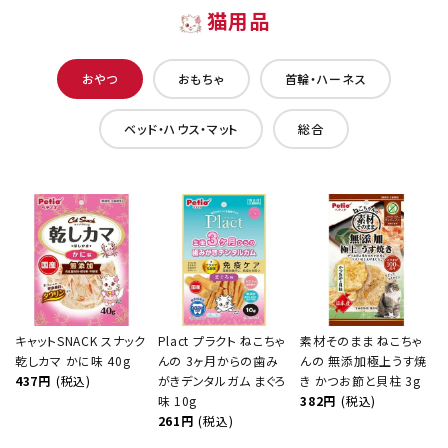
猫用品
おやつ
おもちゃ
首輪・ハーネス
ベッド・ハウス・マット
総合
キャットSNACK スナック
Plact プラクト ねこちゃ
素材そのまま ねこちゃ
乾しカマ かに味 40g
んの 3ヶ月からの歯み
んの 無添加極上うす焼
437円
(税込)
がきデンタルガム まぐろ
き かつお節と貝柱 3g
味 10g
382円
(税込)
261円
(税込)