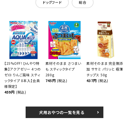
ドッグフード
総合
【25%OFF！ひんやり特
素材そのまま さつまい
素材そのまま 完全無添
集】アクアゼリー 4つの
も スティックタイプ
加 ササミ パリッと 極薄
ゼロ りんご風味 スティ
280g
チップス 50g
ックタイプ 8本入【会員
745円
(税込)
437円
(税込)
様限定】
459円
(税込)
犬用おやつの一覧を見る