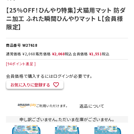
【25%OFF！ひんやり特集】犬猫用マット 防ダ
ニ加工 ふれた瞬間ひんやりマット L【会員様
限定】
商品番号
W27618
通常価格
¥
2,068
販売価格
¥
2,068
税込
会員価格
¥
1,551
税込
[
94
ポイント進呈 ]
会員価格で購入するにはログインが必要です。
お気に入りに登録する
返品について
ご利用いただけます。
申し訳ございません。ただいま在庫がございません。