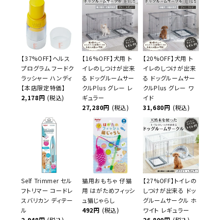
【37%OFF】ヘルス
【16%OFF】犬用 ト
【20%OFF】犬用 ト
プログラム フードク
イレのしつけが出来
イレのしつけが出来
ラッシャー ハンディ
る ドッグルームサー
る ドッグルームサー
【本店限定特価】
クルPlus グレー レ
クルPlus グレー ワ
2,178円
(税込)
ギュラー
イド
27,280円
(税込)
31,680円
(税込)
Self Trimmer セル
猫用おもちゃ 仔猫
【27%OFF】トイレの
フトリマー コードレ
用 はがためフィッシ
しつけが出来る ドッ
スバリカン ディテー
ュ猫じゃらし
グルームサークル ホ
ル
492円
(税込)
ワイト レギュラー
2,948円
(税込)
26,800円
(税込)