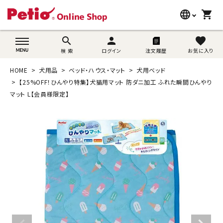
language
shopping_cart
search
wovn-lang-name
search
person
favorite
検 索
ログイン
注文履歴
お気に入り
犬用品
HOME
犬用品
ベッド・ハウス・マット
犬用ベッド
猫用品
【25%OFF！ひんやり特集】犬猫用マット 防ダニ加工 ふれた瞬間ひんやり
マット L【会員様限定】
うさぎ用品
ブランド別に探す
目的別に探す
SNS
ご利用案内