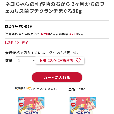
ネコちゃんの乳酸菌のちから 3ヶ月からのフ
ェカリス菌プチクランチまぐろ30g
商品番号
W14556
通常価格
¥
294
販売価格
¥
294
税込
会員価格
¥
294
税込
[
13
ポイント進呈 ]
会員価格で購入するにはログインが必要です。
お気に入りに登録する
カートに入れる
返品について
ご利用いただけます。