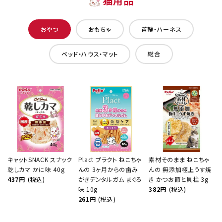
猫用品
おやつ
おもちゃ
首輪・ハーネス
ベッド・ハウス・マット
総合
キャットSNACK スナック
Plact プラクト ねこちゃ
素材そのまま ねこちゃ
乾しカマ かに味 40g
んの 3ヶ月からの歯み
んの 無添加極上うす焼
437円
(税込)
がきデンタルガム まぐろ
き かつお節と貝柱 3g
味 10g
382円
(税込)
261円
(税込)