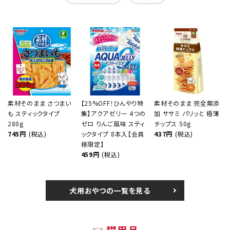
素材そのまま さつまい
【25%OFF！ひんやり特
素材そのまま 完全無添
も スティックタイプ
集】アクアゼリー 4つの
加 ササミ パリッと 極薄
280g
ゼロ りんご風味 スティ
チップス 50g
745円
(税込)
ックタイプ 8本入【会員
437円
(税込)
様限定】
459円
(税込)
犬用おやつの一覧を見る