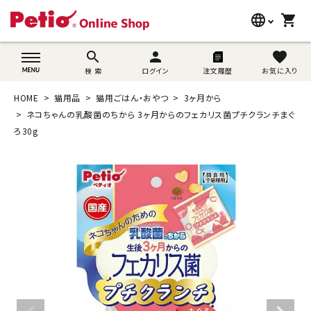
language
shopping_cart
search
wovn-lang-name
search
person
favorite
検 索
ログイン
注文履歴
お気に入り
犬用品
HOME
猫用品
猫用ごはん・おやつ
3ヶ月から
猫用品
ネコちゃんの乳酸菌のちから 3ヶ月からのフェカリス菌プチクランチまぐ
ろ30g
うさぎ用品
ブランド別に探す
目的別に探す
SNS
ご利用案内