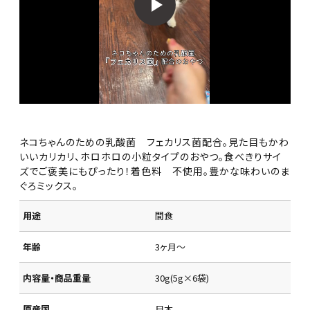
ネコちゃんのための乳酸菌 フェカリス菌配合。見た目もかわ
いいカリカリ、ホロホロの小粒タイプのおやつ。食べきりサイ
ズでご褒美にもぴったり！着色料 不使用。豊かな味わいのま
ぐろミックス。
用途
間食
年齢
3ヶ月～
内容量・商品重量
30g(5g×6袋)
原産国
日本