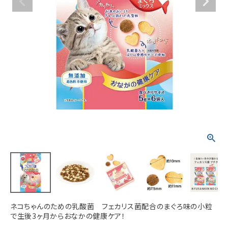
ACCOUNT MENU
ようこそ ゲスト 様
meeting_room
person
ログイン
新規会員登録
ネコちゃんのための乳酸菌 フェカリス菌配合のまぐろ味の小粒
で生後3ヶ月からおなかの健康ケア！