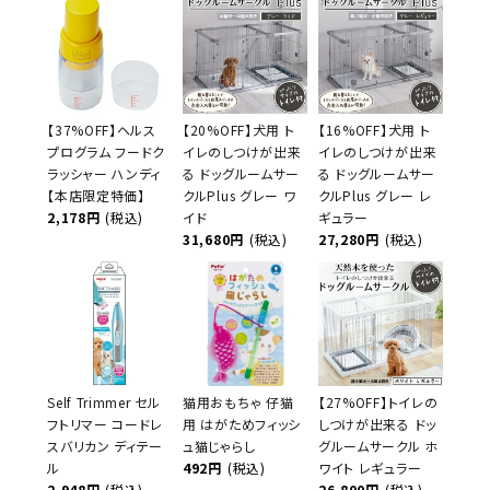
【37%OFF】ヘルス
【20%OFF】犬用 ト
【16%OFF】犬用 ト
プログラム フードク
イレのしつけが出来
イレのしつけが出来
ラッシャー ハンディ
る ドッグルームサー
る ドッグルームサー
【本店限定特価】
クルPlus グレー ワ
クルPlus グレー レ
2,178円
(税込)
イド
ギュラー
31,680円
(税込)
27,280円
(税込)
Self Trimmer セル
猫用おもちゃ 仔猫
【27%OFF】トイレの
フトリマー コードレ
用 はがためフィッシ
しつけが出来る ドッ
スバリカン ディテー
ュ猫じゃらし
グルームサークル ホ
ル
492円
(税込)
ワイト レギュラー
2,948円
(税込)
26,800円
(税込)