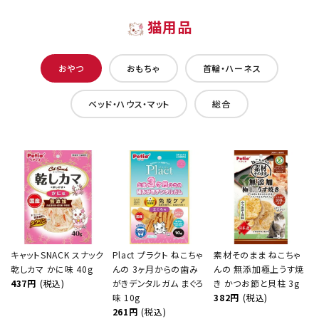
猫用品
おやつ
おもちゃ
首輪・ハーネス
ベッド・ハウス・マット
総合
キャットSNACK スナック
Plact プラクト ねこちゃ
素材そのまま ねこちゃ
乾しカマ かに味 40g
んの 3ヶ月からの歯み
んの 無添加極上うす焼
437円
(税込)
がきデンタルガム まぐろ
き かつお節と貝柱 3g
味 10g
382円
(税込)
261円
(税込)