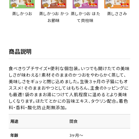
蒸しかつお
蒸しかつお かつ
蒸しかつお ほた
蒸しささみ
お節味
て貝柱味
商品説明
食べきりプチサイズ+便利な個包装。いつでも開けたての美味
しさが味わえる！素材そのままのかつおをやわらかく蒸して、
美味しさをギュッと閉じ込めました。生後３ヶ月の子猫にもオ
ススメ！そのままおやつとしてはもちろん、主食のトッピングに
も最適！袋のままお湯につけて人肌程度に温めるとより美味
しくなります。ほたてとかにの旨味エキス、タウリン配合。着色
料・香料・酸化防止剤無添加。
用途
間食
年齢
3ヶ月～