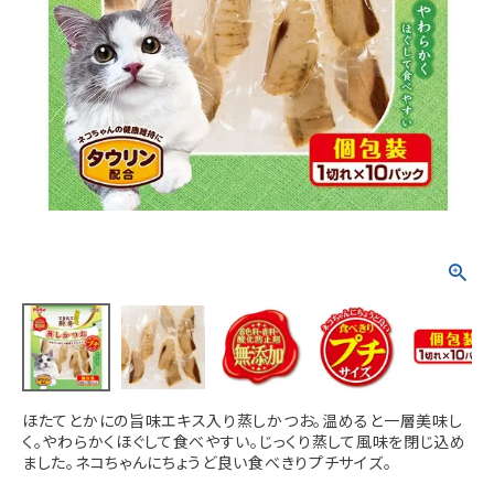
ACCOUNT MENU
ようこそ ゲスト 様
meeting_room
person
ログイン
新規会員登録
ほたてとかにの旨味エキス入り蒸しかつお。温めると一層美味し
く。やわらかくほぐして食べやすい。じっくり蒸して風味を閉じ込め
ました。ネコちゃんにちょうど良い食べきりプチサイズ。