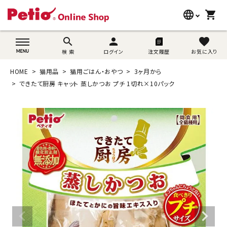
language
shopping_cart
search
wovn-lang-name
search
person
favorite
検 索
ログイン
注文履歴
お気に入り
犬用品
HOME
猫用品
猫用ごはん・おやつ
3ヶ月から
猫用品
できたて厨房 キャット 蒸しかつお プチ 1切れ×10パック
うさぎ用品
ブランド別に探す
目的別に探す
SNS
ご利用案内