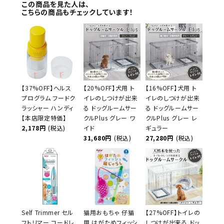
この商品を見た人は、
こちらの商品もチェックしています！
【37%OFF】ヘルス
【20%OFF】犬用 ト
【16%OFF】犬用 ト
プログラム フードク
イレのしつけが出来
イレのしつけが出来
ラッシャー ハンディ
る ドッグルームサー
る ドッグルームサー
【本店限定特価】
クルPlus グレー ワ
クルPlus グレー レ
2,178円
(税込)
イド
ギュラー
31,680円
(税込)
27,280円
(税込)
Self Trimmer セル
猫用おもちゃ 仔猫
【27%OFF】トイレの
フトリマー コードレ
用 はがためフィッシ
しつけが出来る ドッ