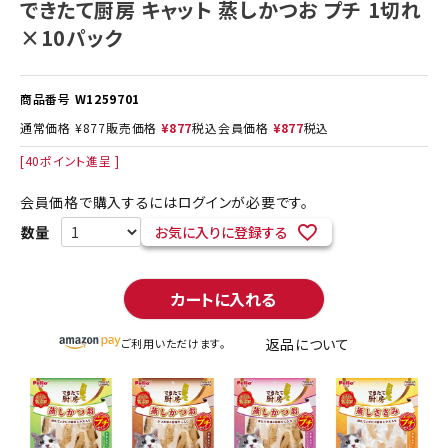
できたて厨房 キャット 蒸しかつお プチ 1切れ
×10パック
商品番号
W1259701
通常価格
¥
877
販売価格
¥
877
税込
会員価格
¥
877
税込
[
40
ポイント進呈 ]
会員価格で購入するにはログインが必要です。
お気に入りに登録する
カートに入れる
返品について
ご利用いただけます。