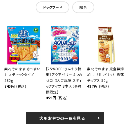
ドッグフード
総合
素材そのまま さつまい
【25%OFF！ひんやり特
素材そのまま 完全無添
も スティックタイプ
集】アクアゼリー 4つの
加 ササミ パリッと 極薄
280g
ゼロ りんご風味 スティ
チップス 50g
745円
(税込)
ックタイプ 8本入【会員
437円
(税込)
様限定】
459円
(税込)
犬用おやつの一覧を見る