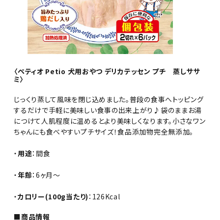
〈ペティオ Petio 犬用おやつ デリカテッセン プチ 蒸しササ
ミ〉
じっくり蒸して風味を閉じ込めました。普段の食事へトッピング
するだけで手軽に美味しい食事の出来上がり♪袋のままお湯
につけて人肌程度に温めるとより美味しくなります。小さなワン
ちゃんにも食べやすいプチサイズ！食品添加物完全無添加。
・
用途
：間食
・
年齢
：6ヶ月～
・
カロリー(100g当たり)
：126Kcal
■商品情報