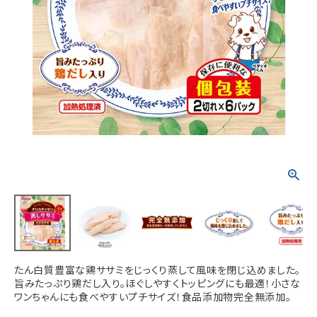
ACCOUNT MENU
ようこそ ゲスト 様
meeting_room
person
ログイン
新規会員登録
たん白質豊富な鶏ササミをじっくり蒸して風味を閉じ込めました。
旨みたっぷり鶏だし入り。ほぐしやすくトッピングにも最適！小さな
ワンちゃんにも食べやすいプチサイズ！食品添加物完全無添加。