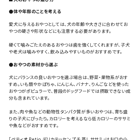
●体や年齢のことを考える
愛犬に与えるおやつとしては、犬の年齢や大きさに合わせてお
やつの硬さや形状などにも注意する必要があります。
硬くて噛みごたえのあるおやつは歯を強くしてくれますが、子犬
や老犬は噛みやすく、飲み込みやすいものがおすすめです。
●おやつの素材から選ぶ
犬にバランスの良いおやつを選ぶ場合は、野菜・果物系がおす
すめ。いも類やかぼちゃ、にんじん、バナナ、りんごなどを使った
おやつがポピュラーで、普段のドッグフードでは摂取できない成
分も含まれています。
また、肉や魚などの動物性タンパク質が多いおやつは、育ち盛
りの子犬にぴったり。カロリーを考えるなら低カロリーのササミ
や魚などがおすすめです。
「ペティオ Petio デリカテッセン プチ 蒸しササミ」はお口の小