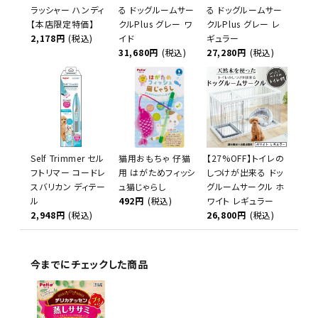
ラッシャー ハンディ
る ドッグルームサー
る ドッグルームサー
【本店限定特価】
クルPlus グレー ワ
クルPlus グレー レ
2,178円
(税込)
イド
ギュラー
31,680円
(税込)
27,280円
(税込)
Self Trimmer セル
猫用おもちゃ 仔猫
【27%OFF】トイレの
フトリマー コードレ
用 はがためフィッシ
しつけが出来る ドッ
スバリカン ディテー
ュ猫じゃらし
グルームサークル ホ
ル
492円
(税込)
ワイト レギュラー
2,948円
(税込)
26,800円
(税込)
今までにチェックした商品