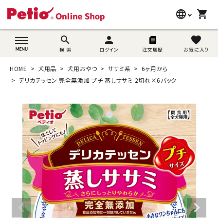
language
shopping_cart
search
wovn-lang-name
search
person
favorite
検 索
ログイン
注文履歴
お気に入り
犬用品
HOME
犬用品
犬用おやつ
ササミ系
6ヶ月から
猫用品
デリカテッセン 完全無添加 プチ 蒸しササミ 2切れ×6パック
うさぎ用品
ブランド別に探す
目的別に探す
SNS
ご利用案内