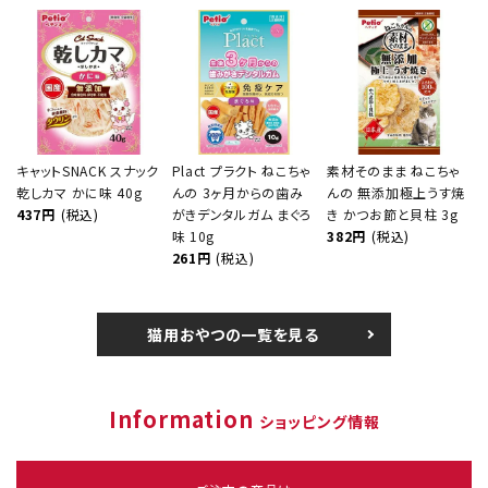
キャットSNACK スナック
Plact プラクト ねこちゃ
素材そのまま ねこちゃ
乾しカマ かに味 40g
んの 3ヶ月からの歯み
んの 無添加極上うす焼
437円
(税込)
がきデンタルガム まぐろ
き かつお節と貝柱 3g
味 10g
382円
(税込)
261円
(税込)
猫用おやつの一覧を見る
Information
ショッピング情報