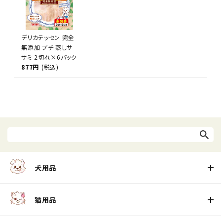
デリカテッセン 完全
無添加 プチ 蒸しサ
サミ 2切れ×6パック
877円
(税込)
犬用品
猫用品