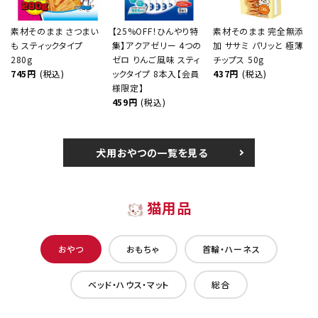
素材そのまま さつまい
【25%OFF！ひんやり特
素材そのまま 完全無添
も スティックタイプ
集】アクアゼリー 4つの
加 ササミ パリッと 極薄
280g
ゼロ りんご風味 スティ
チップス 50g
745円
(税込)
ックタイプ 8本入【会員
437円
(税込)
様限定】
459円
(税込)
犬用おやつの一覧を見る
猫用品
おやつ
おもちゃ
首輪・ハーネス
ベッド・ハウス・マット
総合