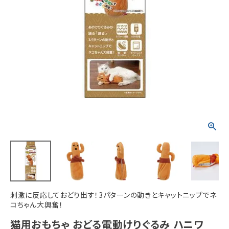
ACCOUNT MENU
ようこそ ゲスト 様
meeting_room
person
ログイン
新規会員登録
刺激に反応しておどり出す！3パターンの動きとキャットニップでネ
コちゃん大興奮！
猫用おもちゃ おどる電動けりぐるみ ハニワ