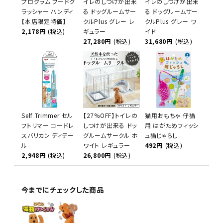
プログラム フードク
イレのしつけが出来
イレのしつけが出来
ラッシャー ハンディ
る ドッグルームサー
る ドッグルームサー
【本店限定特価】
クルPlus グレー レ
クルPlus グレー ワ
2,178円
(税込)
ギュラー
イド
27,280円
(税込)
31,680円
(税込)
Self Trimmer セル
【27%OFF】トイレの
猫用おもちゃ 仔猫
フトリマー コードレ
しつけが出来る ドッ
用 はがためフィッシ
スバリカン ディテー
グルームサークル ホ
ュ猫じゃらし
ル
ワイト レギュラー
492円
(税込)
2,948円
(税込)
26,800円
(税込)
今までにチェックした商品