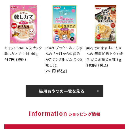
キャットSNACK スナック
Plact プラクト ねこちゃ
素材そのまま ねこちゃ
乾しカマ かに味 40g
んの 3ヶ月からの歯み
んの 無添加極上うす焼
437円
(税込)
がきデンタルガム まぐろ
き かつお節と貝柱 3g
味 10g
382円
(税込)
261円
(税込)
猫用おやつの一覧を見る
Information
ショッピング情報