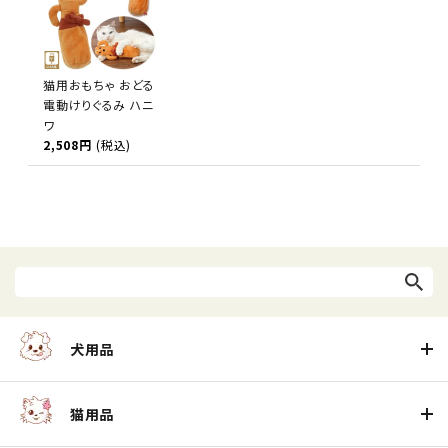
猫用おもちゃ おどる
電動けりぐるみ ハニ
ワ
2,508円
(税込)
犬用品
猫用品