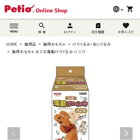
language
shopping_cart
search
wovn-lang-name
search
person
favorite
検 索
ログイン
注文履歴
お気に入り
犬用品
HOME
猫用品
猫用おもちゃ
けりぐるみ・ぬいぐるみ
猫用品
猫用おもちゃ おどる電動けりぐるみ ハニワ
うさぎ用品
ブランド別に探す
目的別に探す
SNS
ご利用案内