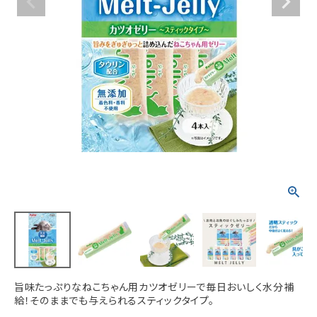
ACCOUNT MENU
ようこそ ゲスト 様
meeting_room
person
ログイン
新規会員登録
旨味たっぷりなねこちゃん用カツオゼリーで毎日おいしく水分補
給！そのままでも与えられるスティックタイプ。