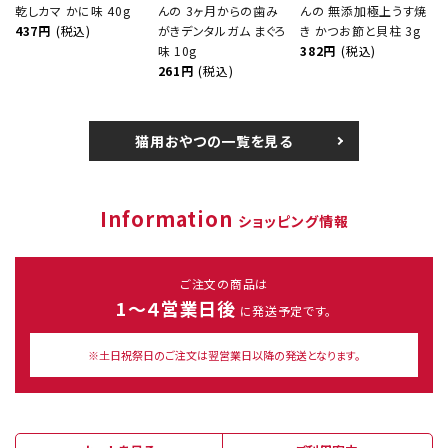
乾しカマ かに味 40g
んの 3ヶ月からの歯み
んの 無添加極上うす焼
437円
(税込)
がきデンタルガム まぐろ
き かつお節と貝柱 3g
味 10g
382円
(税込)
261円
(税込)
猫用おやつの一覧を見る
Information
ショッピング情報
ご注文の商品は
1～４営業日後
に発送予定です。
※土日祝祭日のご注文は翌営業日以降の発送となります。