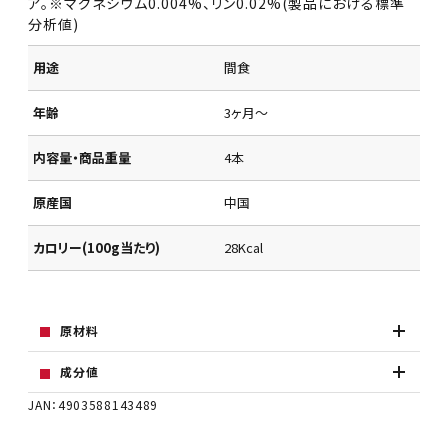
ア。※マグネシウム0.004%、リン0.02%(製品における標準
分析値)
用途
間食
年齢
3ヶ月～
内容量・商品重量
4本
原産国
中国
カロリー(100g当たり)
28Kcal
原材料
成分値
JAN：4903588143489