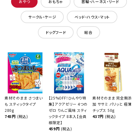
おやつ
おもちゃ
首輪・ハーネス・リード
サークル・ケージ
ベッド・ハウス・マット
ドッグフード
総合
素材そのまま さつまい
【25%OFF！ひんやり特
素材そのまま 完全無添
も スティックタイプ
集】アクアゼリー 4つの
加 ササミ パリッと 極薄
280g
ゼロ りんご風味 スティ
チップス 50g
745円
(税込)
ックタイプ 8本入【会員
437円
(税込)
様限定】
459円
(税込)