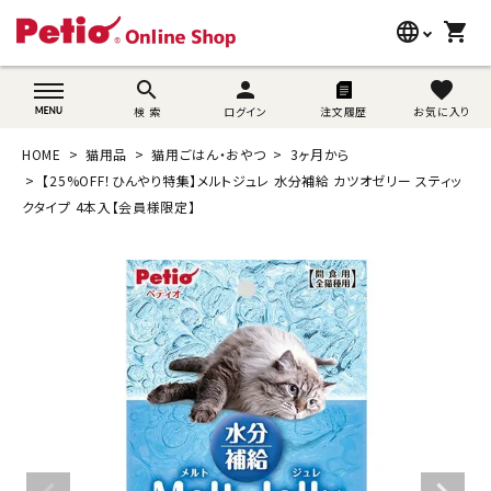
language
shopping_cart
search
wovn-lang-name
search
person
favorite
検 索
ログイン
注文履歴
お気に入り
犬用品
HOME
猫用品
猫用ごはん・おやつ
3ヶ月から
猫用品
【25%OFF！ひんやり特集】メルトジュレ 水分補給 カツオゼリー スティッ
クタイプ 4本入【会員様限定】
うさぎ用品
ブランド別に探す
目的別に探す
SNS
ご利用案内