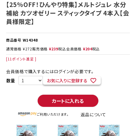
【25%OFF！ひんやり特集】メルトジュレ 水分
補給 カツオゼリー スティックタイプ 4本入【会
員様限定】
商品番号
W14348
通常価格
¥
272
販売価格
¥
239
税込
会員価格
¥
204
税込
[
11
ポイント進呈 ]
会員価格で購入するにはログインが必要です。
お気に入りに登録する
カートに入れる
返品について
ご利用いただけます。