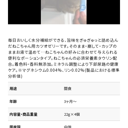
毎日おいしく水分補給ができる、旨味をぎゅぎゅっと詰め込ん
だねこちゃん用カツオゼリーです。そのまま・崩して・カップの
ままお湯で温めて…ねこちゃんの好みに合わせて与えられる
便利なポーションタイプ。ねこちゃんの必須栄養素タウリン配
合。着色料・香料無添加。ミネラル調整により下部尿路の健康
ケア。※マグネシウム0.004%、リン0.02%(製品における標準
分析値)
用途
間食
年齢
3ヶ月～
内容量・商品重量
22g×4個
原産国
中国