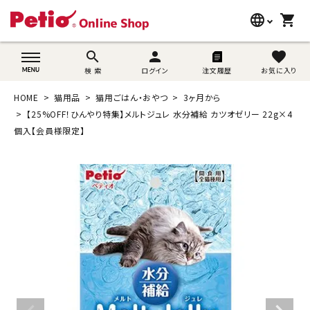
language
shopping_cart
search
wovn-lang-name
search
person
favorite
検 索
ログイン
注文履歴
お気に入り
犬用品
HOME
猫用品
猫用ごはん・おやつ
3ヶ月から
猫用品
【25%OFF！ひんやり特集】メルトジュレ 水分補給 カツオゼリー 22g×4
個入【会員様限定】
うさぎ用品
ブランド別に探す
目的別に探す
SNS
ご利用案内