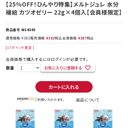
【25%OFF！ひんやり特集】メルトジュレ 水分
補給 カツオゼリー 22g×4個入【会員様限定】
商品番号
W14345
通常価格
¥
382
販売価格
¥
382
税込
会員価格
¥
287
税込
[
17
ポイント進呈 ]
会員価格で購入するにはログインが必要です。
お気に入りに登録する
カートに入れる
返品について
ご利用いただけます。