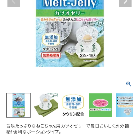
ACCOUNT MENU
ようこそ ゲスト 様
meeting_room
person
ログイン
新規会員登録
旨味たっぷりなねこちゃん用カツオゼリーで毎日おいしく水分補
給！便利なポーションタイプ。