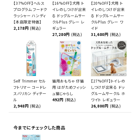
【37%OFF】ヘルス
【16%OFF】犬用 ト
【20%OFF】犬用 ト
プログラム フードク
イレのしつけが出来
イレのしつけが出来
ラッシャー ハンディ
る ドッグルームサー
る ドッグルームサー
【本店限定特価】
クルPlus グレー レ
クルPlus グレー ワ
2,178円
(税込)
ギュラー
イド
27,280円
(税込)
31,680円
(税込)
Self Trimmer セル
猫用おもちゃ 仔猫
【27%OFF】トイレの
フトリマー コードレ
用 はがためフィッシ
しつけが出来る ドッ
スバリカン ディテー
ュ猫じゃらし
グルームサークル ホ
ル
492円
(税込)
ワイト レギュラー
2,948円
(税込)
26,800円
(税込)
今までにチェックした商品