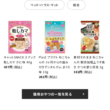
ベッド・ハウス・マット
総合
キャットSNACK スナック
Plact プラクト ねこちゃ
素材そのまま ねこちゃ
乾しカマ かに味 40g
んの 3ヶ月からの歯み
んの 無添加極上うす焼
437円
(税込)
がきデンタルガム まぐろ
き かつお節と貝柱 3g
味 10g
382円
(税込)
261円
(税込)
猫用おやつの一覧を見る