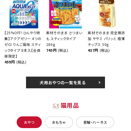
【25%OFF！ひんやり特
素材そのまま さつまい
素材そのまま 完全無添
集】アクアゼリー 4つの
も スティックタイプ
加 ササミ パリッと 極薄
ゼロ りんご風味 スティ
280g
チップス 50g
ックタイプ 8本入【会員
745円
(税込)
437円
(税込)
様限定】
459円
(税込)
犬用おやつの一覧を見る
猫用品
おやつ
おもちゃ
首輪・ハーネス