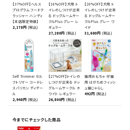
【37%OFF】ヘルス
【16%OFF】犬用 ト
【20%OFF】犬用 ト
プログラム フードク
イレのしつけが出来
イレのしつけが出来
ラッシャー ハンディ
る ドッグルームサー
る ドッグルームサー
【本店限定特価】
クルPlus グレー レ
クルPlus グレー ワ
2,178円
(税込)
ギュラー
イド
27,280円
(税込)
31,680円
(税込)
Self Trimmer セル
【27%OFF】トイレの
猫用おもちゃ 仔猫
フトリマー コードレ
しつけが出来る ドッ
用 はがためフィッシ
スバリカン ディテー
グルームサークル ホ
ュ猫じゃらし
ル
ワイト レギュラー
492円
(税込)
2,948円
(税込)
26,800円
(税込)
今までにチェックした商品