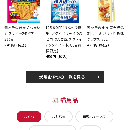
素材そのまま さつまい
【25%OFF！ひんやり特
素材そのまま 完全無添
も スティックタイプ
集】アクアゼリー 4つの
加 ササミ パリッと 極薄
280g
ゼロ りんご風味 スティ
チップス 50g
745円
(税込)
ックタイプ 8本入【会員
437円
(税込)
様限定】
459円
(税込)
犬用おやつの一覧を見る
猫用品
おやつ
おもちゃ
首輪・ハーネス