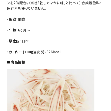
ンを2倍配合。（当社「乾しカマかに味」と比べて）合成着色料・
保存料を使っていません。
・
用途
：間食
・
年齢
：6ヶ月～
・
原産国
：日本
・
カロリー(100g当たり)
：326Kcal
■商品情報