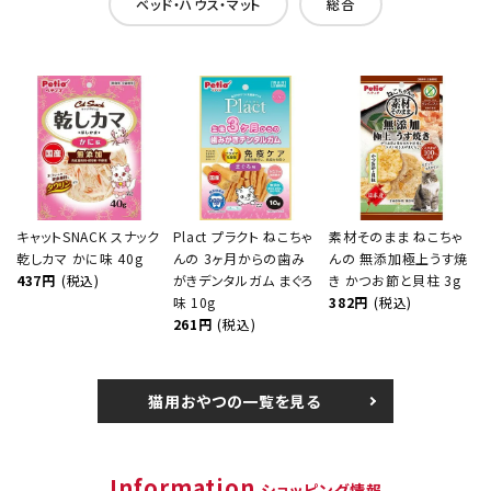
ベッド・ハウス・マット
総合
キャットSNACK スナック
Plact プラクト ねこちゃ
素材そのまま ねこちゃ
乾しカマ かに味 40g
んの 3ヶ月からの歯み
んの 無添加極上うす焼
437円
(税込)
がきデンタルガム まぐろ
き かつお節と貝柱 3g
味 10g
382円
(税込)
261円
(税込)
猫用おやつの一覧を見る
Information
ショッピング情報