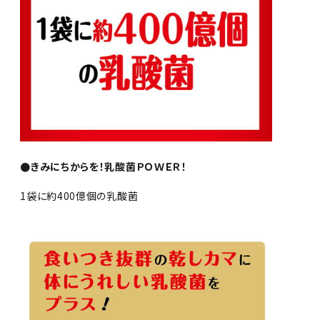
●きみにちからを！乳酸菌ＰＯＷＥＲ！
1袋に約400億個の乳酸菌