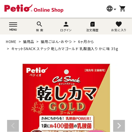
language
shopping_cart
search
wovn-lang-name
search
person
favorite
検 索
ログイン
注文履歴
お気に入り
犬用品
HOME
猫用品
猫用ごはん・おやつ
6ヶ月から
猫用品
キャットSNACK スナック 乾しカマゴールド 乳酸菌入り かに味 35g
うさぎ用品
ブランド別に探す
目的別に探す
SNS
ご利用案内