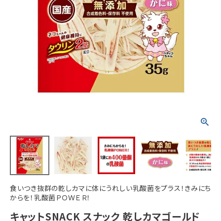
ACCOUNT MENU
ようこそ ゲスト 様
meeting_room
person
ログイン
新規会員登録
食いつき抜群の乾しカマに体にうれしい乳酸菌をプラス！きみにち
からを！乳酸菌ＰＯＷＥＲ！
キャットSNACK スナック 乾しカマゴールド