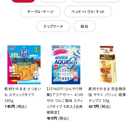
サークル・ケージ
ベッド・ハウス・マット
ドッグフード
総合
素材そのまま さつまい
【25%OFF！ひんやり特
素材そのまま 完全無添
も スティックタイプ
集】アクアゼリー 4つの
加 ササミ パリッと 極薄
280g
ゼロ りんご風味 スティ
チップス 50g
745円
(税込)
ックタイプ 8本入【会員
437円
(税込)
様限定】
459円
(税込)