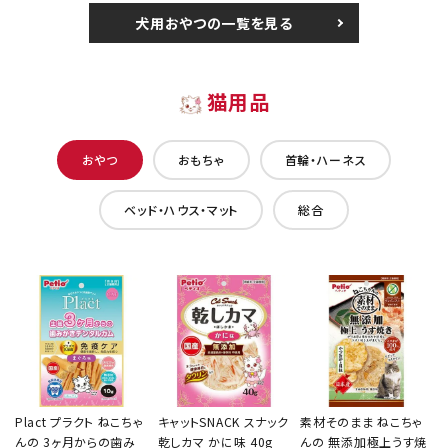
犬用おやつの一覧を見る
猫用品
おやつ
おもちゃ
首輪・ハーネス
ベッド・ハウス・マット
総合
Plact プラクト ねこちゃ
キャットSNACK スナック
素材そのまま ねこちゃ
んの 3ヶ月からの歯み
乾しカマ かに味 40g
んの 無添加極上うす焼