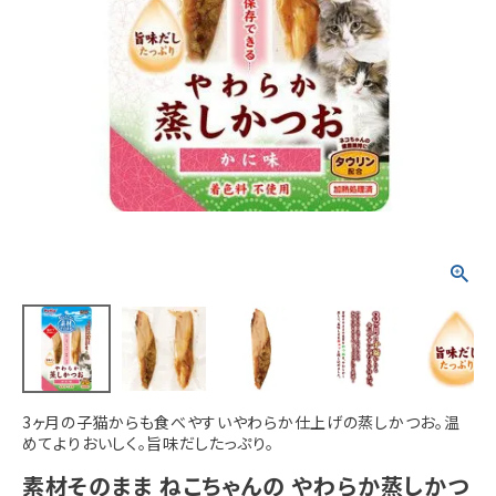
ACCOUNT MENU
ようこそ ゲスト 様
meeting_room
person
ログイン
新規会員登録
3ヶ月の子猫からも食べやすいやわらか仕上げの蒸しかつお。温
めてよりおいしく。旨味だしたっぷり。
素材そのまま ねこちゃんの やわらか蒸しかつ