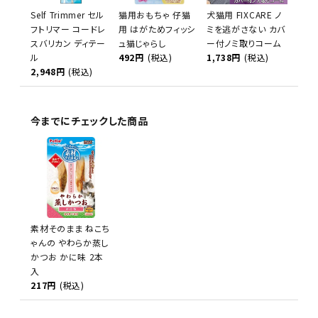
Self Trimmer セル
猫用おもちゃ 仔猫
犬猫用 FIXCARE ノ
フトリマー コードレ
用 はがためフィッシ
ミを逃がさない カバ
スバリカン ディテー
ュ猫じゃらし
ー付ノミ取りコーム
ル
492円
(税込)
1,738円
(税込)
2,948円
(税込)
今までにチェックした商品
素材そのまま ねこち
ゃんの やわらか蒸し
かつお かに味 2本
入
217円
(税込)