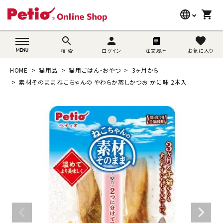
language
shopping_cart
search
wovn-lang-name
search
person
favorite
検 索
ログイン
注文履歴
お気に入り
犬用品
HOME
猫用品
猫用ごはん・おやつ
3ヶ月から
猫用品
素材そのまま ねこちゃんの やわらか蒸しかつお かに味 2本入
うさぎ用品
ブランド別に探す
目的別に探す
SNS
ご利用案内