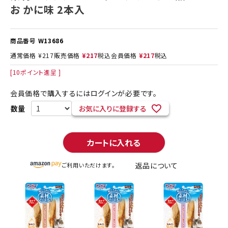
お かに味 2本入
商品番号
W13686
通常価格
¥
217
販売価格
¥
217
税込
会員価格
¥
217
税込
[
10
ポイント進呈 ]
会員価格で購入するにはログインが必要です。
お気に入りに登録する
カートに入れる
返品について
ご利用いただけます。